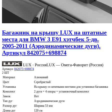
Багажник на крышу LUX на штатные
места для BMW 3 E91 хэтчбек 5-дв.
2005-2011 (Аэродинамические дуги).
Артикул 842075+698874
LUX · Россия
LUX — Омега-Фаворит (Россия)
Артикул:
842075+698874
2 ШТ
Материал
Алюминий
Цвет
Серебристый
Установка
На крышу со штатными местами для установки багажника
Комплект
2 дуги + 4 опоры + установочный комплект
Замок
Нет
Тип дуг
Аэродинамические дуги
Размер дуг
Ширина 53 мм
Длина дуг
120 см