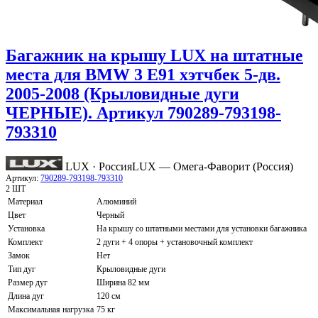
Багажник на крышу LUX на штатные
места для BMW 3 E91 хэтчбек 5-дв.
2005-2008 (Крыловидные дуги
ЧЕРНЫЕ). Артикул 790289-793198-
793310
LUX · Россия
LUX — Омега-Фаворит (Россия)
Артикул:
790289-793198-793310
2 ШТ
Материал
Алюминий
Цвет
Черный
Установка
На крышу со штатными местами для установки багажника
Комплект
2 дуги + 4 опоры + установочный комплект
Замок
Нет
Тип дуг
Крыловидные дуги
Размер дуг
Ширина 82 мм
Длина дуг
120 см
Максимальная нагрузка
75 кг