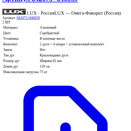
LUX · Россия
LUX — Омега-Фаворит (Россия)
Артикул:
842075+846059
2 ШТ
Материал
Алюминий
Цвет
Серебристый
Установка
В штатные места
Комплект
2 дуги + 4 опоры + установочный комплект
Замок
Нет
Тип дуг
Крыловидные дуги
Размер дуг
Ширина 82 мм
Длина дуг
120 см
Максимальная нагрузка
75 кг