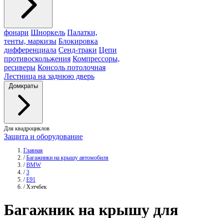
фонари
Шноркель
Палатки,
тенты, маркизы
Блокировка
дифференциала
Сенд-траки
Цепи
противоскольжения
Компрессоры,
ресиверы
Консоль потолочная
Лестница на заднюю дверь
Домкраты
Для квадроциклов
Защита и оборудование
Главная
/
Багажники на крышу автомобиля
/
BMW
/
3
/
E91
/
Хэтчбек
Багажник
на крышу для