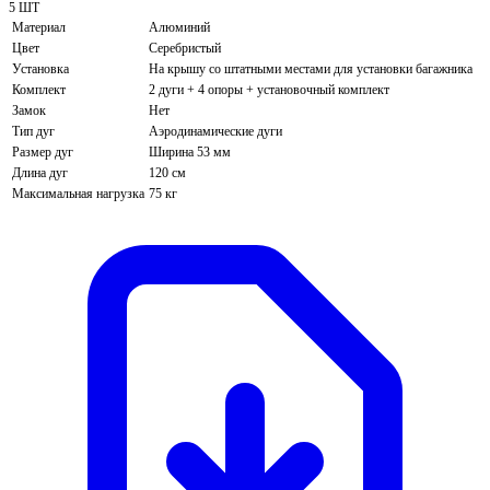
5 ШТ
Материал
Алюминий
Цвет
Серебристый
Установка
На крышу со штатными местами для установки багажника
Комплект
2 дуги + 4 опоры + установочный комплект
Замок
Нет
Тип дуг
Аэродинамические дуги
Размер дуг
Ширина 53 мм
Длина дуг
120 см
Максимальная нагрузка
75 кг