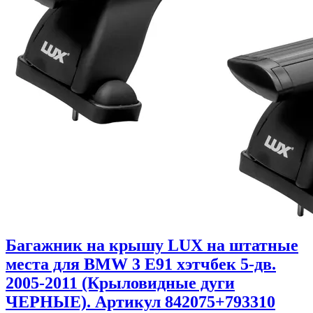
Багажник на крышу LUX на штатные
места для BMW 3 E91 хэтчбек 5-дв.
2005-2011 (Крыловидные дуги
ЧЕРНЫЕ). Артикул 842075+793310