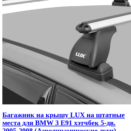
Багажник на крышу LUX на штатные
места для BMW 3 E91 хэтчбек 5-дв.
2005-2008 (Аэродинамические дуги).