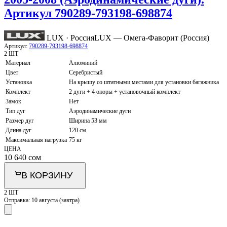
Артикул 790289-793198-698874
LUX · Россия
LUX — Омега-Фаворит (Россия)
Артикул:
790289-793198-698874
2 ШТ
Материал
Алюминий
Цвет
Серебристый
Установка
На крышу со штатными местами для установки багажника
Комплект
2 дуги + 4 опоры + установочный комплект
Замок
Нет
Тип дуг
Аэродинамические дуги
Размер дуг
Ширина 53 мм
Длина дуг
120 см
Максимальная нагрузка
75 кг
ЦЕНА
10 640
сом
В КОРЗИНУ
2 ШТ
Отправка:
10 августа (завтра)