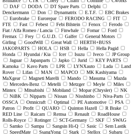
Brilliance
CTR
Chery
Cifam
Comline
Cworks
DAF
DODA
DT Spare Parts
Delphi
Denckermann
Don
Dynamatrix
E.T.F.
EBC Brakes
Eurobrake
Eurorepar
FERODO RACING
FIT
FTE
Fast
Febest
Febi Bilstein
Fenox
Ferodo
Fiat / Alfa Romeo / Lancia
Finwhale
Fomar
Ford
Fremax
Frey
G.U.D.
Galfer
General Motors
Girling
GoodWill
Great Wall
HERTH+BUSS
JAKOPARTS
HOLA
HSB
Hella
Hella Pagid
Honda
Hyundai / Kia
Icer
Isuzu
Iveco
JP Group
Jaguar
Japanparts
Japko
Jurid
KEY PARTS
Kamoka
Kavo Parts
LPR
LYNXauto
Lada
Land
Rover
Lifan
MAN
MAPCO
MK Kashiyama
MaXgear
Magneti Marelli
Mando
Masuma
Mazda
Mercedes-Benz
Metelli
Metzger
Meyle
Miles
Mintex
Mitsubishi
Mobiland
Mopar (Chrysler)
NK
NiBK
Nipparts
Nissan
Nisshinbo
Niva-Parts
OSSCA
Omnicraft
Optimal
PE Automotive
PSA
Patron
Profit
QUARO
Quinton Hazell
R Brake
RED Line
Raicam
Remsa
Renault
RoadHouse
Rolls-Royce
Rotinger
SCT-Germany
SKF
SWAG
Samko
Sampa
Sangsin Hi-Q
Sasic
Sem Lastik
SpeedMate
SsangYong
Stark
Stellox
Subaru