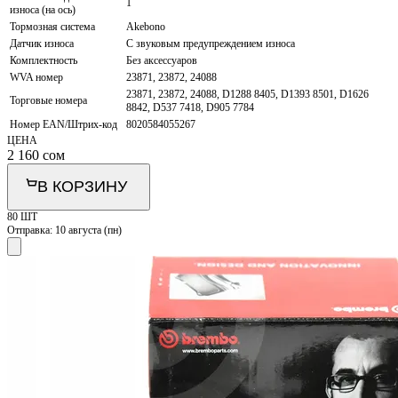
1
износа (на ось)
Тормозная система
Akebono
Датчик износа
С звуковым предупреждением износа
Комплектность
Без аксессуаров
WVA номер
23871, 23872, 24088
23871, 23872, 24088, D1288 8405, D1393 8501, D1626
Торговые номера
8842, D537 7418, D905 7784
Номер EAN/Штрих-код
8020584055267
ЦЕНА
2 160
сом
В КОРЗИНУ
80 ШТ
Отправка:
10 августа (пн)