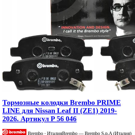
Тормозные колодки Brembo PRIME
LINE для Nissan Leaf II (ZE1) 2019-
2026. Артикул P 56 046
Brembo · Италия
Brembo — Brembo S.p.A (Италия)