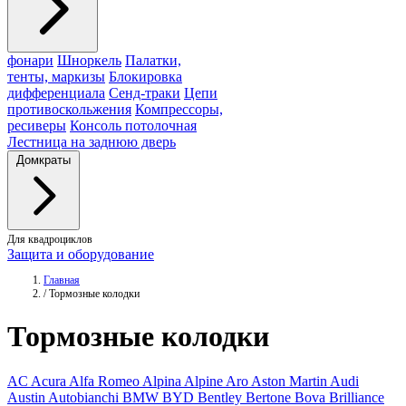
фонари
Шноркель
Палатки,
тенты, маркизы
Блокировка
дифференциала
Сенд-траки
Цепи
противоскольжения
Компрессоры,
ресиверы
Консоль потолочная
Лестница на заднюю дверь
Домкраты
Для квадроциклов
Защита и оборудование
Главная
/
Тормозные колодки
Тормозные
колодки
AC
Acura
Alfa Romeo
Alpina
Alpine
Aro
Aston Martin
Audi
Austin
Autobianchi
BMW
BYD
Bentley
Bertone
Bova
Brilliance