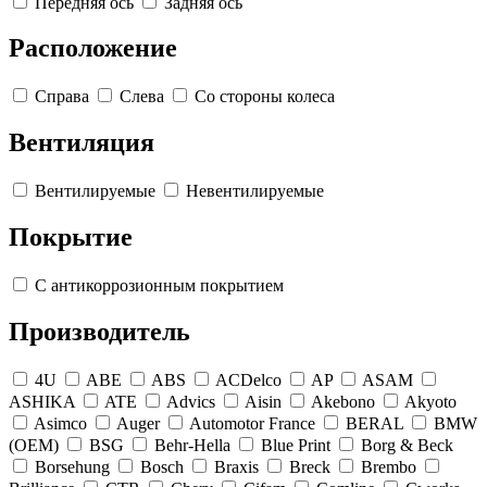
Передняя ось
Задняя ось
Расположение
Справа
Слева
Со стороны колеса
Вентиляция
Вентилируемые
Невентилируемые
Покрытие
С антикоррозионным покрытием
Производитель
4U
ABE
ABS
ACDelco
AP
ASAM
ASHIKA
ATE
Advics
Aisin
Akebono
Akyoto
Asimco
Auger
Automotor France
BERAL
BMW
(OEM)
BSG
Behr-Hella
Blue Print
Borg & Beck
Borsehung
Bosch
Braxis
Breck
Brembo