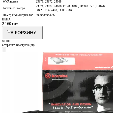
WVA номер
23871, 23872, 24088
23871, 23872, 24088, D1288 8405, D1393 8501, D1626
Торговые номера
8842, D537 7418, D905 7784
Номер EAN/Штрих-код
8020584055267
ЦЕНА
2 160
сом
В КОРЗИНУ
80 ШТ
Отправка:
10 августа (пн)