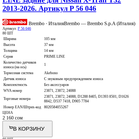
LINE задние для Nissan X-Trail T32
2013-2026. Артикул P 56 046
Brembo · Италия
Brembo — Brembo S.p.A (Италия)
Артикул:
P 56 046
80 ШТ
Ширина
105 мм
Высота
37 мм
Толщина
14 мм
Серия
PRIME LINE
Количество датчиков
1
износа (на ось)
Тормозная система
Akebono
Датчик износа
С звуковым предупреждением износа
Комплектность
Без аксессуаров
WVA номер
23871, 23872, 24088
23871, 23872, 24088, D1288 8405, D1393 8501, D1626
Торговые номера
8842, D537 7418, D905 7784
Номер EAN/Штрих-код
8020584055267
ЦЕНА
2 160
сом
В КОРЗИНУ