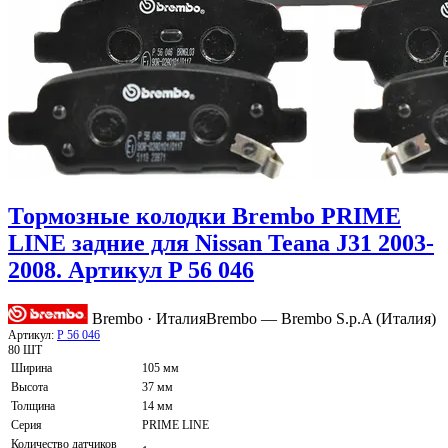
Тормозные колодки Brembo PRIME
LINE задние для Nissan Teana J31 2003-
2008. Артикул P 56 046
Brembo · Италия
Brembo — Brembo S.p.A (Италия)
Артикул:
P 56 046
80 ШТ
Ширина
105 мм
Высота
37 мм
Толщина
14 мм
Серия
PRIME LINE
Количество датчиков