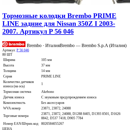
Тормозные колодки Brembo PRIME
LINE задние для Nissan 350Z I 2003-
2007. Артикул P 56 046
Brembo · Италия
Brembo — Brembo S.p.A (Италия)
Артикул:
P 56 046
80 ШТ
Ширина
105 мм
Высота
37 мм
Толщина
14 мм
Серия
PRIME LINE
Количество датчиков
1
износа (на ось)
Тормозная система
Akebono
Датчик износа
С звуковым предупреждением износа
Комплектность
Без аксессуаров
WVA номер
23871, 23872, 24088
23871, 23872, 24088, D1288 8405, D1393 8501, D1626
Торговые номера
8842, D537 7418, D905 7784
Номер EAN/Штрих-код
8020584055267
ЦЕНА