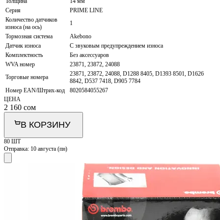
Толщина
14 мм
Серия
PRIME LINE
Количество датчиков
1
износа (на ось)
Тормозная система
Akebono
Датчик износа
С звуковым предупреждением износа
Комплектность
Без аксессуаров
WVA номер
23871, 23872, 24088
23871, 23872, 24088, D1288 8405, D1393 8501, D1626
Торговые номера
8842, D537 7418, D905 7784
Номер EAN/Штрих-код
8020584055267
ЦЕНА
2 160
сом
В КОРЗИНУ
80 ШТ
Отправка:
10 августа (пн)