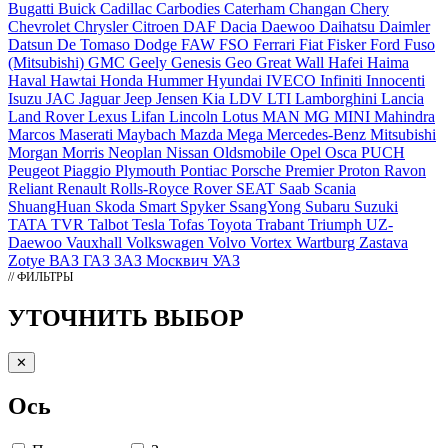
Bugatti
Buick
Cadillac
Carbodies
Caterham
Changan
Chery
Chevrolet
Chrysler
Citroen
DAF
Dacia
Daewoo
Daihatsu
Daimler
Datsun
De Tomaso
Dodge
FAW
FSO
Ferrari
Fiat
Fisker
Ford
Fuso
(Mitsubishi)
GMC
Geely
Genesis
Geo
Great Wall
Hafei
Haima
Haval
Hawtai
Honda
Hummer
Hyundai
IVECO
Infiniti
Innocenti
Isuzu
JAC
Jaguar
Jeep
Jensen
Kia
LDV
LTI
Lamborghini
Lancia
Land Rover
Lexus
Lifan
Lincoln
Lotus
MAN
MG
MINI
Mahindra
Marcos
Maserati
Maybach
Mazda
Mega
Mercedes-Benz
Mitsubishi
Morgan
Morris
Neoplan
Nissan
Oldsmobile
Opel
Osca
PUCH
Peugeot
Piaggio
Plymouth
Pontiac
Porsche
Premier
Proton
Ravon
Reliant
Renault
Rolls-Royce
Rover
SEAT
Saab
Scania
ShuangHuan
Skoda
Smart
Spyker
SsangYong
Subaru
Suzuki
TATA
TVR
Talbot
Tesla
Tofas
Toyota
Trabant
Triumph
UZ-
Daewoo
Vauxhall
Volkswagen
Volvo
Vortex
Wartburg
Zastava
Zotye
ВАЗ
ГАЗ
ЗАЗ
Москвич
УАЗ
// ФИЛЬТРЫ
УТОЧНИТЬ ВЫБОР
✕
Ось