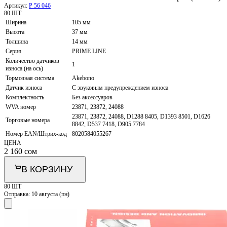
Артикул:
P 56 046
80 ШТ
Ширина
105 мм
Высота
37 мм
Толщина
14 мм
Серия
PRIME LINE
Количество датчиков
1
износа (на ось)
Тормозная система
Akebono
Датчик износа
С звуковым предупреждением износа
Комплектность
Без аксессуаров
WVA номер
23871, 23872, 24088
23871, 23872, 24088, D1288 8405, D1393 8501, D1626
Торговые номера
8842, D537 7418, D905 7784
Номер EAN/Штрих-код
8020584055267
ЦЕНА
2 160
сом
В КОРЗИНУ
80 ШТ
Отправка:
10 августа (пн)