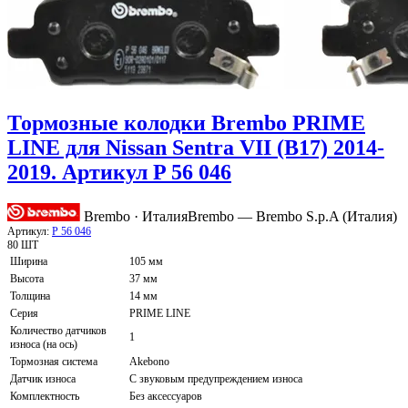
Тормозные колодки Brembo PRIME
LINE для Nissan Sentra VII (B17) 2014-
2019. Артикул P 56 046
Brembo · Италия
Brembo — Brembo S.p.A (Италия)
Артикул:
P 56 046
80 ШТ
Ширина
105 мм
Высота
37 мм
Толщина
14 мм
Серия
PRIME LINE
Количество датчиков
1
износа (на ось)
Тормозная система
Akebono
Датчик износа
С звуковым предупреждением износа
Комплектность
Без аксессуаров