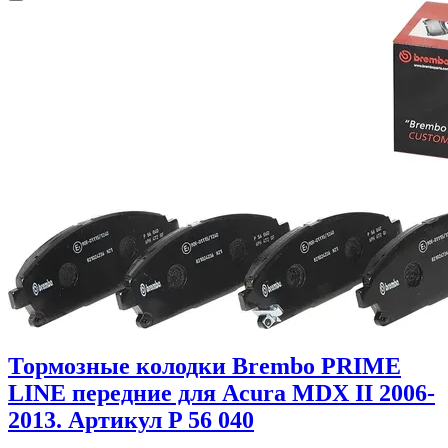
Тормозные колодки Brembo PRIME
LINE передние для Acura MDX II 2006-
2013. Артикул P 56 040