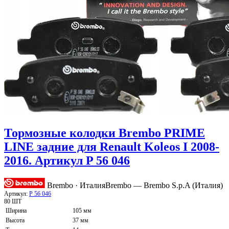
Тормозные колодки Brembo PRIME
LINE задние для Renault Koleos I 2008-
2016. Артикул P 56 046
Brembo · Италия
Brembo — Brembo S.p.A (Италия)
Артикул:
P 56 046
80 ШТ
Ширина
105 мм
Высота
37 мм