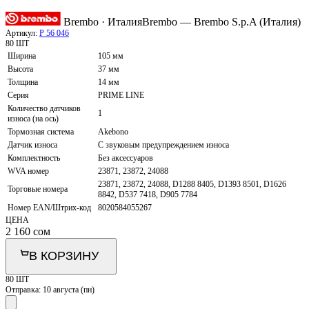
Brembo · Италия
Brembo — Brembo S.p.A (Италия)
Артикул:
P 56 046
80 ШТ
Ширина
105 мм
Высота
37 мм
Толщина
14 мм
Серия
PRIME LINE
Количество датчиков
1
износа (на ось)
Тормозная система
Akebono
Датчик износа
С звуковым предупреждением износа
Комплектность
Без аксессуаров
WVA номер
23871, 23872, 24088
23871, 23872, 24088, D1288 8405, D1393 8501, D1626
Торговые номера
8842, D537 7418, D905 7784
Номер EAN/Штрих-код
8020584055267
ЦЕНА
2 160
сом
В КОРЗИНУ
80 ШТ
Отправка:
10 августа (пн)