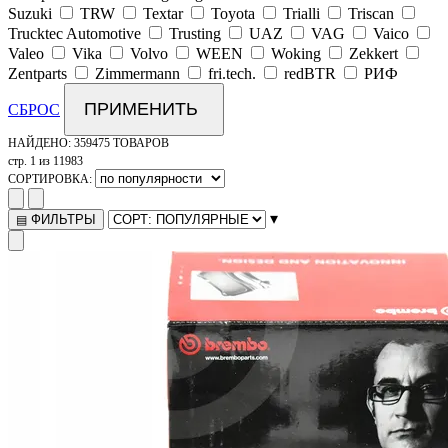
Suzuki
TRW
Textar
Toyota
Trialli
Triscan
Trucktec Automotive
Trusting
UAZ
VAG
Vaico
Valeo
Vika
Volvo
WEEN
Woking
Zekkert
Zentparts
Zimmermann
fri.tech.
redBTR
РИФ
ПРИМЕНИТЬ
СБРОС
НАЙДЕНО:
359475 ТОВАРОВ
стр. 1 из 11983
СОРТИРОВКА:
▾
ФИЛЬТРЫ
▤