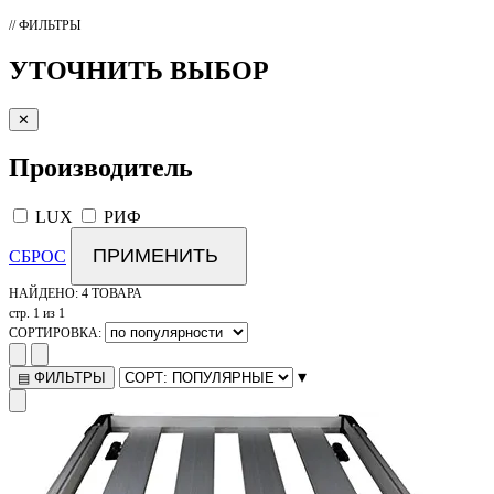
// ФИЛЬТРЫ
УТОЧНИТЬ ВЫБОР
✕
Производитель
LUX
РИФ
ПРИМЕНИТЬ
СБРОС
НАЙДЕНО:
4 ТОВАРА
стр. 1 из 1
СОРТИРОВКА:
▾
ФИЛЬТРЫ
▤