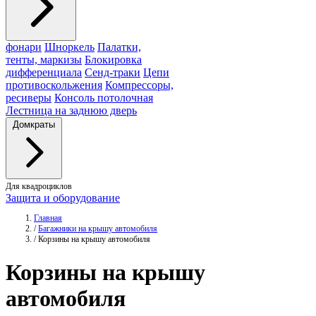
фонари
Шноркель
Палатки,
тенты, маркизы
Блокировка
дифференциала
Сенд-траки
Цепи
противоскольжения
Компрессоры,
ресиверы
Консоль потолочная
Лестница на заднюю дверь
Домкраты
Для квадроциклов
Защита и оборудование
Главная
/
Багажники на крышу автомобиля
/
Корзины на крышу автомобиля
Корзины
на крышу
автомобиля