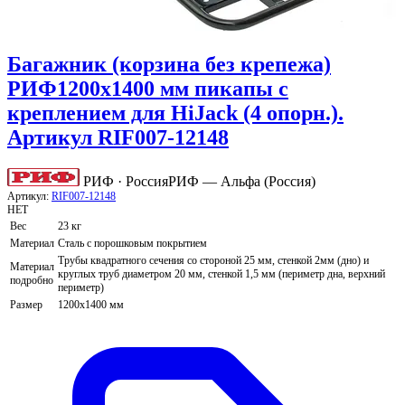
Багажник (корзина без крепежа)
РИФ1200x1400 мм пикапы с
креплением для HiJack (4 опорн.).
Артикул RIF007-12148
РИФ · Россия
РИФ — Альфа (Россия)
Артикул:
RIF007-12148
НЕТ
Вес
23 кг
Материал
Сталь с порошковым покрытием
Трубы квадратного сечения со стороной 25 мм, стенкой 2мм (дно) и
Материал
круглых труб диаметром 20 мм, стенкой 1,5 мм (периметр дна, верхний
подробно
периметр)
Размер
1200х1400 мм