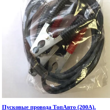
Пусковые провода ТопАвто (200А).