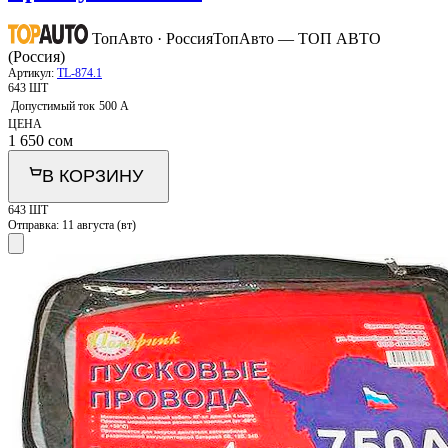
ТопАвто · Россия
ТопАвто — ТОП АВТО
(Россия)
Артикул:
TL-874.1
643 ШТ
Допустимый ток
500 А
ЦЕНА
1 650
сом
В КОРЗИНУ
643 ШТ
Отправка:
11 августа (вт)