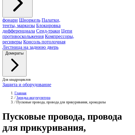
фонари
Шноркель
Палатки,
тенты, маркизы
Блокировка
дифференциала
Сенд-траки
Цепи
противоскольжения
Компрессоры,
ресиверы
Консоль потолочная
Лестница на заднюю дверь
Домкраты
Для квадроциклов
Защита и оборудование
Главная
/
Зарядка аккумулятора
/
Пусковые провода, провода для прикуривания, крокодилы
Пусковые
провода
, провода
для прикуривания,