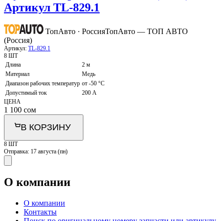
Артикул TL-829.1
ТопАвто · Россия
ТопАвто — ТОП АВТО
(Россия)
Артикул:
TL-829.1
8 ШТ
Длина
2 м
Материал
Медь
Диапазон рабочих температур
от -50 °C
Допустимый ток
200 А
ЦЕНА
1 100
сом
В КОРЗИНУ
8 ШТ
Отправка:
17 августа (пн)
О компании
О компании
Контакты
Поиск по оригинальному номеру запчасти или артикулу