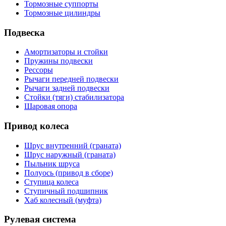
Тормозные суппорты
Тормозные цилиндры
Подвеска
Амортизаторы и стойки
Пружины подвески
Рессоры
Рычаги передней подвески
Рычаги задней подвески
Стойки (тяги) стабилизатора
Шаровая опора
Привод колеса
Шрус внутренний (граната)
Шрус наружный (граната)
Пыльник шруса
Полуось (привод в сборе)
Ступица колеса
Ступичный подшипник
Хаб колесный (муфта)
Рулевая система