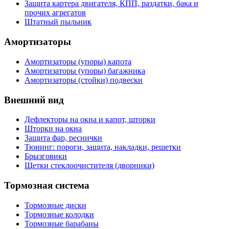
Защита картера двигателя, КПП, раздатки, бака и
прочих агрегатов
Штатный пыльник
Амортизаторы
Амортизаторы (упоры) капота
Амортизаторы (упоры) багажника
Амортизаторы (стойки) подвески
Внешний вид
Дефлекторы на окна и капот, шторки
Шторки на окна
Защита фар, реснички
Тюнинг: пороги, защита, накладки, решетки
Брызговики
Щетки стеклоочистителя (дворники)
Тормозная система
Тормозные диски
Тормозные колодки
Тормозные барабаны