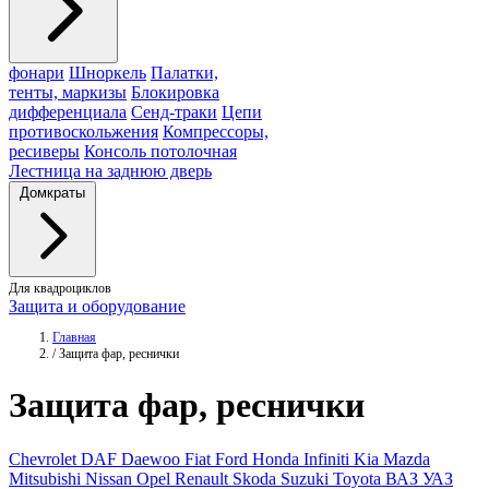
фонари
Шноркель
Палатки,
тенты, маркизы
Блокировка
дифференциала
Сенд-траки
Цепи
противоскольжения
Компрессоры,
ресиверы
Консоль потолочная
Лестница на заднюю дверь
Домкраты
Для квадроциклов
Защита и оборудование
Главная
/
Защита фар, реснички
Защита
фар, реснички
Chevrolet
DAF
Daewoo
Fiat
Ford
Honda
Infiniti
Kia
Mazda
Mitsubishi
Nissan
Opel
Renault
Skoda
Suzuki
Toyota
ВАЗ
УАЗ