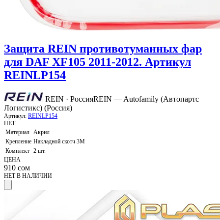
Защита REIN противотуманных фар
для DAF XF105 2011-2012. Артикул
REINLP154
REIN · Россия
REIN — Autofamily (Автопартс
Логистикс) (Россия)
Артикул:
REINLP154
НЕТ
Материал
Акрил
Крепление
Накладной скотч 3М
Комплект
2 шт.
ЦЕНА
910
сом
НЕТ В НАЛИЧИИ