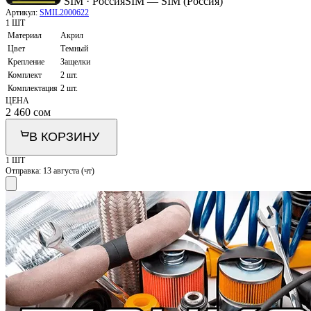
SIM · Россия
SIM — SIM (Россия)
Артикул:
SMIL2000622
1 ШТ
Материал
Акрил
Цвет
Темный
Крепление
Защелки
Комплект
2 шт.
Комплектация
2 шт.
ЦЕНА
2 460
сом
В КОРЗИНУ
1 ШТ
Отправка:
13 августа (чт)