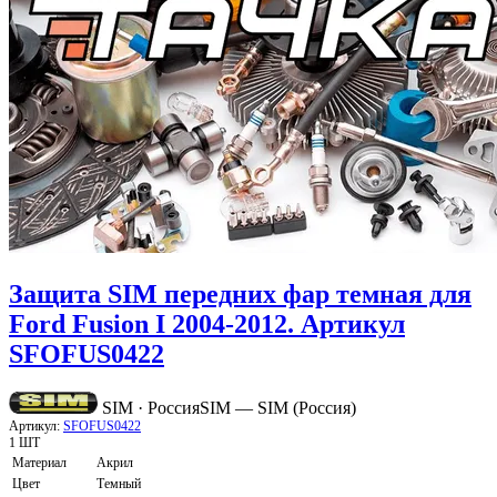
Защита SIM передних фар темная для
Ford Fusion I 2004-2012. Артикул
SFOFUS0422
SIM · Россия
SIM — SIM (Россия)
Артикул:
SFOFUS0422
1 ШТ
Материал
Акрил
Цвет
Темный