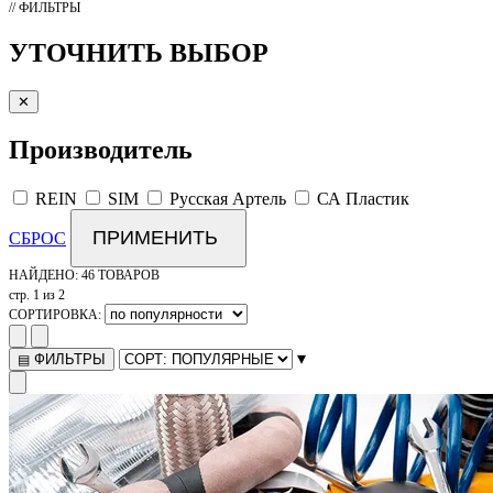
// ФИЛЬТРЫ
УТОЧНИТЬ ВЫБОР
✕
Производитель
REIN
SIM
Русская Артель
СА Пластик
ПРИМЕНИТЬ
СБРОС
НАЙДЕНО:
46 ТОВАРОВ
стр. 1 из 2
СОРТИРОВКА:
▾
ФИЛЬТРЫ
▤