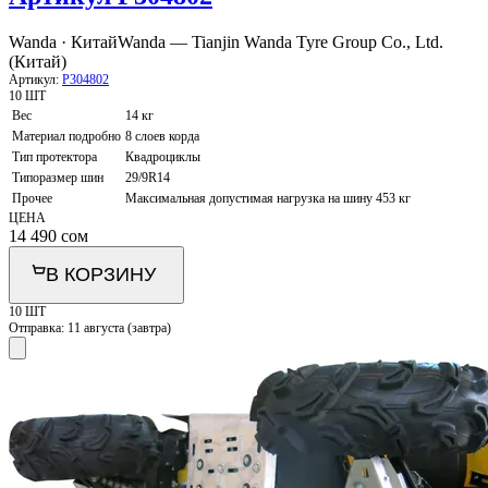
Wanda · Китай
Wanda — Tianjin Wanda Tyre Group Co., Ltd.
(Китай)
Артикул:
P304802
10 ШТ
Вес
14 кг
Материал подробно
8 слоев корда
Тип протектора
Квадроциклы
Типоразмер шин
29/9R14
Прочее
Максимальная допустимая нагрузка на шину 453 кг
ЦЕНА
14 490
сом
В КОРЗИНУ
10 ШТ
Отправка:
11 августа (завтра)