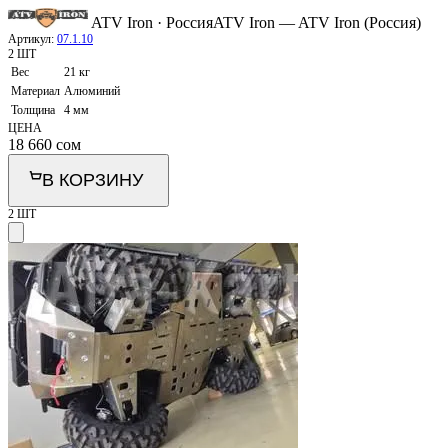
ATV Iron · Россия
ATV Iron — ATV Iron (Россия)
Артикул:
07.1.10
2 ШТ
Вес
21 кг
Материал
Алюминий
Толщина
4 мм
ЦЕНА
18 660
сом
В КОРЗИНУ
2 ШТ