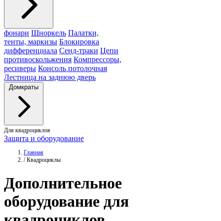
фонари
Шноркель
Палатки,
тенты, маркизы
Блокировка
дифференциала
Сенд-траки
Цепи
противоскольжения
Компрессоры,
ресиверы
Консоль потолочная
Лестница на заднюю дверь
Домкраты
Для квадроциклов
Защита и оборудование
Главная
/
Квадроциклы
Дополнительное
оборудование для
квадроциклов