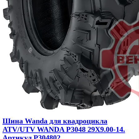
Шина Wanda для квадроцикла
ATV/UTV WANDA P3048 29X9.00-14.
Артикул P304802