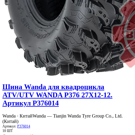
Шина Wanda для квадроцикла
ATV/UTV WANDA P376 27X12-12.
Артикул P376014
Wanda · Китай
Wanda — Tianjin Wanda Tyre Group Co., Ltd.
(Китай)
Артикул:
P376014
10 ШТ