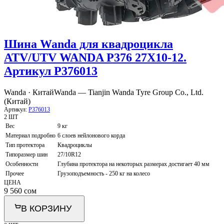
Шина Wanda для квадроцикла
ATV/UTV WANDA P376 27X10-12.
Артикул P376013
Wanda · Китай
Wanda — Tianjin Wanda Tyre Group Co., Ltd.
(Китай)
Артикул:
P376013
2 ШТ
Вес
9 кг
Материал подробно
6 слоев нейлонового корда
Тип протектора
Квадроциклы
Типоразмер шин
27/10R12
Особенности
Глубина протектора на некоторых размерах достигает 40 мм
Прочее
Грузоподъемность - 250 кг на колесо
ЦЕНА
9 560
сом
В КОРЗИНУ