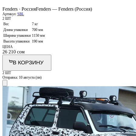
Fenders · Россия
Fenders — Fenders (Россия)
Артикул:
SBL
2 ШТ
Вес
7 кг
Длина упаковки
700 мм
Ширина упаковки
1150 мм
Высота упаковки
190 мм
ЦЕНА
26 210
сом
В КОРЗИНУ
2 ШТ
Отправка:
10 августа (пн)