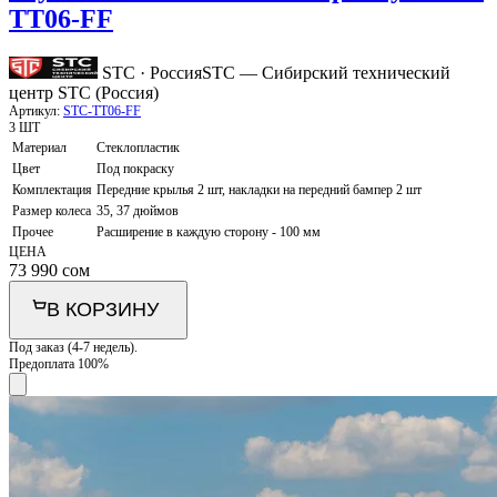
TT06-FF
STC · Россия
STC — Сибирский технический
центр STC (Россия)
Артикул:
STC-TT06-FF
3 ШТ
Материал
Стеклопластик
Цвет
Под покраску
Комплектация
Передние крылья 2 шт, накладки на передний бампер 2 шт
Размер колеса
35, 37 дюймов
Прочее
Расширение в каждую сторону - 100 мм
ЦЕНА
73 990
сом
В КОРЗИНУ
Под заказ (4-7 недель).
Предоплата 100%