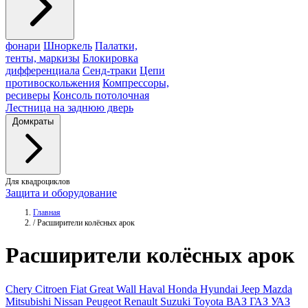
фонари
Шноркель
Палатки,
тенты, маркизы
Блокировка
дифференциала
Сенд-траки
Цепи
противоскольжения
Компрессоры,
ресиверы
Консоль потолочная
Лестница на заднюю дверь
Домкраты
Для квадроциклов
Защита и оборудование
Главная
/
Расширители колёсных арок
Расширители
колёсных арок
Chery
Citroen
Fiat
Great Wall
Haval
Honda
Hyundai
Jeep
Mazda
Mitsubishi
Nissan
Peugeot
Renault
Suzuki
Toyota
ВАЗ
ГАЗ
УАЗ