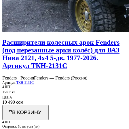
Расширители колесных арок Fenders
(под нерезанные арки колёс) для ВАЗ
Нива 2121, 4x4 5-дв. 1977-2026.
Артикул ТКН-2131С
Fenders · Россия
Fenders — Fenders (Россия)
Артикул:
ТКН-2131С
4 ШТ
Вес
6 кг
ЦЕНА
10 490
сом
В КОРЗИНУ
4 ШТ
Отправка:
10 августа (пн)