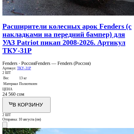
Расширители колесных арок Fenders (с
накладками на передний бампер) для
УАЗ Patriot пикап 2008-2026. Артикул
ТКУ-31Р
Fenders · Россия
Fenders — Fenders (Россия)
Артикул:
ТКУ-31Р
2 ШТ
Вес
13 кг
Материал
Полиэтилен
ЦЕНА
24 560
сом
В КОРЗИНУ
2 ШТ
Отправка:
10 августа (пн)