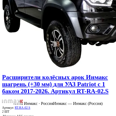
Расширители колёсных арок Инмакс
шагрень (+30 мм) для УАЗ Patriot с 1
баком 2017-2026. Артикул RT-RA-02.S
Инмакс · Россия
Инмакс — Инмакc (Россия)
Артикул:
RT-RA-02.S
2 ШТ