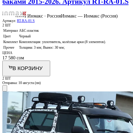
баками 2015-2026. Артикул RT-RA-01.S
Инмакс · Россия
Инмакс — Инмакc (Россия)
Артикул:
RT-RA-01.S
2 ШТ
Материал
АБС-пластик
Цвет
Черный
Комплект
Комплектация: уплотнитель, колёсные арки (8 элементов).
Прочее
Толщина: 3 мм; Вынос: 30 мм;
ЦЕНА
17 580
сом
В КОРЗИНУ
2 ШТ
Отправка:
10 августа (пн)