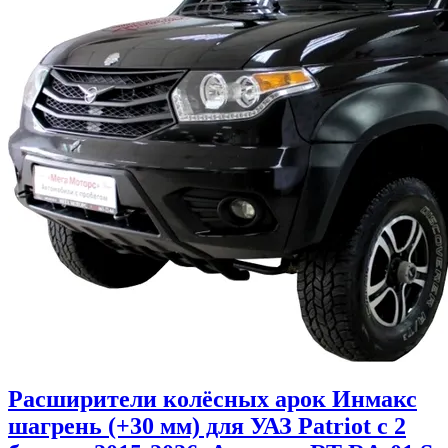
Расширители колёсных арок Инмакс
шагрень (+30 мм) для УАЗ Patriot с 2