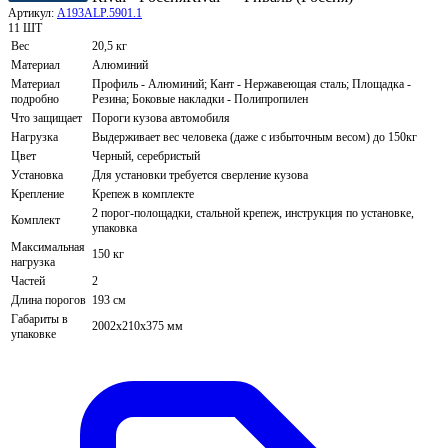
Артикул:
A193ALP.5901.1
11 ШТ
Вес
20,5 кг
Материал
Алюминий
Материал
Профиль - Алюминий; Кант - Нержавеющая сталь; Площадка -
подробно
Резина; Боковые накладки - Полипропилен
Что защищает
Пороги кузова автомобиля
Нагрузка
Выдерживает вес человека (даже с избыточным весом) до 150кг
Цвет
Черный, серебристый
Установка
Для установки требуется сверление кузова
Крепление
Крепеж в комплекте
2 порог-полощадки, стальной крепеж, инструкция по установке,
Комплект
упаковка
Максимальная
150 кг
нагрузка
Частей
2
Длина порогов
193 см
Габариты в
2002х210х375 мм
упаковке