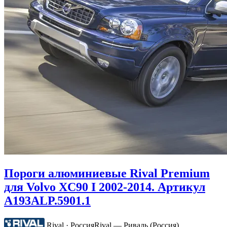
Пороги алюминиевые Rival Premium
для Volvo XC90 I 2002-2014. Артикул
A193ALP.5901.1
Rival · Россия
Rival — Риваль (Россия)