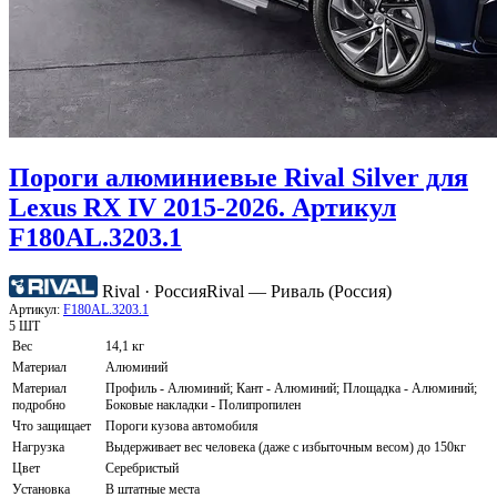
Пороги алюминиевые Rival Silver для
Lexus RX IV 2015-2026. Артикул
F180AL.3203.1
Rival · Россия
Rival — Риваль (Россия)
Артикул:
F180AL.3203.1
5 ШТ
Вес
14,1 кг
Материал
Алюминий
Материал
Профиль - Алюминий; Кант - Алюминий; Площадка - Алюминий;
подробно
Боковые накладки - Полипропилен
Что защищает
Пороги кузова автомобиля
Нагрузка
Выдерживает вес человека (даже с избыточным весом) до 150кг
Цвет
Серебристый
Установка
В штатные места