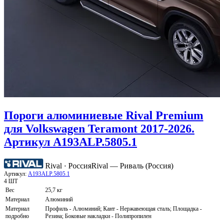
Пороги алюминиевые Rival Premium
для Volkswagen Teramont 2017-2026.
Артикул A193ALP.5805.1
Rival · Россия
Rival — Риваль (Россия)
Артикул:
A193ALP.5805.1
4 ШТ
Вес
25,7 кг
Материал
Алюминий
Материал
Профиль - Алюминий; Кант - Нержавеющая сталь; Площадка -
подробно
Резина; Боковые накладки - Полипропилен