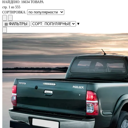
НАЙДЕНО:
16634 ТОВАРА
стр. 1 из 555
СОРТИРОВКА:
▾
ФИЛЬТРЫ
▤