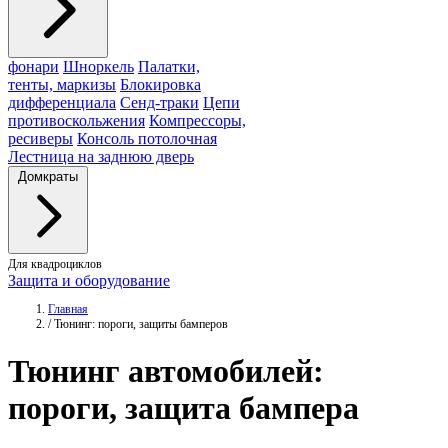
фонари
Шноркель
Палатки,
тенты, маркизы
Блокировка
дифференциала
Сенд-траки
Цепи
противоскольжения
Компрессоры,
ресиверы
Консоль потолочная
Лестница на заднюю дверь
Домкраты
Для квадроциклов
Защита и оборудование
Главная
/
Тюнинг: пороги, защиты бамперов
Тюнинг
автомобилей:
пороги, защита бампера