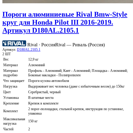
Пороги алюминиевые Rival Bmw-Style
круг для Honda Pilot III 2016-2019.
Артикул D180AL.2105.1
Rival · Россия
Rival — Риваль (Россия)
Артикул:
D180AL.2105.1
2 ШТ
Вес
12,9 кг
Материал
Алюминий
Материал
Профиль - Алюминий; Кант - Алюминий; Площадка - Алюминий;
подробно
Боковые накладки - Полипропилен
Что защищает
Пороги кузова автомобиля
Нагрузка
Выдерживает вес человека (даже с избыточным весом) до 150кг
Цвет
Серебристый, черный
Установка
В штатные места
Крепление
Крепеж в комплекте
2 порог-полощадки, стальной крепеж, инструкция по установке,
Комплект
упаковка
Максимальная
150 кг
нагрузка
Частей
2