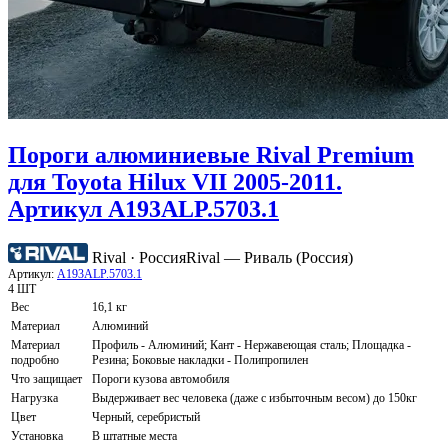
Пороги алюминиевые Rival Premium
для Toyota Hilux VII 2005-2011.
Артикул A193ALP.5703.1
Rival · Россия
Rival — Риваль (Россия)
Артикул:
A193ALP.5703.1
4 ШТ
Вес
16,1 кг
Материал
Алюминий
Материал
Профиль - Алюминий; Кант - Нержавеющая сталь; Площадка -
подробно
Резина; Боковые накладки - Полипропилен
Что защищает
Пороги кузова автомобиля
Нагрузка
Выдерживает вес человека (даже с избыточным весом) до 150кг
Цвет
Черный, серебристый
Установка
В штатные места