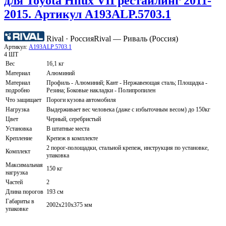
для Toyota Hilux VII рестайлинг 2011-
2015. Артикул A193ALP.5703.1
Rival · Россия
Rival — Риваль (Россия)
Артикул:
A193ALP.5703.1
4 ШТ
Вес
16,1 кг
Материал
Алюминий
Материал
Профиль - Алюминий; Кант - Нержавеющая сталь; Площадка -
подробно
Резина; Боковые накладки - Полипропилен
Что защищает
Пороги кузова автомобиля
Нагрузка
Выдерживает вес человека (даже с избыточным весом) до 150кг
Цвет
Черный, серебристый
Установка
В штатные места
Крепление
Крепеж в комплекте
2 порог-полощадки, стальной крепеж, инструкция по установке,
Комплект
упаковка
Максимальная
150 кг
нагрузка
Частей
2
Длина порогов
193 см
Габариты в
2002х210х375 мм
упаковке