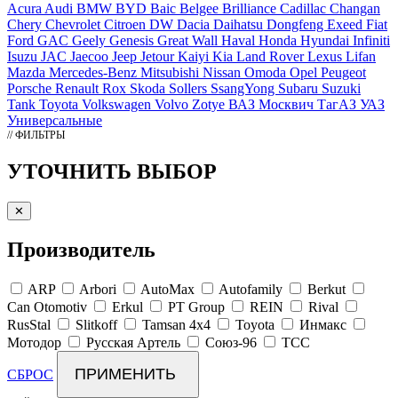
Acura
Audi
BMW
BYD
Baic
Belgee
Brilliance
Cadillac
Changan
Chery
Chevrolet
Citroen
DW
Dacia
Daihatsu
Dongfeng
Exeed
Fiat
Ford
GAC
Geely
Genesis
Great Wall
Haval
Honda
Hyundai
Infiniti
Isuzu
JAC
Jaecoo
Jeep
Jetour
Kaiyi
Kia
Land Rover
Lexus
Lifan
Mazda
Mercedes-Benz
Mitsubishi
Nissan
Omoda
Opel
Peugeot
Porsche
Renault
Rox
Skoda
Sollers
SsangYong
Subaru
Suzuki
Tank
Toyota
Volkswagen
Volvo
Zotye
ВАЗ
Москвич
ТагАЗ
УАЗ
Универсальные
// ФИЛЬТРЫ
УТОЧНИТЬ ВЫБОР
✕
Производитель
ARP
Arbori
AutoMax
Autofamily
Berkut
Can Otomotiv
Erkul
PT Group
REIN
Rival
RusStal
Slitkoff
Tamsan 4x4
Toyota
Инмакс
Мотодор
Русская Артель
Союз-96
ТСС
ПРИМЕНИТЬ
СБРОС