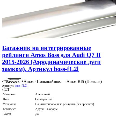
Багажник на интегрированные
рейлинги Amos Boss для Audi Q7 II
2015-2026 (Аэродинамические дуги
замком). Артикул boss-f1.2l
Amos · Польша
Amos — Amos-BIS (Польша)
Артикул:
boss-f1.2l
4 ШТ
Материал
Алюминий
Цвет
Серебристый
Установка
На интегрированные рейлинги (без просвета)
Комплект
2 дуги + 4 опоры
Замок
Да