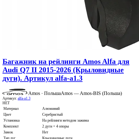
Багажник на рейлинги Amos Alfa для
Audi Q7 II 2015-2026 (Крыловидные
дуги). Артикул alfa-a1.3
Amos · Польша
Amos — Amos-BIS (Польша)
Артикул:
alfa-a1.3
НЕТ
Материал
Алюминий
Цвет
Серебристый
Установка
На рейлинги методом зажима
Комплект
2 дуги + 4 опоры
Замок
Нет
Тип дуг
Крыловидные дуги