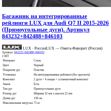
Багажник на интегрированные
рейлинги LUX для Audi Q7 II 2015-2026
(Прямоугольные дуги). Артикул
843232+842488+846103
LUX · Россия
LUX — Омега-Фаворит (Россия)
Артикул:
843232+842488+846103
2 ШТ
Материал
Сталь
Цвет
Черный
Покрытие дуг
Пластик
Установка
На интегрированные рейлинги (без просвета)
Комплект
2 дуги + 4 опоры + установочный комплект
Замок
Есть
Тип дуг
Прямоугольные дуги
Размер дуг
Ширина 32 мм х высота 22 мм
Длина дуг
130 см.
Максимальная нагрузка
75 кг