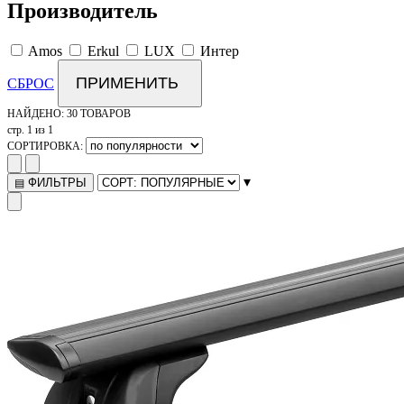
Производитель
Amos
Erkul
LUX
Интер
ПРИМЕНИТЬ
СБРОС
НАЙДЕНО:
30 ТОВАРОВ
стр. 1 из 1
СОРТИРОВКА:
▾
ФИЛЬТРЫ
▤