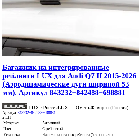
Багажник на интегрированные
рейлинги LUX для Audi Q7 II 2015-2026
(Аэродинамические дуги шириной 53
мм). Артикул 843232+842488+698881
LUX · Россия
LUX — Омега-Фаворит (Россия)
Артикул:
843232+842488+698881
2 ШТ
Материал
Алюминий
Цвет
Серебристый
Установка
На интегрированные рейлинги (без просвета)