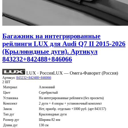
Багажник на интегрированные
рейлинги LUX для Audi Q7 II 2015-2026
(Крыловидные дуги). Артикул
843232+842488+846066
LUX · Россия
LUX — Омега-Фаворит (Россия)
Артикул:
843232+842488+846066
2 ШТ
Материал
Алюминий
Цвет
Серебристый
Установка
На интегрированные рейлинги (без просвета)
Комплект
2 дуги + 4 опоры + установочный комплект
Замок
Нет, приобр. отдельно +1000 руб. (арт 843157)
Тип дуг
Крыловидные дуги
Размер дуг
Ширина 82 мм
Длина дуг
130 см