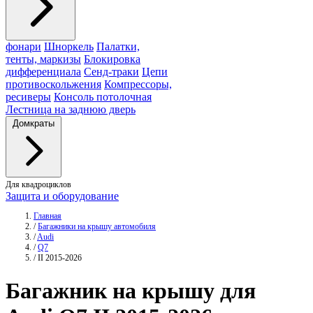
фонари
Шноркель
Палатки,
тенты, маркизы
Блокировка
дифференциала
Сенд-траки
Цепи
противоскольжения
Компрессоры,
ресиверы
Консоль потолочная
Лестница на заднюю дверь
Домкраты
Для квадроциклов
Защита и оборудование
Главная
/
Багажники на крышу автомобиля
/
Audi
/
Q7
/
II 2015-2026
Багажник
на крышу для