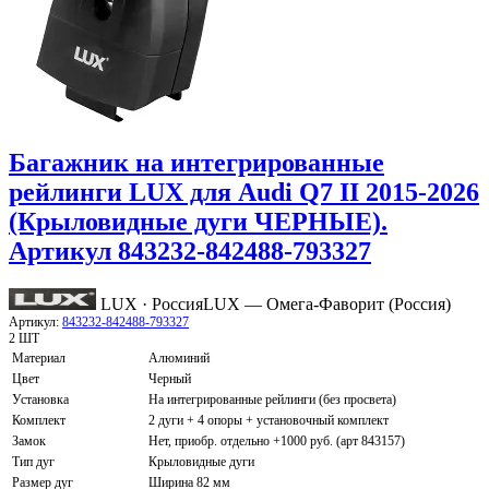
Багажник на интегрированные
рейлинги LUX для Audi Q7 II 2015-2026
(Крыловидные дуги ЧЕРНЫЕ).
Артикул 843232-842488-793327
LUX · Россия
LUX — Омега-Фаворит (Россия)
Артикул:
843232-842488-793327
2 ШТ
Материал
Алюминий
Цвет
Черный
Установка
На интегрированные рейлинги (без просвета)
Комплект
2 дуги + 4 опоры + установочный комплект
Замок
Нет, приобр. отдельно +1000 руб. (арт 843157)
Тип дуг
Крыловидные дуги
Размер дуг
Ширина 82 мм