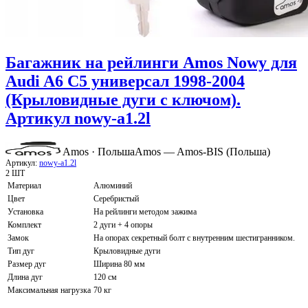
Багажник на рейлинги Amos Nowy для
Audi A6 C5 универсал 1998-2004
(Крыловидные дуги с ключом).
Артикул nowy-a1.2l
Amos · Польша
Amos — Amos-BIS (Польша)
Артикул:
nowy-a1.2l
2 ШТ
Материал
Алюминий
Цвет
Серебристый
Установка
На рейлинги методом зажима
Комплект
2 дуги + 4 опоры
Замок
На опорах секретный болт с внутренним шестигранником.
Тип дуг
Крыловидные дуги
Размер дуг
Ширина 80 мм
Длина дуг
120 см
Максимальная нагрузка
70 кг