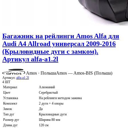
Багажник на рейлинги Amos Alfa для
Audi A4 Allroad универсал 2009-2016
(Крыловидные дуги с замком).
Артикул alfa-a1.2l
Amos · Польша
Amos — Amos-BIS (Польша)
Артикул:
alfa-a1.2l
4 ШТ
Материал
Алюминий
Цвет
Серебристый
Установка
На рейлинги методом зажима
Комплект
2 дуги + 4 опоры
Замок
Да
Тип дуг
Крыловидные дуги
Размер дуг
Ширина 80 мм
Длина дуг
120 см