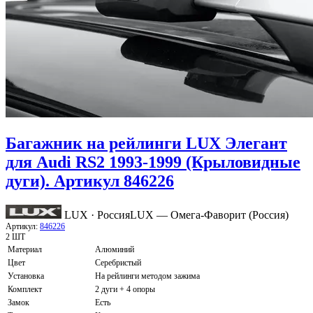
Багажник на рейлинги LUX Элегант
для Audi RS2 1993-1999 (Крыловидные
дуги). Артикул 846226
LUX · Россия
LUX — Омега-Фаворит (Россия)
Артикул:
846226
2 ШТ
Материал
Алюминий
Цвет
Серебристый
Установка
На рейлинги методом зажима
Комплект
2 дуги + 4 опоры
Замок
Есть