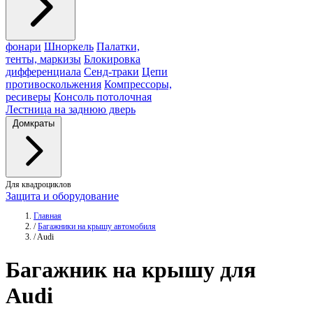
фонари
Шноркель
Палатки,
тенты, маркизы
Блокировка
дифференциала
Сенд-траки
Цепи
противоскольжения
Компрессоры,
ресиверы
Консоль потолочная
Лестница на заднюю дверь
Домкраты
Для квадроциклов
Защита и оборудование
Главная
/
Багажники на крышу автомобиля
/
Audi
Багажник
на крышу для
Audi