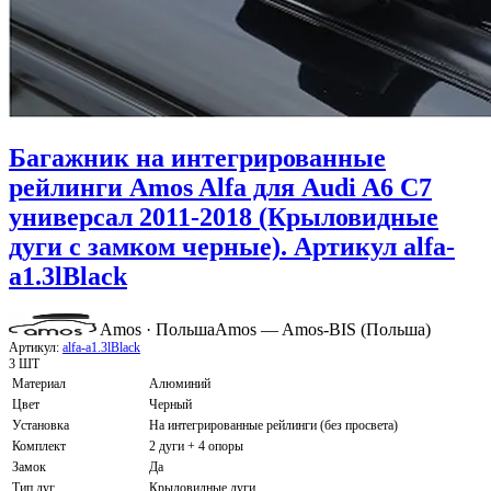
Багажник на интегрированные
рейлинги Amos Alfa для Audi A6 C7
универсал 2011-2018 (Крыловидные
дуги с замком черные). Артикул alfa-
a1.3lBlack
Amos · Польша
Amos — Amos-BIS (Польша)
Артикул:
alfa-a1.3lBlack
3 ШТ
Материал
Алюминий
Цвет
Черный
Установка
На интегрированные рейлинги (без просвета)
Комплект
2 дуги + 4 опоры
Замок
Да
Тип дуг
Крыловидные дуги