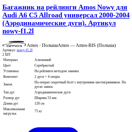
Багажник на рейлинги Amos Nowy для
Audi A6 C5 Allroad универсал 2000-2004
(Аэродинамические дуги). Артикул
nowy-f1.2l
Amos · Польша
Amos — Amos-BIS (Польша)
Артикул:
nowy-f1.2l
2 ШТ
Материал
Алюминий
Цвет
Серебристый
Установка
На рейлинги методом зажима
Комплект
2 дуги + 4 опоры
На опорах секретный болт с внутренним шестигранником. На
Замок
дугах замки.
Тип дуг
Аэродинамические дуги
Размер дуг
Ширина 53 мм
Длина дуг
120 см
Максимальная
75 кг
нагрузка