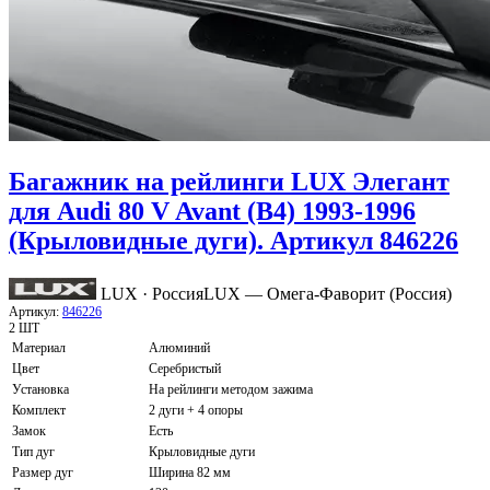
Багажник на рейлинги LUX Элегант
для Audi 80 V Avant (B4) 1993-1996
(Крыловидные дуги). Артикул 846226
LUX · Россия
LUX — Омега-Фаворит (Россия)
Артикул:
846226
2 ШТ
Материал
Алюминий
Цвет
Серебристый
Установка
На рейлинги методом зажима
Комплект
2 дуги + 4 опоры
Замок
Есть
Тип дуг
Крыловидные дуги
Размер дуг
Ширина 82 мм