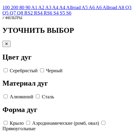
100
200
80
90
A1
A2
A3
A4
A4 Allroad
A5
A6
A6 Allroad
A8
Q3
Q5
Q7
Q8
RS2
RS4
RS6
S4
S5
S6
// ФИЛЬТРЫ
УТОЧНИТЬ ВЫБОР
✕
Цвет дуг
Серебристый
Черный
Материал дуг
Алюминий
Сталь
Форма дуг
Крыло
Аэродинамические (ромб, овал)
Прямоугольные