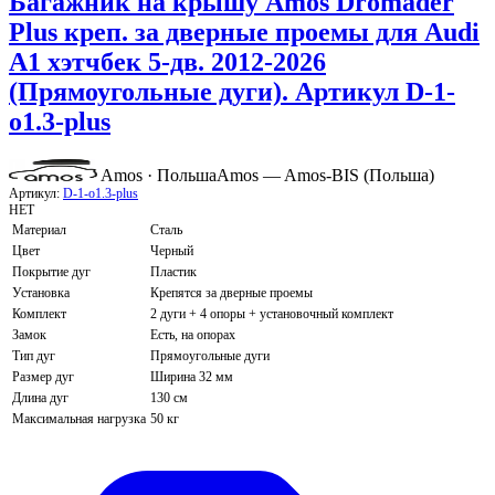
Багажник на крышу Amos Dromader
Plus креп. за дверные проемы для Audi
A1 хэтчбек 5-дв. 2012-2026
(Прямоугольные дуги). Артикул D-1-
o1.3-plus
Amos · Польша
Amos — Amos-BIS (Польша)
Артикул:
D-1-o1.3-plus
НЕТ
Материал
Сталь
Цвет
Черный
Покрытие дуг
Пластик
Установка
Крепятся за дверные проемы
Комплект
2 дуги + 4 опоры + установочный комплект
Замок
Есть, на опорах
Тип дуг
Прямоугольные дуги
Размер дуг
Ширина 32 мм
Длина дуг
130 см
Максимальная нагрузка
50 кг