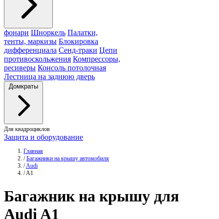
фонари
Шноркель
Палатки,
тенты, маркизы
Блокировка
дифференциала
Сенд-траки
Цепи
противоскольжения
Компрессоры,
ресиверы
Консоль потолочная
Лестница на заднюю дверь
Домкраты
Для квадроциклов
Защита и оборудование
Главная
/
Багажники на крышу автомобиля
/
Audi
/
A1
Багажник
на крышу для
Audi A1