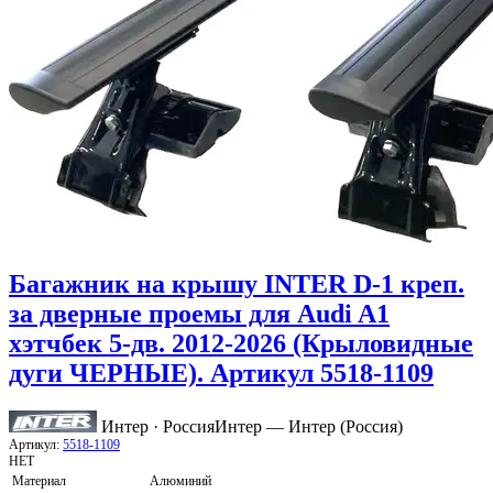
Багажник на крышу INTER D-1 креп.
за дверные проемы для Audi A1
хэтчбек 5-дв. 2012-2026 (Крыловидные
дуги ЧЕРНЫЕ). Артикул 5518-1109
Интер · Россия
Интер — Интер (Россия)
Артикул:
5518-1109
НЕТ
Материал
Алюминий