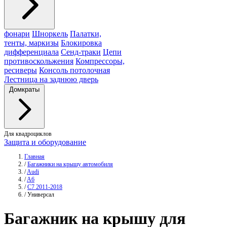
фонари
Шноркель
Палатки,
тенты, маркизы
Блокировка
дифференциала
Сенд-траки
Цепи
противоскольжения
Компрессоры,
ресиверы
Консоль потолочная
Лестница на заднюю дверь
Домкраты
Для квадроциклов
Защита и оборудование
Главная
/
Багажники на крышу автомобиля
/
Audi
/
A6
/
C7 2011-2018
/
Универсал
Багажник
на крышу для