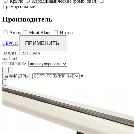
Крыло
Аэродинамические (ромб, овал)
Прямоугольные
Производитель
Amos
Mont Blanc
Интер
ПРИМЕНИТЬ
СБРОС
НАЙДЕНО:
22 ТОВАРА
стр. 1 из 1
СОРТИРОВКА:
▾
ФИЛЬТРЫ
▤