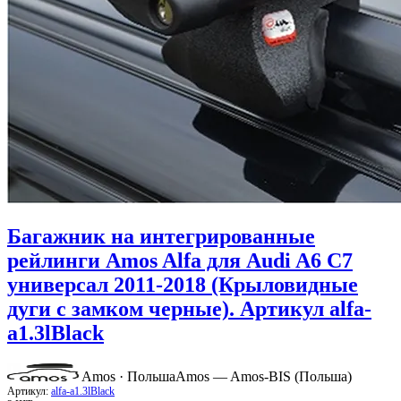
Багажник на интегрированные
рейлинги Amos Alfa для Audi A6 C7
универсал 2011-2018 (Крыловидные
дуги с замком черные). Артикул alfa-
a1.3lBlack
Amos · Польша
Amos — Amos-BIS (Польша)
Артикул:
alfa-a1.3lBlack