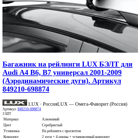
Багажник на рейлинги LUX БЭЛТ для
Audi A4 B6, B7 универсал 2001-2009
(Аэродинамические дуги). Артикул
849210-698874
LUX · Россия
LUX — Омега-Фаворит (Россия)
Артикул:
849210-698874
3 ШТ
Материал
Алюминий
Цвет
Серебристый
Установка
На рейлинги с просветом
Комплект
2 дуги + 4 опоры + установочный комплект