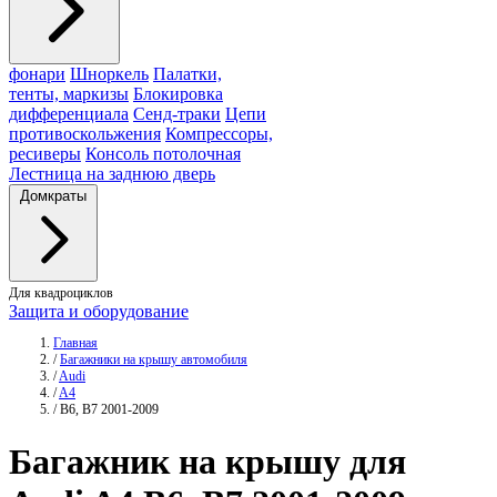
фонари
Шноркель
Палатки,
тенты, маркизы
Блокировка
дифференциала
Сенд-траки
Цепи
противоскольжения
Компрессоры,
ресиверы
Консоль потолочная
Лестница на заднюю дверь
Домкраты
Для квадроциклов
Защита и оборудование
Главная
/
Багажники на крышу автомобиля
/
Audi
/
A4
/
B6, B7 2001-2009
Багажник
на крышу для