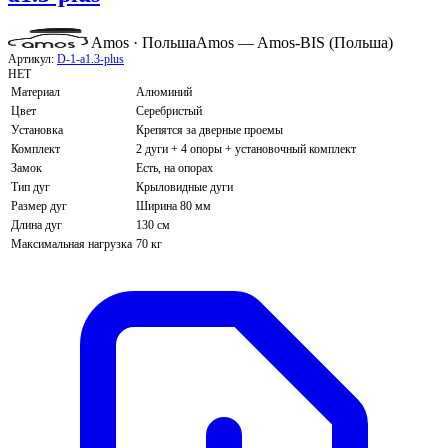
Amos · Польша
Amos — Amos-BIS (Польша)
Артикул:
D-1-a1.3-plus
НЕТ
Материал
Алюминий
Цвет
Серебристый
Установка
Крепятся за дверные проемы
Комплект
2 дуги + 4 опоры + установочный комплект
Замок
Есть, на опорах
Тип дуг
Крыловидные дуги
Размер дуг
Ширина 80 мм
Длина дуг
130 см
Максимальная нагрузка
70 кг