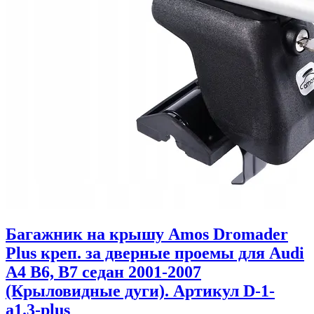
Багажник на крышу Amos Dromader
Plus креп. за дверные проемы для Audi
A4 B6, B7 седан 2001-2007
(Крыловидные дуги). Артикул D-1-
a1.3-plus