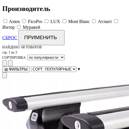
Производитель
Amos
FicoPro
LUX
Mont Blanc
Атлант
Интер
Муравей
ПРИМЕНИТЬ
СБРОС
НАЙДЕНО:
68 ТОВАРОВ
стр. 1 из 3
СОРТИРОВКА:
▾
ФИЛЬТРЫ
▤