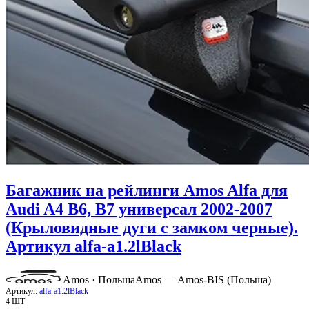
Багажник на рейлинги Amos Alfa для
Audi A4 B6, B7 универсал 2002-2007
(Крыловидные дуги с замком черные).
Артикул alfa-a1.2lBlack
Amos · Польша
Amos — Amos-BIS (Польша)
Артикул:
alfa-a1.2lBlack
4 ШТ