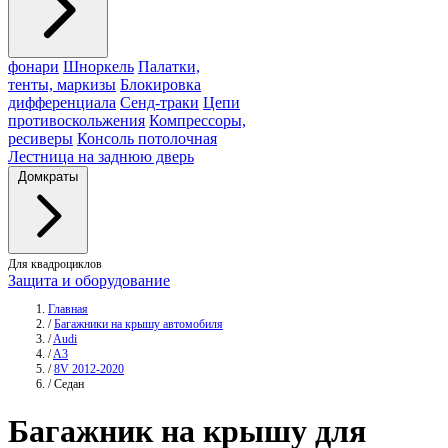
фонари
Шноркель
Палатки,
тенты, маркизы
Блокировка
дифференциала
Сенд-траки
Цепи
противоскольжения
Компрессоры,
ресиверы
Консоль потолочная
Лестница на заднюю дверь
Домкраты
Для квадроциклов
Защита и оборудование
Главная
/
Багажники на крышу автомобиля
/
Audi
/
A3
/
8V 2012-2020
/
Седан
Багажник
на крышу для