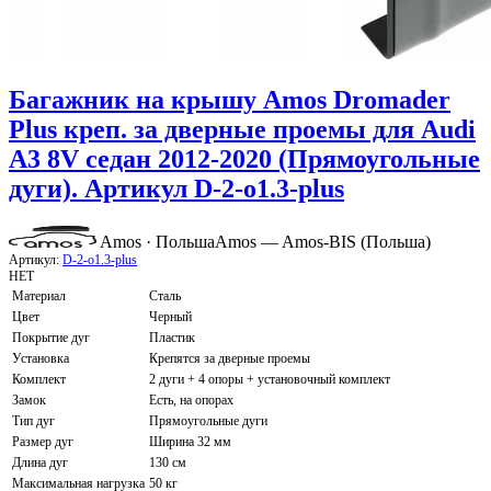
Багажник на крышу Amos Dromader
Plus креп. за дверные проемы для Audi
A3 8V седан 2012-2020 (Прямоугольные
дуги). Артикул D-2-o1.3-plus
Amos · Польша
Amos — Amos-BIS (Польша)
Артикул:
D-2-o1.3-plus
НЕТ
Материал
Сталь
Цвет
Черный
Покрытие дуг
Пластик
Установка
Крепятся за дверные проемы
Комплект
2 дуги + 4 опоры + установочный комплект
Замок
Есть, на опорах
Тип дуг
Прямоугольные дуги
Размер дуг
Ширина 32 мм
Длина дуг
130 см
Максимальная нагрузка
50 кг