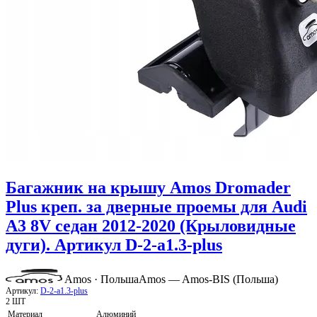
Багажник на крышу Amos Dromader
Plus креп. за дверные проемы для Audi
A3 8V седан 2012-2020 (Крыловидные
дуги). Артикул D-2-a1.3-plus
Amos · Польша
Amos — Amos-BIS (Польша)
Артикул:
D-2-a1.3-plus
2 ШТ
Материал
Алюминий