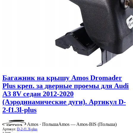
Багажник на крышу Amos Dromader
Plus креп. за дверные проемы для Audi
A3 8V седан 2012-2020
(Аэродинамические дуги). Артикул D-
2-f1.3l-plus
Amos · Польша
Amos — Amos-BIS (Польша)
Артикул:
D-2-f1.3l-plus