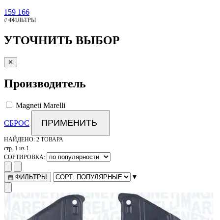
159
166
// ФИЛЬТРЫ
УТОЧНИТЬ ВЫБОР
✕
Производитель
Magneti Marelli
ПРИМЕНИТЬ
СБРОС
НАЙДЕНО:
2 ТОВАРА
стр. 1 из 1
СОРТИРОВКА:
▾
ФИЛЬТРЫ
▤