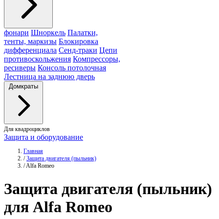
фонари
Шноркель
Палатки,
тенты, маркизы
Блокировка
дифференциала
Сенд-траки
Цепи
противоскольжения
Компрессоры,
ресиверы
Консоль потолочная
Лестница на заднюю дверь
Домкраты
Для квадроциклов
Защита и оборудование
Главная
/
Защита двигателя (пыльник)
/
Alfa Romeo
Защита
двигателя (пыльник)
для Alfa Romeo