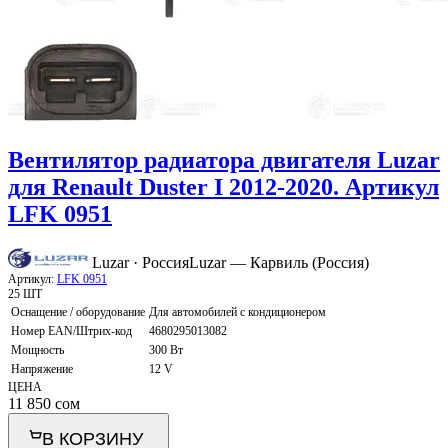
Вентилятор радиатора двигателя Luzar
для Renault Duster I 2012-2020. Артикул
LFK 0951
Luzar · Россия
Luzar — Карвиль (Россия)
Артикул:
LFK 0951
25 ШТ
Оснащение / оборудование
Для автомобилей с кондиционером
Номер EAN/Штрих-код
4680295013082
Мощность
300 Вт
Напряжение
12 V
ЦЕНА
11 850
сом
В КОРЗИНУ