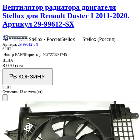
Вентилятор радиатора двигателя
Stellox для Renault Duster I 2011-2020.
Артикул 29-99612-SX
Stellox · Россия
Stellox — Stellox (Россия)
Артикул:
29-99612-SX
6 ШТ
Номер EAN/Штрих-код
4057276731745
ЦЕНА
8 070
сом
В КОРЗИНУ
6 ШТ
Отправка:
13 августа (чт)