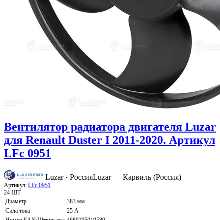
Вентилятор радиатора двигателя Luzar
для Renault Duster I 2011-2020. Артикул
LFc 0951
Luzar · Россия
Luzar — Карвиль (Россия)
Артикул:
LFc 0951
24 ШТ
Диаметр
383 мм
Сила тока
25 А