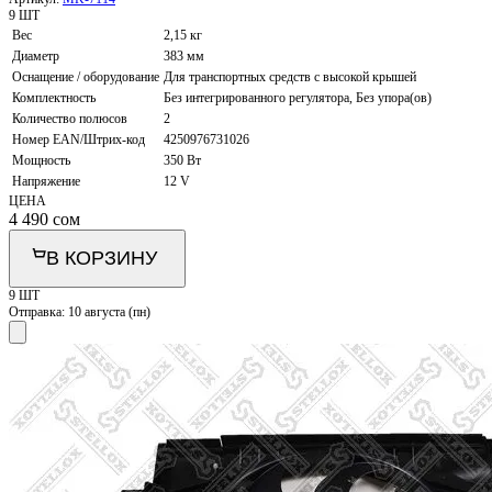
9 ШТ
Вес
2,15 кг
Диаметр
383 мм
Оснащение / оборудование
Для транспортных средств с высокой крышей
Комплектность
Без интегрированного регулятора, Без упора(ов)
Количество полюсов
2
Номер EAN/Штрих-код
4250976731026
Мощность
350 Вт
Напряжение
12 V
ЦЕНА
4 490
сом
В КОРЗИНУ
9 ШТ
Отправка:
10 августа (пн)