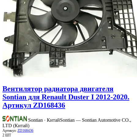
Вентилятор радиатора двигателя
Sontian для Renault Duster I 2012-2020.
Артикул ZD168436
Sontian · Китай
Sontian — Sontian Automotive CO.,
LTD (Китай)
Артикул:
ZD168436
2 ШТ