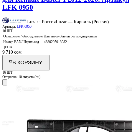
LFK 0950
Luzar · Россия
Luzar — Карвиль (Россия)
Артикул:
LFK 0950
16 ШТ
Оснащение / оборудование
Для автомобилей без кондиционера
Номер EAN/Штрих-код
4680295013082
ЦЕНА
9 710
сом
В КОРЗИНУ
16 ШТ
Отправка:
10 августа (пн)