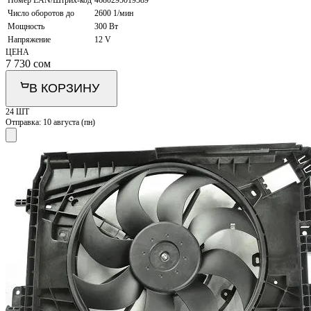
Номер EAN/Штрих-код
4680295019589
Число оборотов до
2600 1/мин
Мощность
300 Вт
Напряжение
12 V
ЦЕНА
7 730
сом
В КОРЗИНУ
24 ШТ
Отправка:
10 августа (пн)