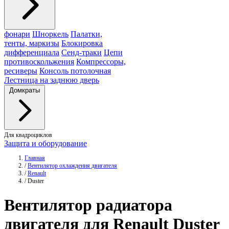
фонари
Шноркель
Палатки,
тенты, маркизы
Блокировка
дифференциала
Сенд-траки
Цепи
противоскольжения
Компрессоры,
ресиверы
Консоль потолочная
Лестница на заднюю дверь
Домкраты
Для квадроциклов
Защита и оборудование
Главная
/
Вентилятор охлаждения двигателя
/
Renault
/
Duster
Вентилятор
радиатора
двигателя для Renault Duster