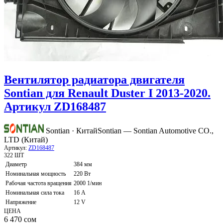
Вентилятор радиатора двигателя
Sontian для Renault Duster I 2013-2020.
Артикул ZD168487
Sontian · Китай
Sontian — Sontian Automotive CO.,
LTD (Китай)
Артикул:
ZD168487
322 ШТ
Диаметр
384 мм
Номинальная мощность
220 Вт
Рабочая частота вращения
2000 1/мин
Номинальная сила тока
16 А
Напряжение
12 V
ЦЕНА
6 470
сом