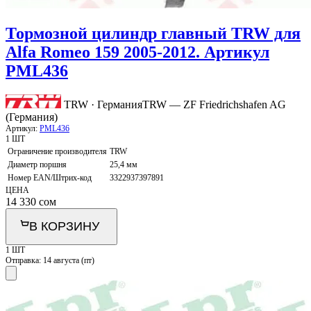
Тормозной цилиндр главный TRW для
Alfa Romeo 159 2005-2012. Артикул
PML436
TRW · Германия
TRW — ZF Friedrichshafen AG
(Германия)
Артикул:
PML436
1 ШТ
Ограничение производителя
TRW
Диаметр поршня
25,4 мм
Номер EAN/Штрих-код
3322937397891
ЦЕНА
14 330
сом
В КОРЗИНУ
1 ШТ
Отправка:
14 августа (пт)