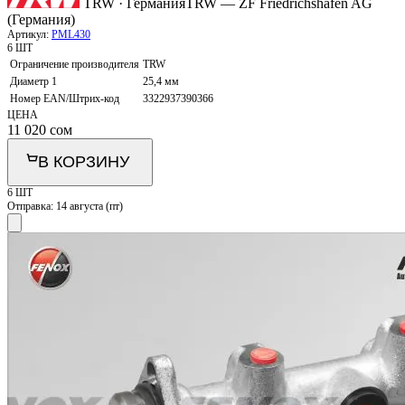
TRW · Германия
TRW — ZF Friedrichshafen AG
(Германия)
Артикул:
PML430
6 ШТ
Ограничение производителя
TRW
Диаметр 1
25,4 мм
Номер EAN/Штрих-код
3322937390366
ЦЕНА
11 020
сом
В КОРЗИНУ
6 ШТ
Отправка:
14 августа (пт)