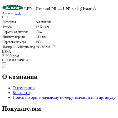
LPR · Италия
LPR — LPR s.r.l. (Италия)
Артикул:
1030
НЕТ
Материал
Алюминий
Резьба
12 X 1 (2)
Тормозная система
TRW
Диаметр поршня
25,4 мм
Торговые номера
1030
Номер EAN/Штрих-код
8032532031070
ЦЕНА
7 390
сом
НЕТ В НАЛИЧИИ
О компании
О компании
Контакты
Поиск по оригинальному номеру запчасти или артикулу
Покупателям