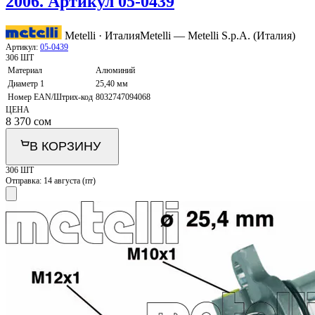
2006. Артикул 05-0439
Metelli · Италия
Metelli — Metelli S.p.A. (Италия)
Артикул:
05-0439
306 ШТ
Материал
Алюминий
Диаметр 1
25,40 мм
Номер EAN/Штрих-код
8032747094068
ЦЕНА
8 370
сом
В КОРЗИНУ
306 ШТ
Отправка:
14 августа (пт)