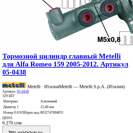
Тормозной цилиндр главный Metelli
для Alfa Romeo 159 2005-2012. Артикул
05-0438
Metelli · Италия
Metelli — Metelli S.p.A. (Италия)
Артикул:
05-0438
329 ШТ
Материал
Алюминий
Диаметр 1
25,40 мм
Номер EAN/Штрих-код
8032747094051
ЦЕНА
6 270
сом