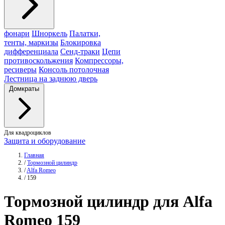
фонари
Шноркель
Палатки,
тенты, маркизы
Блокировка
дифференциала
Сенд-траки
Цепи
противоскольжения
Компрессоры,
ресиверы
Консоль потолочная
Лестница на заднюю дверь
Домкраты
Для квадроциклов
Защита и оборудование
Главная
/
Тормозной цилиндр
/
Alfa Romeo
/
159
Тормозной
цилиндр
для Alfa
Romeo 159