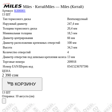
Miles · Китай
Miles — Miles (Китай)
Артикул:
K000001
13 ШТ
Тип тормозного диска
Вентилируемый
Наружный диаметр
247,4 мм
Толщина тормозного диска
20,4 мм
Минимальная толщина
18,5 мм
Диаметр центрирования
66 мм
Диаметр расположения крепежных отверстий
108 мм
Высота
34,3 мм
Количество отверстий
4
Диаметр отверстия под шпильки крепления колеса
13 мм
Торговые номера
209918
Номер EAN/Штрих-код
05415236707596
ЦЕНА
2 390
сом
В КОРЗИНУ
13 ШТ
Отправка:
10 августа (пн)