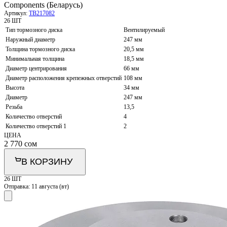
Components (Беларусь)
Артикул:
TB217082
26 ШТ
Тип тормозного диска
Вентилируемый
Наружный диаметр
247 мм
Толщина тормозного диска
20,5 мм
Минимальная толщина
18,5 мм
Диаметр центрирования
66 мм
Диаметр расположения крепежных отверстий
108 мм
Высота
34 мм
Диаметр
247 мм
Резьба
13,5
Количество отверстий
4
Количество отверстий 1
2
ЦЕНА
2 770
сом
В КОРЗИНУ
26 ШТ
Отправка:
11 августа (вт)