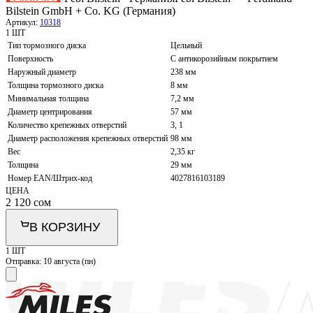
Bilstein GmbH + Co. KG (Германия)
Артикул:
10318
1 ШТ
Тип тормозного диска
Цельный
Поверхность
С антикорозийным покрытием
Наружный диаметр
238 мм
Толщина тормозного диска
8 мм
Минимальная толщина
7,2 мм
Диаметр центрирования
57 мм
Количество крепежных отверстий
3, 1
Диаметр расположения крепежных отверстий
98 мм
Вес
2,35 кг
Толщина
29 мм
Номер EAN/Штрих-код
4027816103189
ЦЕНА
2 120
сом
В КОРЗИНУ
1 ШТ
Отправка:
10 августа (пн)