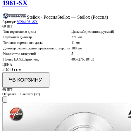
1961-SX
Stellox · Россия
Stellox — Stellox (Россия)
Артикул:
6020-1961-SX
69 ШТ
Тип тормозного диска
Цельный (невентилируемый)
Наружный диаметр
271 мм
Толщина тормозного диска
11 мм
Диаметр расположения крепежных отверстий
108 мм
Количество отверстий
5
Номер EAN/Штрих-код
4057276510463
ЦЕНА
2 650
сом
В КОРЗИНУ
69 ШТ
Отправка:
11 августа (вт)