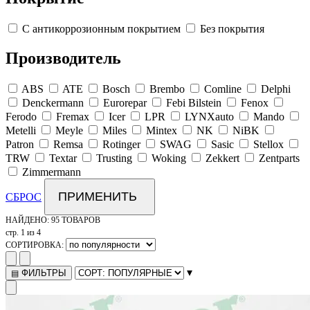
С антикоррозионным покрытием
Без покрытия
Производитель
ABS
ATE
Bosch
Brembo
Comline
Delphi
Denckermann
Eurorepar
Febi Bilstein
Fenox
Ferodo
Fremax
Icer
LPR
LYNXauto
Mando
Metelli
Meyle
Miles
Mintex
NK
NiBK
Patron
Remsa
Rotinger
SWAG
Sasic
Stellox
TRW
Textar
Trusting
Woking
Zekkert
Zentparts
Zimmermann
ПРИМЕНИТЬ
СБРОС
НАЙДЕНО:
95 ТОВАРОВ
стр. 1 из 4
СОРТИРОВКА:
▾
ФИЛЬТРЫ
▤