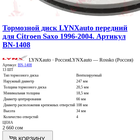
Тормозной диск LYNXauto передний
для Citroen Saxo 1996-2004. Артикул
BN-1408
LYNXauto · Россия
LYNXauto — Rossko (Россия)
Артикул:
BN-1408
13 ШТ
Тип тормозного диска
Вентилируемый
Наружный диаметр
247 мм
Толщина тормозного диска
20,5 мм
Минимальная толщина
18,5 мм
Диаметр центрирования
66 мм
Диаметр расположения крепежных отверстий
108 мм
Высота
34 мм
Количество отверстий
4
ЦЕНА
2 660
сом
В КОРЗИНУ