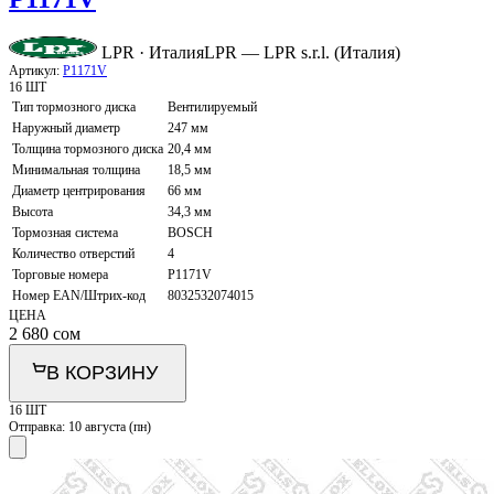
LPR · Италия
LPR — LPR s.r.l. (Италия)
Артикул:
P1171V
16 ШТ
Тип тормозного диска
Вентилируемый
Наружный диаметр
247 мм
Толщина тормозного диска
20,4 мм
Минимальная толщина
18,5 мм
Диаметр центрирования
66 мм
Высота
34,3 мм
Тормозная система
BOSCH
Количество отверстий
4
Торговые номера
P1171V
Номер EAN/Штрих-код
8032532074015
ЦЕНА
2 680
сом
В КОРЗИНУ
16 ШТ
Отправка:
10 августа (пн)