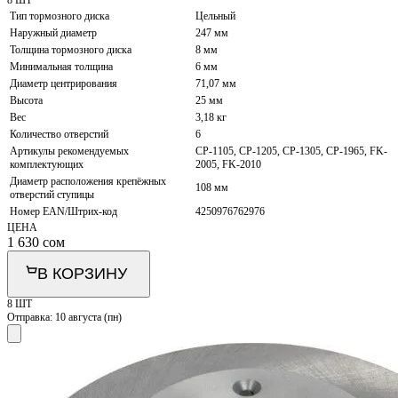
8 ШТ
Тип тормозного диска
Цельный
Наружный диаметр
247 мм
Толщина тормозного диска
8 мм
Минимальная толщина
6 мм
Диаметр центрирования
71,07 мм
Высота
25 мм
Вес
3,18 кг
Количество отверстий
6
Артикулы рекомендуемых
CP-1105, CP-1205, CP-1305, CP-1965, FK-
комплектующих
2005, FK-2010
Диаметр расположения крепёжных
108 мм
отверстий ступицы
Номер EAN/Штрих-код
4250976762976
ЦЕНА
1 630
сом
В КОРЗИНУ
8 ШТ
Отправка:
10 августа (пн)