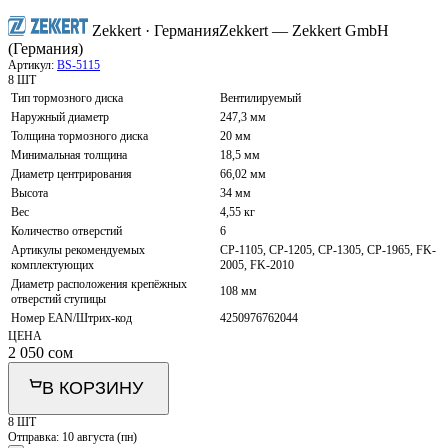
Zekkert · Германия
Zekkert — Zekkert GmbH
(Германия)
Артикул:
BS-5115
8 ШТ
Тип тормозного диска
Вентилируемый
Наружный диаметр
247,3 мм
Толщина тормозного диска
20 мм
Минимальная толщина
18,5 мм
Диаметр центрирования
66,02 мм
Высота
34 мм
Вес
4,55 кг
Количество отверстий
6
Артикулы рекомендуемых
CP-1105, CP-1205, CP-1305, CP-1965, FK-
комплектующих
2005, FK-2010
Диаметр расположения крепёжных
108 мм
отверстий ступицы
Номер EAN/Штрих-код
4250976762044
ЦЕНА
2 050
сом
В КОРЗИНУ
8 ШТ
Отправка:
10 августа (пн)