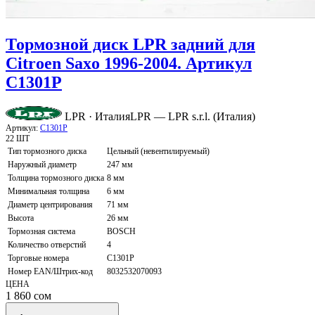
Тормозной диск LPR задний для
Citroen Saxo 1996-2004. Артикул
C1301P
LPR · Италия
LPR — LPR s.r.l. (Италия)
Артикул:
C1301P
22 ШТ
Тип тормозного диска
Цельный (невентилируемый)
Наружный диаметр
247 мм
Толщина тормозного диска
8 мм
Минимальная толщина
6 мм
Диаметр центрирования
71 мм
Высота
26 мм
Тормозная система
BOSCH
Количество отверстий
4
Торговые номера
C1301P
Номер EAN/Штрих-код
8032532070093
ЦЕНА
1 860
сом