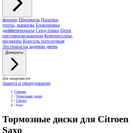
фонари
Шноркель
Палатки,
тенты, маркизы
Блокировка
дифференциала
Сенд-траки
Цепи
противоскольжения
Компрессоры,
ресиверы
Консоль потолочная
Лестница на заднюю дверь
Домкраты
Для квадроциклов
Защита и оборудование
Главная
/
Тормозные диски
/
Citroen
/
Saxo
Тормозные
диски
для Citroen
Saxo