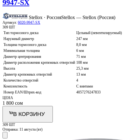
9947-SX
Stellox · Россия
Stellox — Stellox (Россия)
Артикул:
6020-9947-SX
309 ШТ
Тип тормозного диска
Цельный (невентилируемый)
Наружный диаметр
247 мм
Толщина тормозного диска
8,0 мм
Минимальная толщина
6 мм
Диаметр центрирования
71 мм
Диаметр расположения крепежных отверстий
108 мм
Высота
25,3 мм
Диаметр крепежных отверстий
13 мм
Количество отверстий
4
Комплектность
С винтами
Номер EAN/Штрих-код
4057276247833
ЦЕНА
1 800
сом
В КОРЗИНУ
309 ШТ
Отправка:
11 августа (вт)