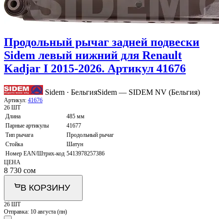
Продольный рычаг задней подвески
Sidem левый нижний для Renault
Kadjar I 2015-2026. Артикул 41676
Sidem · Бельгия
Sidem — SIDEM NV (Бельгия)
Артикул:
41676
26 ШТ
Длина
485 мм
Парные артикулы
41677
Тип рычага
Продольный рычаг
Стойка
Шатун
Номер EAN/Штрих-код
5413978257386
ЦЕНА
8 730
сом
В КОРЗИНУ
26 ШТ
Отправка:
10 августа (пн)