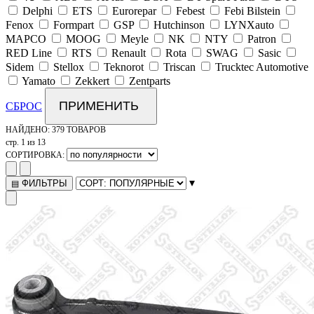
Delphi
ETS
Eurorepar
Febest
Febi Bilstein
Fenox
Formpart
GSP
Hutchinson
LYNXauto
MAPCO
MOOG
Meyle
NK
NTY
Patron
RED Line
RTS
Renault
Rota
SWAG
Sasic
Sidem
Stellox
Teknorot
Triscan
Trucktec Automotive
Yamato
Zekkert
Zentparts
ПРИМЕНИТЬ
СБРОС
НАЙДЕНО:
379 ТОВАРОВ
стр. 1 из 13
СОРТИРОВКА:
▾
ФИЛЬТРЫ
▤