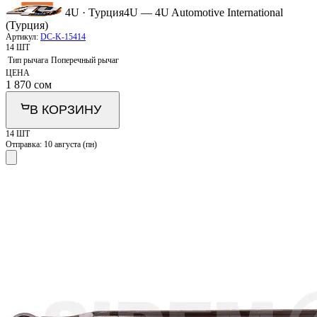
4U · Турция
4U — 4U Automotive International
(Турция)
Артикул:
DC-K-15414
14 ШТ
Тип рычага
Поперечный рычаг
ЦЕНА
1 870
сом
В КОРЗИНУ
14 ШТ
Отправка:
10 августа (пн)