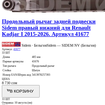
Продольный рычаг задней подвески
Sidem правый нижний для Renault
Kadjar I 2015-2026. Артикул 41677
Sidem · Бельгия
Sidem — SIDEM NV (Бельгия)
Артикул:
41677
33 ШТ
Длина
485 мм
Парные артикулы
41676
Тип рычага
Продольный рычаг
Стойка
Шатун
Номер EAN/Штрих-код
5413978257393
ЦЕНА
8 730
сом
В КОРЗИНУ
33 ШТ
Отправка:
10 августа (пн)