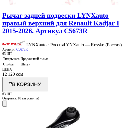
Рычаг задней подвески LYNXauto
правый верхний для Renault Kadjar I
2015-2026. Артикул C5673R
LYNXauto · Россия
LYNXauto — Rossko (Россия)
Артикул:
C5673R
63 ШТ
Тип рычага
Продольный рычаг
Стойка
Шатун
ЦЕНА
12 120
сом
В КОРЗИНУ
63 ШТ
Отправка:
10 августа (пн)