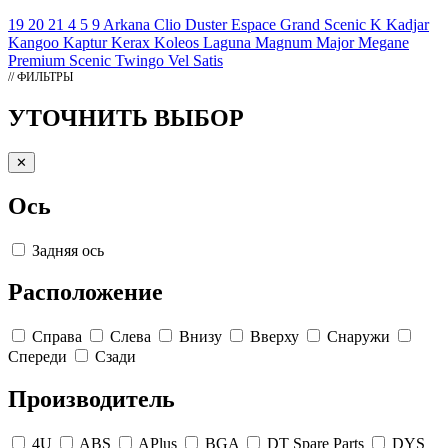
19
20
21
4
5
9
Arkana
Clio
Duster
Espace
Grand Scenic
K
Kadjar
Kangoo
Kaptur
Kerax
Koleos
Laguna
Magnum
Major
Megane
Premium
Scenic
Twingo
Vel Satis
// ФИЛЬТРЫ
УТОЧНИТЬ ВЫБОР
✕
Ось
Задняя ось
Расположение
Справа
Слева
Внизу
Вверху
Снаружи
Спереди
Сзади
Производитель
4U
ABS
APlus
BGA
DT Spare Parts
DYS