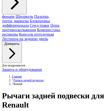
фонари
Шноркель
Палатки,
тенты, маркизы
Блокировка
дифференциала
Сенд-траки
Цепи
противоскольжения
Компрессоры,
ресиверы
Консоль потолочная
Лестница на заднюю дверь
Домкраты
Для квадроциклов
Защита и оборудование
Главная
/
Рычаги задней подвески
/
Renault
Рычаги
задней подвески для
Renault