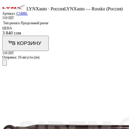
LYNXauto · Россия
LYNXauto — Rossko (Россия)
Артикул:
C5488L
110 ШТ
Тип рычага
Продольный рычаг
ЦЕНА
3 840
сом
В КОРЗИНУ
110 ШТ
Отправка:
10 августа (пн)