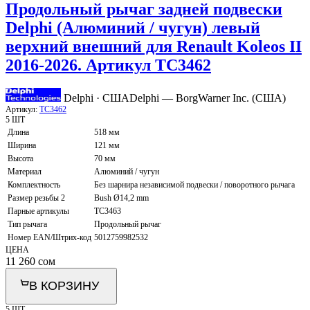
Продольный рычаг задней подвески
Delphi (Алюминий / чугун) левый
верхний внешний для Renault Koleos II
2016-2026. Артикул TC3462
Delphi · США
Delphi — BorgWarner Inc. (США)
Артикул:
TC3462
5 ШТ
Длина
518 мм
Ширина
121 мм
Высота
70 мм
Материал
Алюминий / чугун
Комплектность
Без шарнира независимой подвески / поворотного рычага
Размер резьбы 2
Bush Ø14,2 mm
Парные артикулы
TC3463
Тип рычага
Продольный рычаг
Номер EAN/Штрих-код
5012759982532
ЦЕНА
11 260
сом
В КОРЗИНУ
5 ШТ