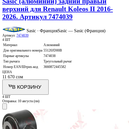
Sasic (алюминий) задний правый
верхний для Renault Koleos II 2016-
2026. Артикул 7474039
Sasic · Франция
Sasic — Sasic (Франция)
Артикул:
7474039
4 ШТ
Материал
Алюминий
Для оригинального номера
55120JD00B
Парные артикулы
7474038
Тип рычага
Треугольный рычаг
Номер EAN/Штрих-код
3660872445582
ЦЕНА
11 670
сом
В КОРЗИНУ
4 ШТ
Отправка:
10 августа (пн)