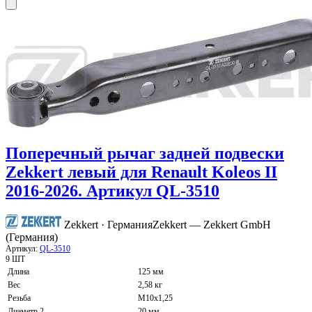
Поперечный рычаг задней подвески
Zekkert левый для Renault Koleos II
2016-2026. Артикул QL-3510
Zekkert · Германия
Zekkert — Zekkert GmbH
(Германия)
Артикул:
QL-3510
9 ШТ
Длина
125 мм
Вес
2,58 кг
Резьба
M10x1,25
Диаметр 2
20 мм