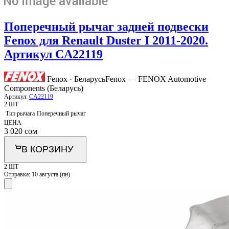
Поперечный рычаг задней подвески
Fenox для Renault Duster I 2011-2020.
Артикул CA22119
Fenox · Беларусь
Fenox — FENOX Automotive
Components (Беларусь)
Артикул:
CA22119
2 ШТ
Тип рычага
Поперечный рычаг
ЦЕНА
3 020
сом
В КОРЗИНУ
2 ШТ
Отправка:
10 августа (пн)