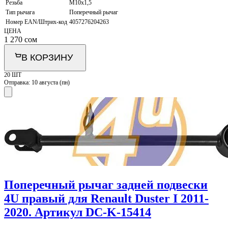
Резьба
M10x1,5
Тип рычага
Поперечный рычаг
Номер EAN/Штрих-код
4057276204263
ЦЕНА
1 270
сом
В КОРЗИНУ
20 ШТ
Отправка:
10 августа (пн)
Поперечный рычаг задней подвески
4U правый для Renault Duster I 2011-
2020. Артикул DC-K-15414