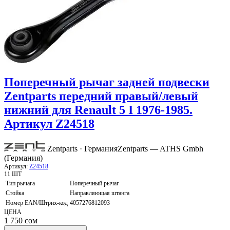
Поперечный рычаг задней подвески
Zentparts передний правый/левый
нижний для Renault 5 I 1976-1985.
Артикул Z24518
Zentparts · Германия
Zentparts — ATHS Gmbh
(Германия)
Артикул:
Z24518
11 ШТ
Тип рычага
Поперечный рычаг
Стойка
Направляющая штанга
Номер EAN/Штрих-код
4057276812093
ЦЕНА
1 750
сом