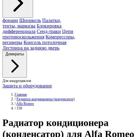
фонари
Шноркель
Палатки,
тенты, маркизы
Блокировка
дифференциала
Сенд-траки
Цепи
противоскольжения
Компрессоры,
ресиверы
Консоль потолочная
Лестница на заднюю дверь
Домкраты
Для квадроциклов
Защита и оборудование
Главная
/
Радиатор кондиционера (конденсатор)
/
Alfa Romeo
/
159
Радиатор
кондиционера
(конденсатор) для Alfa Romeo