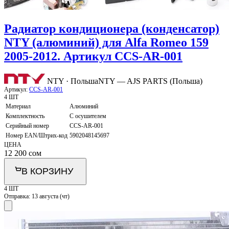
Радиатор кондиционера (конденсатор)
NTY (алюминий) для Alfa Romeo 159
2005-2012. Артикул CCS-AR-001
NTY · Польша
NTY — AJS PARTS (Польша)
Артикул:
CCS-AR-001
4 ШТ
Материал
Алюминий
Комплектность
С осушителем
Серийный номер
CCS-AR-001
Номер EAN/Штрих-код
5902048145697
ЦЕНА
12 200
сом
В КОРЗИНУ
4 ШТ
Отправка:
13 августа (чт)