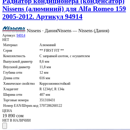
Радиатор кондиционера (конденсатор)
Nissens (алюминий) для Alfa Romeo 159
2005-2012. Артикул 94914
Nissens · Дания
Nissens — Nissens (Дания)
Артикул:
94914
НЕТ
Материал
Алюминий
Серия
** FIRST FIT **
Комплектность
С заправкой азотом, с осушителем
Выпускной диаметр
8,6 мм
Впускной диаметр
11,8 мм
Глубина сети
12 мм
Длина сети
616 мм
Химическое свойство
Коррозионностойкий
Хладагент
R 1234yf, R 134a
Ширина сети
407 мм
Торговые номера
351318431
Номер EAN/Штрих-код
5707286260122
ЦЕНА
19 890
сом
НЕТ В НАЛИЧИИ