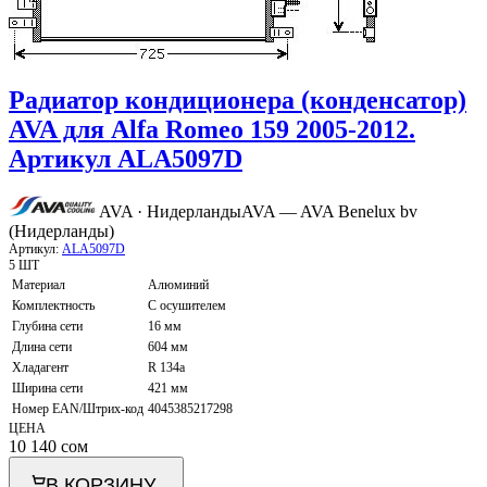
Радиатор кондиционера (конденсатор)
AVA для Alfa Romeo 159 2005-2012.
Артикул ALA5097D
AVA · Нидерланды
AVA — AVA Benelux bv
(Нидерланды)
Артикул:
ALA5097D
5 ШТ
Материал
Алюминий
Комплектность
С осушителем
Глубина сети
16 мм
Длина сети
604 мм
Хладагент
R 134a
Ширина сети
421 мм
Номер EAN/Штрих-код
4045385217298
ЦЕНА
10 140
сом
В КОРЗИНУ