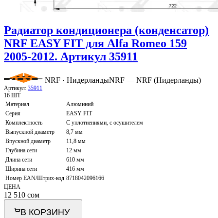
Радиатор кондиционера (конденсатор)
NRF EASY FIT для Alfa Romeo 159
2005-2012. Артикул 35911
NRF · Нидерланды
NRF — NRF (Нидерланды)
Артикул:
35911
16 ШТ
Материал
Алюминий
Серия
EASY FIT
Комплектность
С уплотнениями, с осушителем
Выпускной диаметр
8,7 мм
Впускной диаметр
11,8 мм
Глубина сети
12 мм
Длина сети
610 мм
Ширина сети
416 мм
Номер EAN/Штрих-код
8718042096166
ЦЕНА
12 510
сом
В КОРЗИНУ