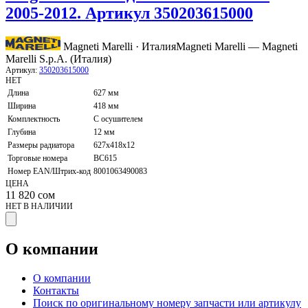
2005-2012. Артикул 350203615000
Magneti Marelli · Италия
Magneti Marelli — Magneti
Marelli S.p.A. (Италия)
Артикул:
350203615000
НЕТ
Длина
627 мм
Ширина
418 мм
Комплектность
С осушителем
Глубина
12 мм
Размеры радиатора
627x418x12
Торговые номера
BC615
Номер EAN/Штрих-код
8001063490083
ЦЕНА
11 820
сом
НЕТ В НАЛИЧИИ
О компании
О компании
Контакты
Поиск по оригинальному номеру запчасти или артикулу