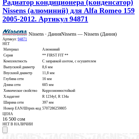
Радиатор кондиционера (конденсатор)
Nissens (алюминий) для Alfa Romeo 159
2005-2012. Артикул 94871
Nissens · Дания
Nissens — Nissens (Дания)
Артикул:
94871
НЕТ
Материал
Алюминий
Серия
** FIRST FIT **
Комплектность
С заправкой азотом, с осушителем
Выпускной диаметр
8,6 мм
Впускной диаметр
11,8 мм
Глубина сети
16 мм
Длина сети
605 мм
Химическое свойство
Коррозионностойкий
Хладагент
R 1234yf, R 134a
Ширина сети
397 мм
Номер EAN/Штрих-код
5707286259805
ЦЕНА
16 500
сом
НЕТ В НАЛИЧИИ