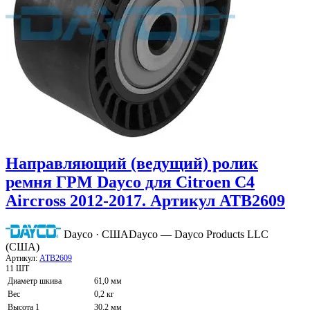
Направляющий (ведущий) ролик
ремня ГРМ Dayco для Citroen C4
Aircross 2012-2017. Артикул ATB2609
Dayco · США
Dayco — Dayco Products LLC
(США)
Артикул:
ATB2609
11 ШТ
Диаметр шкива
61,0 мм
Вес
0,2 кг
Высота 1
30,2 мм