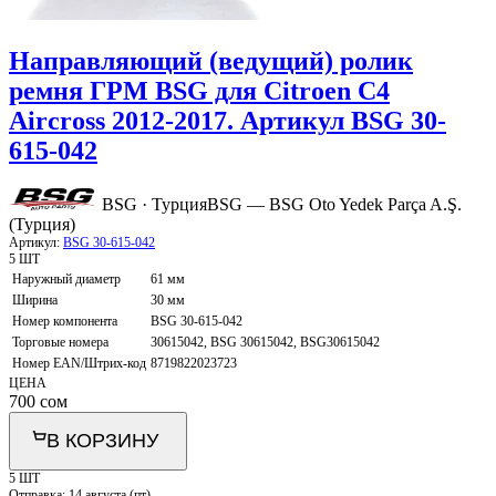
Направляющий (ведущий) ролик
ремня ГРМ BSG для Citroen C4
Aircross 2012-2017. Артикул BSG 30-
615-042
BSG · Турция
BSG — BSG Oto Yedek Parça A.Ş.
(Турция)
Артикул:
BSG 30-615-042
5 ШТ
Наружный диаметр
61 мм
Ширина
30 мм
Номер компонента
BSG 30-615-042
Торговые номера
30615042, BSG 30615042, BSG30615042
Номер EAN/Штрих-код
8719822023723
ЦЕНА
700
сом
В КОРЗИНУ
5 ШТ
Отправка:
14 августа (пт)