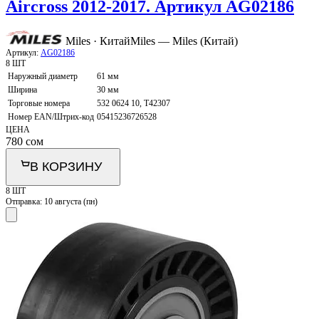
Aircross 2012-2017. Артикул AG02186
Miles · Китай
Miles — Miles (Китай)
Артикул:
AG02186
8 ШТ
Наружный диаметр
61 мм
Ширина
30 мм
Торговые номера
532 0624 10, T42307
Номер EAN/Штрих-код
05415236726528
ЦЕНА
780
сом
В КОРЗИНУ
8 ШТ
Отправка:
10 августа (пн)