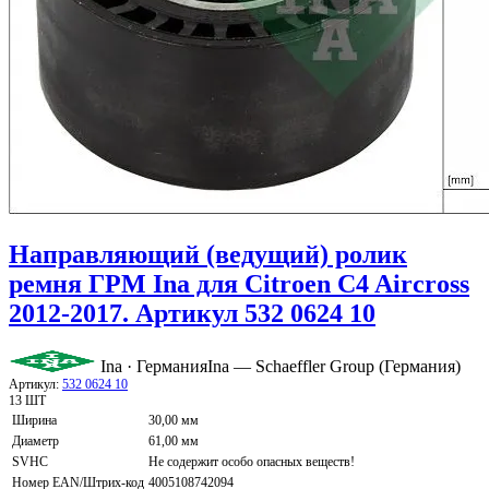
Направляющий (ведущий) ролик
ремня ГРМ Ina для Citroen C4 Aircross
2012-2017. Артикул 532 0624 10
Ina · Германия
Ina — Schaeffler Group (Германия)
Артикул:
532 0624 10
13 ШТ
Ширина
30,00 мм
Диаметр
61,00 мм
SVHC
Не содержит особо опасных веществ!
Номер EAN/Штрих-код
4005108742094