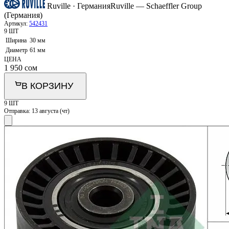
Ruville · Германия
Ruville — Schaeffler Group
(Германия)
Артикул:
542431
9 ШТ
Ширина
30 мм
Диаметр
61 мм
ЦЕНА
1 950
сом
В КОРЗИНУ
9 ШТ
Отправка:
13 августа (чт)