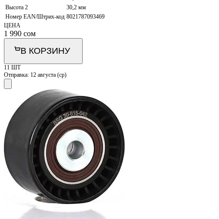
Высота 2
30,2 мм
Номер EAN/Штрих-код
8021787093469
ЦЕНА
1 990
сом
В КОРЗИНУ
11 ШТ
Отправка:
12 августа (ср)