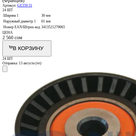
(Франция)
Артикул:
GE359.31
24 ШТ
Ширина 1
30 мм
Наружный диаметр 1
61 мм
Номер EAN/Штрих-код
3413521279065
ЦЕНА
2 560
сом
В КОРЗИНУ
24 ШТ
Отправка:
13 августа (чт)