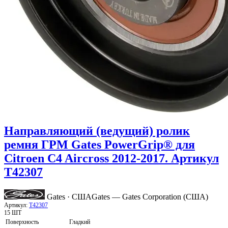
Направляющий (ведущий) ролик
ремня ГРМ Gates PowerGrip® для
Citroen C4 Aircross 2012-2017. Артикул
T42307
Gates · США
Gates — Gates Corporation (США)
Артикул:
T42307
15 ШТ
Поверхность
Гладкий