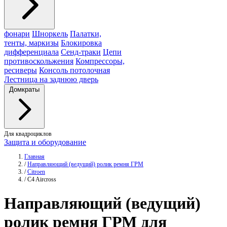
фонари
Шноркель
Палатки,
тенты, маркизы
Блокировка
дифференциала
Сенд-траки
Цепи
противоскольжения
Компрессоры,
ресиверы
Консоль потолочная
Лестница на заднюю дверь
Домкраты
Для квадроциклов
Защита и оборудование
Главная
/
Направляющий (ведущий) ролик ремня ГРМ
/
Citroen
/
C4 Aircross
Направляющий (ведущий)
ролик
ремня ГРМ для