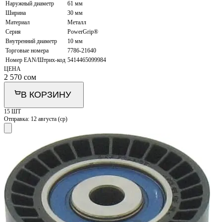
Наружный диаметр
61 мм
Ширина
30 мм
Материал
Металл
Серия
PowerGrip®
Внутренний диаметр
10 мм
Торговые номера
7786-21640
Номер EAN/Штрих-код
5414465099984
ЦЕНА
2 570
сом
В КОРЗИНУ
15 ШТ
Отправка:
12 августа (ср)