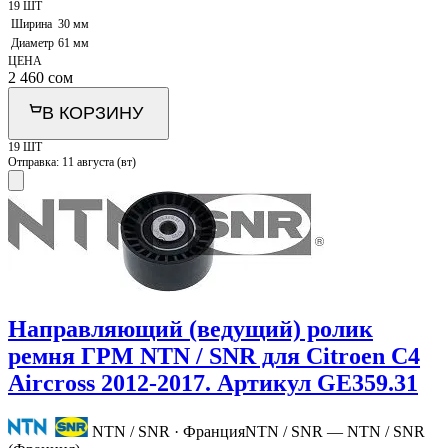
19 ШТ
Ширина
30 мм
Диаметр
61 мм
ЦЕНА
2 460
сом
В КОРЗИНУ
19 ШТ
Отправка:
11 августа (вт)
Направляющий (ведущий) ролик
ремня ГРМ NTN / SNR для Citroen C4
Aircross 2012-2017. Артикул GE359.31
NTN / SNR · Франция
NTN / SNR — NTN / SNR