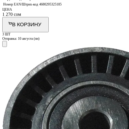
Номер EAN/Штрих-код
4680295325185
ЦЕНА
1 270
сом
В КОРЗИНУ
3 ШТ
Отправка:
10 августа (пн)