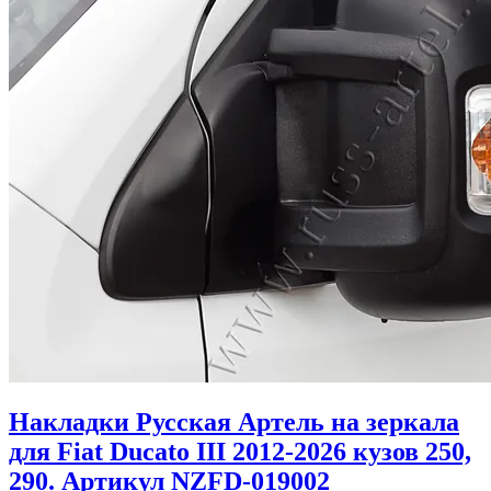
Накладки Русская Артель на зеркала
для Fiat Ducato III 2012-2026 кузов 250,
290. Артикул NZFD-019002