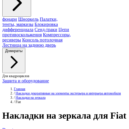
фонари
Шноркель
Палатки,
тенты, маркизы
Блокировка
дифференциала
Сенд-траки
Цепи
противоскольжения
Компрессоры,
ресиверы
Консоль потолочная
Лестница на заднюю дверь
Домкраты
Для квадроциклов
Защита и оборудование
Главная
/
Накладки декоративные на элементы экстерьера и интерьера автомобиля
/
Накладки на зеркала
/
Fiat
Накладки
на зеркала для Fiat