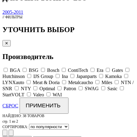
2005-2011
// ФИЛЬТРЫ
УТОЧНИТЬ ВЫБОР
✕
Производитель
BGA
BSG
Bosch
ContiTech
Era
Gates
Hutchinson
IJS Group
Ina
Japanparts
Kamoka
LYNXauto
Meat & Doria
Metalcaucho
Miles
NTN /
SNR
NTY
Optimal
Patron
SWAG
Sasic
StartVOLT
Valeo
WAI
ПРИМЕНИТЬ
СБРОС
НАЙДЕНО:
38 ТОВАРОВ
стр. 1 из 2
СОРТИРОВКА: