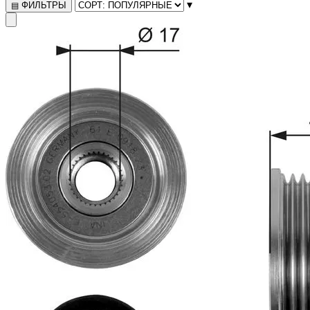
▾
ФИЛЬТРЫ
▤