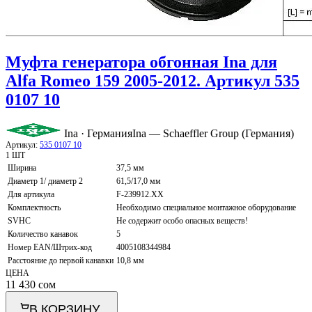
Муфта генератора обгонная Ina для
Alfa Romeo 159 2005-2012. Артикул 535
0107 10
Ina · Германия
Ina — Schaeffler Group (Германия)
Артикул:
535 0107 10
1 ШТ
Ширина
37,5 мм
Диаметр 1/ диаметр 2
61,5/17,0 мм
Для артикула
F-239912.XX
Комплектность
Необходимо специальное монтажное оборудование
SVHC
Не содержит особо опасных веществ!
Количество канавок
5
Номер EAN/Штрих-код
4005108344984
Расстояние до первой канавки
10,8 мм
ЦЕНА
11 430
сом
В КОРЗИНУ