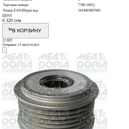
Торговые номера
7789-10052
Номер EAN/Штрих-код
5414465897603
ЦЕНА
6 320
сом
В КОРЗИНУ
22 ШТ
Отправка:
11 августа (вт)