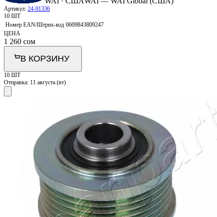
WAI · США
WAI — WAI Global (США)
Артикул:
24-91336
10 ШТ
Номер EAN/Штрих-код
0609843809247
ЦЕНА
1 260
сом
В КОРЗИНУ
10 ШТ
Отправка:
11 августа (вт)