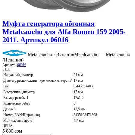
Муфта генератора обгонная
Metalcaucho для Alfa Romeo 159 2005-
2011. Артикул 06016
Metalcaucho · Испания
Metalcaucho — Metalcaucho
(Испания)
Артикул:
06016
5 ШТ
Наружный диаметр
54 мм
Диаметр расположения крепежных отверстий
17 мм
Вес
0,44 кг, 440 г
Внутренний диаметр
17 мм
Размер резьбы 1
17x1,5
Количество ребер
6
Длина 3
15,5 мм
Номер EAN/Штрих-код
8435108471308
Монтажная высота
4,7 мм
ЦЕНА
5 880
сом