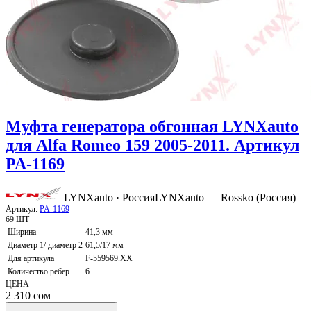
Муфта генератора обгонная LYNXauto
для Alfa Romeo 159 2005-2011. Артикул
PA-1169
LYNXauto · Россия
LYNXauto — Rossko (Россия)
Артикул:
PA-1169
69 ШТ
Ширина
41,3 мм
Диаметр 1/ диаметр 2
61,5/17 мм
Для артикула
F-559569.XX
Количество ребер
6
ЦЕНА
2 310
сом