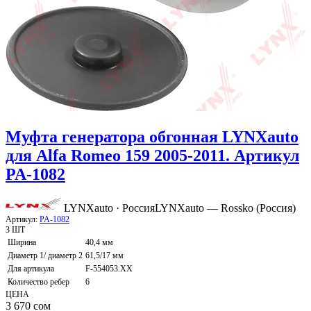
Муфта генератора обгонная LYNXauto
для Alfa Romeo 159 2005-2011. Артикул
PA-1082
LYNXauto · Россия
LYNXauto — Rossko (Россия)
Артикул:
PA-1082
3 ШТ
Ширина
40,4 мм
Диаметр 1/ диаметр 2
61,5/17 мм
Для артикула
F-554053.XX
Количество ребер
6
ЦЕНА
3 670
сом