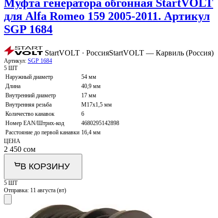
Муфта генератора обгонная StartVOLT
для Alfa Romeo 159 2005-2011. Артикул
SGP 1684
StartVOLT · Россия
StartVOLT — Карвиль (Россия)
Артикул:
SGP 1684
5 ШТ
Наружный диаметр
54 мм
Длина
40,9 мм
Внутренний диаметр
17 мм
Внутренняя резьба
M17x1,5 мм
Количество канавок
6
Номер EAN/Штрих-код
4680295142898
Расстояние до первой канавки
16,4 мм
ЦЕНА
2 450
сом
В КОРЗИНУ
5 ШТ
Отправка:
11 августа (вт)