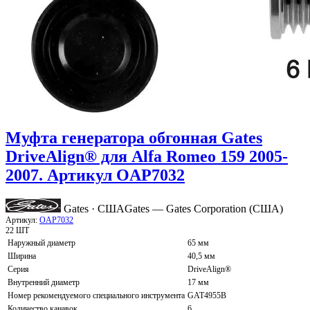
Муфта генератора обгонная Gates
DriveAlign® для Alfa Romeo 159 2005-
2007. Артикул OAP7032
Gates · США
Gates — Gates Corporation (США)
Артикул:
OAP7032
22 ШТ
Наружный диаметр
65 мм
Ширина
40,5 мм
Серия
DriveAlign®
Внутренний диаметр
17 мм
Номер рекомендуемого специального инструмента
GAT4955B
Количество канавок
6