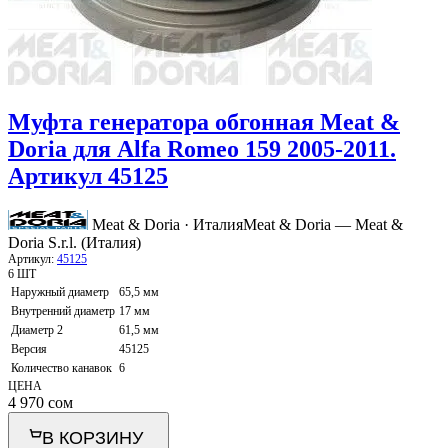
Муфта генератора обгонная Meat &
Doria для Alfa Romeo 159 2005-2011.
Артикул 45125
Meat & Doria · Италия
Meat & Doria — Meat &
Doria S.r.l. (Италия)
Артикул:
45125
6 ШТ
Наружный диаметр
65,5 мм
Внутренний диаметр
17 мм
Диаметр 2
61,5 мм
Версия
45125
Количество канавок
6
ЦЕНА
4 970
сом
В КОРЗИНУ