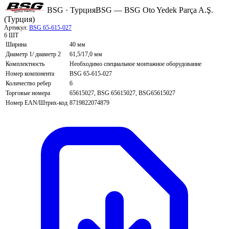
BSG · Турция
BSG — BSG Oto Yedek Parça A.Ş.
(Турция)
Артикул:
BSG 65-615-027
6 ШТ
Ширина
40 мм
Диаметр 1/ диаметр 2
61,5/17,0 мм
Комплектность
Необходимо специальное монтажное оборудование
Номер компонента
BSG 65-615-027
Количество ребер
6
Торговые номера
65615027, BSG 65615027, BSG65615027
Номер EAN/Штрих-код
8719822074879