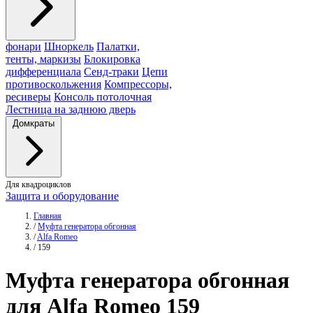
фонари
Шноркель
Палатки,
тенты, маркизы
Блокировка
дифференциала
Сенд-траки
Цепи
противоскольжения
Компрессоры,
ресиверы
Консоль потолочная
Лестница на заднюю дверь
Домкраты
Для квадроциклов
Защита и оборудование
Главная
/
Муфта генератора обгонная
/
Alfa Romeo
/
159
Муфта
генератора обгонная
для Alfa Romeo 159