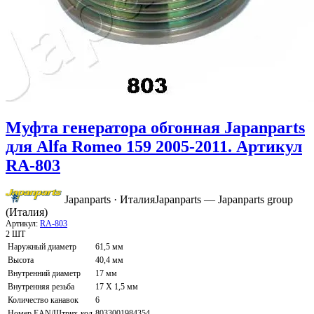
Муфта генератора обгонная Japanparts
для Alfa Romeo 159 2005-2011. Артикул
RA-803
Japanparts · Италия
Japanparts — Japanparts group
(Италия)
Артикул:
RA-803
2 ШТ
Наружный диаметр
61,5 мм
Высота
40,4 мм
Внутренний диаметр
17 мм
Внутренняя резьба
17 X 1,5 мм
Количество канавок
6
Номер EAN/Штрих-код
8033001984354