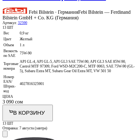
Febi Bilstein · Германия
Febi Bilstein — Ferdinand
Bilstein GmbH + Co. KG (Германия)
Артикул:
32590
13 ШТ
Вес
0,9 кг
Цвет
Желтый
Объем
1 л
Вязкость
75W-90
по SAE
API GL-4, API GL-5, API GL3 SAE 75W-90, API GL3 SAE 85W-90,
Торговые
Castrol MTF 97309, Ford WSD-M2C200-C, MTF 0063, SAE 75W-90 (GL-
номера
5), Subaru Extra MT, Subaru Gear Oil Extra MT, VW 501 50
Номер
EAN/
4027816325901
Штрих-
код
ЦЕНА
3 090
сом
В КОРЗИНУ
13 ШТ
Отправка:
7 августа (завтра)