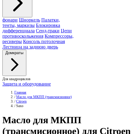
фонари
Шноркель
Палатки,
тенты, маркизы
Блокировка
дифференциала
Сенд-траки
Цепи
противоскольжения
Компрессоры,
ресиверы
Консоль потолочная
Лестница на заднюю дверь
Домкраты
Для квадроциклов
Защита и оборудование
Главная
/
Масло для MКПП (трансмисионное)
/
Citroen
/
Saxo
Масло
для MКПП
(трансмисионное) для Citroen