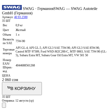
SWAG · Германия
SWAG — SWAG Autoteile
GmbH (Германия)
Артикул:
40 93 2590
35 ШТ
Вес
0,9 кг
Цвет
Желтый
Объем
1 л
Вязкость
75W-90
по SAE
API GL-4, API GL-5, API GL3 SAE 75W-90, API GL3 SAE 85W-90,
Торговые
Castrol MTF 97309, Ford WSD-M2C200-C, MTF 0063, SAE 75W-90 (GL-
номера
5), Subaru Extra MT, Subaru Gear Oil Extra MT, VW 501 50
Номер
EAN/
4044688561268
Штрих-
код
ЦЕНА
2 060
сом
В КОРЗИНУ
35 ШТ
Отправка:
12 августа (ср)