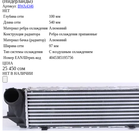
(Нидерланды)
Артикул:
BWA4346
НЕТ
Глубина сети
100 мм
Длина сети
540 мм
Материал ребра охлаждения
Алюминий
Конструкция радиатора
Ребра охлаждения припаянные
Материал бачка (радиатор)
Алюминий
Ширина сети
97 мм
Тип системы охлаждения
С воздушным охлаждением
Номер EAN/Штрих-код
4045385195756
ЦЕНА
25 450
сом
НЕТ В НАЛИЧИИ