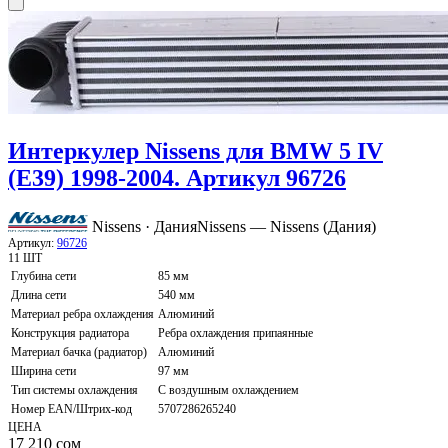
Интеркулер Nissens для BMW 5 IV
(E39) 1998-2004. Артикул 96726
Nissens · Дания
Nissens — Nissens (Дания)
Артикул:
96726
11 ШТ
Глубина сети
85 мм
Длина сети
540 мм
Материал ребра охлаждения
Алюминий
Конструкция радиатора
Ребра охлаждения припаянные
Материал бачка (радиатор)
Алюминий
Ширина сети
97 мм
Тип системы охлаждения
С воздушным охлаждением
Номер EAN/Штрих-код
5707286265240
ЦЕНА
17 210
сом