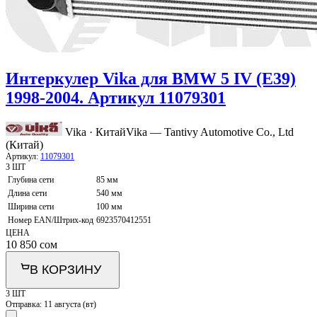
Интеркулер Vika для BMW 5 IV (E39)
1998-2004. Артикул 11079301
Vika · Китай
Vika — Tantivy Automotive Co., Ltd
(Китай)
Артикул:
11079301
3 ШТ
Глубина сети
85 мм
Длина сети
540 мм
Ширина сети
100 мм
Номер EAN/Штрих-код
6923570412551
ЦЕНА
10 850
сом
В КОРЗИНУ
3 ШТ
Отправка:
11 августа (вт)