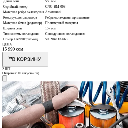
Длина сети
550 мм
Серийный номер
CNG-BM-008
Материал ребра охлаждения
Алюминий
Конструкция радиатора
Ребра охлаждения припаянные
Материал бачка (радиатор)
Полимерный материал
Ширина сети
157 мм
Тип системы охлаждения
С воздушным охлаждением
Номер EAN/Штрих-код
5902048399663
ЦЕНА
15 990
сом
В КОРЗИНУ
2 ШТ
Отправка:
10 августа (пн)