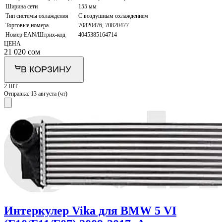
Ширина сети
155 мм
Тип системы охлаждения
С воздушным охлаждением
Торговые номера
70820476, 70820477
Номер EAN/Штрих-код
4045385164714
ЦЕНА
21 020
сом
В КОРЗИНУ
2 ШТ
Отправка:
13 августа (чт)
Интеркулер Vika для BMW 5 VI