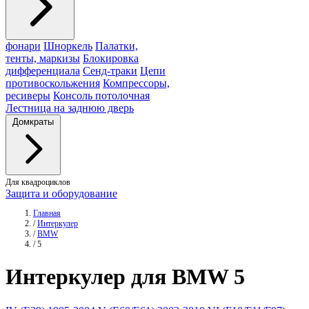
фонари
Шноркель
Палатки,
тенты, маркизы
Блокировка
дифференциала
Сенд-траки
Цепи
противоскольжения
Компрессоры,
ресиверы
Консоль потолочная
Лестница на заднюю дверь
Домкраты
Для квадроциклов
Защита и оборудование
Главная
/
Интеркулер
/
BMW
/
5
Интеркулер
для BMW 5