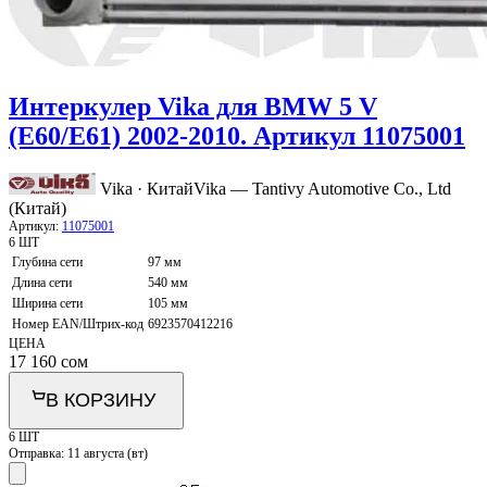
Интеркулер Vika для BMW 5 V
(E60/E61) 2002-2010. Артикул 11075001
Vika · Китай
Vika — Tantivy Automotive Co., Ltd
(Китай)
Артикул:
11075001
6 ШТ
Глубина сети
97 мм
Длина сети
540 мм
Ширина сети
105 мм
Номер EAN/Штрих-код
6923570412216
ЦЕНА
17 160
сом
В КОРЗИНУ
6 ШТ
Отправка:
11 августа (вт)