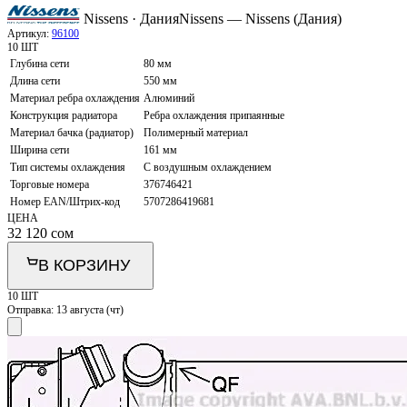
Nissens · Дания
Nissens — Nissens (Дания)
Артикул:
96100
10 ШТ
Глубина сети
80 мм
Длина сети
550 мм
Материал ребра охлаждения
Алюминий
Конструкция радиатора
Ребра охлаждения припаянные
Материал бачка (радиатор)
Полимерный материал
Ширина сети
161 мм
Тип системы охлаждения
С воздушным охлаждением
Торговые номера
376746421
Номер EAN/Штрих-код
5707286419681
ЦЕНА
32 120
сом
В КОРЗИНУ
10 ШТ
Отправка:
13 августа (чт)