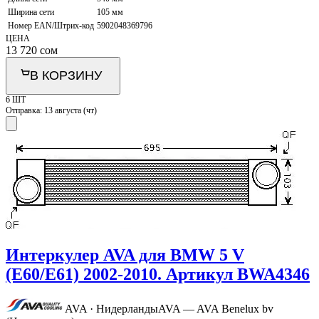
Ширина сети
105 мм
Номер EAN/Штрих-код
5902048369796
ЦЕНА
13 720
сом
В КОРЗИНУ
6 ШТ
Отправка:
13 августа (чт)
Интеркулер AVA для BMW 5 V
(E60/E61) 2002-2010. Артикул BWA4346
AVA · Нидерланды
AVA — AVA Benelux bv