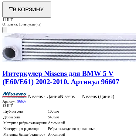
В КОРЗИНУ
11 ШТ
Отправка:
13 августа (чт)
Интеркулер Nissens для BMW 5 V
(E60/E61) 2002-2010. Артикул 96607
Nissens · Дания
Nissens — Nissens (Дания)
Артикул:
96607
13 ШТ
Глубина сети
100 мм
Длина сети
540 мм
Материал ребра охлаждения
Алюминий
Конструкция радиатора
Ребра охлаждения припаянные
Материал бачка (радиатор)
Алюминий