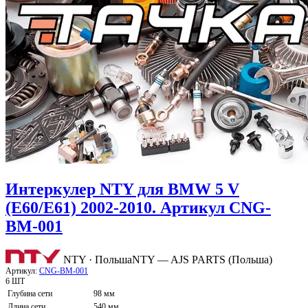
Интеркулер NTY для BMW 5 V
(E60/E61) 2002-2010. Артикул CNG-
BM-001
NTY · Польша
NTY — AJS PARTS (Польша)
Артикул:
CNG-BM-001
6 ШТ
Глубина сети
98 мм
Длина сети
540 мм