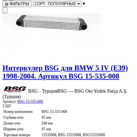
▾
ФИЛЬТРЫ
▤
Интеркулер BSG для BMW 5 IV (E39)
1998-2004. Артикул BSG 15-535-008
BSG · Турция
BSG — BSG Oto Yedek Parça A.Ş.
(Турция)
Артикул:
BSG 15-535-008
2 ШТ
Номер компонента
BSG 15-535-008
Глубина сети
85 мм
Длина сети
540 мм
Ширина сети
97 мм
Торговые номера
15535008, BSG 15535008, BSG15535008