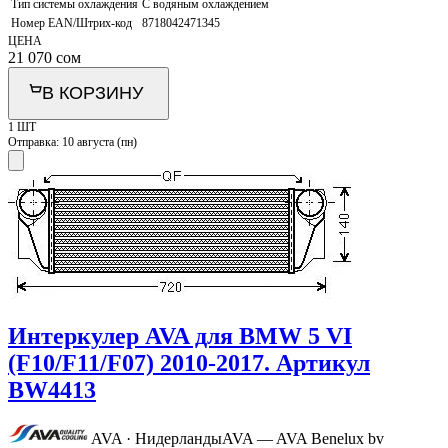
Тип системы охлаждения
С водяным охлаждением
Номер EAN/Штрих-код
8718042471345
ЦЕНА
21 070
сом
В КОРЗИНУ
1 ШТ
Отправка:
10 августа (пн)
Интеркулер AVA для BMW 5 VI
(F10/F11/F07) 2010-2017. Артикул
BW4413
AVA · Нидерланды
AVA — AVA Benelux bv