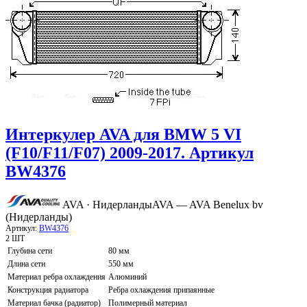
Интеркулер AVA для BMW 5 VI
(F10/F11/F07) 2009-2017. Артикул
BW4376
AVA · Нидерланды
AVA — AVA Benelux bv
(Нидерланды)
Артикул:
BW4376
2 ШТ
Глубина сети
80 мм
Длина сети
550 мм
Материал ребра охлаждения
Алюминий
Конструкция радиатора
Ребра охлаждения припаянные
Материал бачка (радиатор)
Полимерный материал