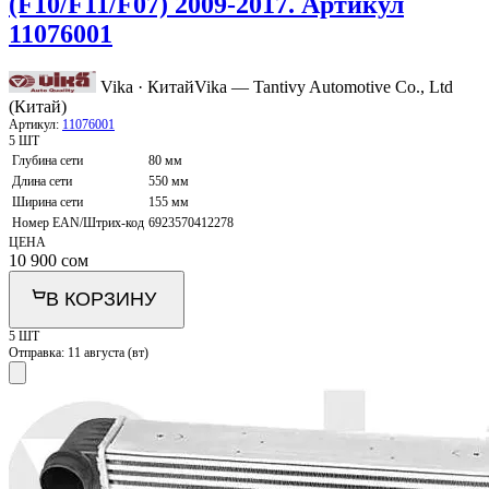
(F10/F11/F07) 2009-2017. Артикул
11076001
Vika · Китай
Vika — Tantivy Automotive Co., Ltd
(Китай)
Артикул:
11076001
5 ШТ
Глубина сети
80 мм
Длина сети
550 мм
Ширина сети
155 мм
Номер EAN/Штрих-код
6923570412278
ЦЕНА
10 900
сом
В КОРЗИНУ
5 ШТ
Отправка:
11 августа (вт)