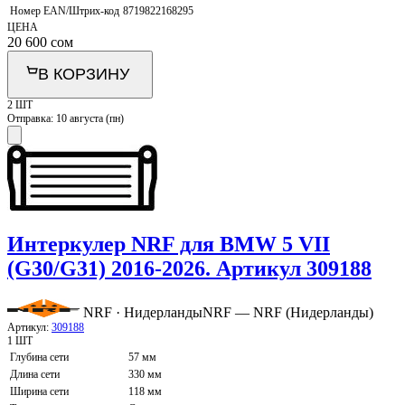
Номер EAN/Штрих-код
8719822168295
ЦЕНА
20 600
сом
В КОРЗИНУ
2 ШТ
Отправка:
10 августа (пн)
Интеркулер NRF для BMW 5 VII
(G30/G31) 2016-2026. Артикул 309188
NRF · Нидерланды
NRF — NRF (Нидерланды)
Артикул:
309188
1 ШТ
Глубина сети
57 мм
Длина сети
330 мм
Ширина сети
118 мм