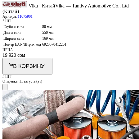
Vika · Китай
Vika — Tantivy Automotive Co., Ltd
(Китай)
Артикул:
11075901
5 ШТ
Глубина сети
80 мм
Длина сети
550 мм
Ширина сети
169 мм
Номер EAN/Штрих-код
6923570412261
ЦЕНА
19 920
сом
В КОРЗИНУ
5 ШТ
Отправка:
11 августа (вт)