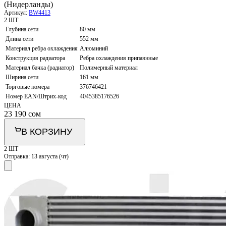
(Нидерланды)
Артикул:
BW4413
2 ШТ
Глубина сети
80 мм
Длина сети
552 мм
Материал ребра охлаждения
Алюминий
Конструкция радиатора
Ребра охлаждения припаянные
Материал бачка (радиатор)
Полимерный материал
Ширина сети
161 мм
Торговые номера
376746421
Номер EAN/Штрих-код
4045385176526
ЦЕНА
23 190
сом
В КОРЗИНУ
2 ШТ
Отправка:
13 августа (чт)