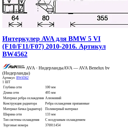
Интеркулер AVA для BMW 5 VI
(F10/F11/F07) 2010-2016. Артикул
BW4562
AVA · Нидерланды
AVA — AVA Benelux bv
(Нидерланды)
Артикул:
BW4562
1 ШТ
Глубина сети
100 мм
Длина сети
495 мм
Материал ребра охлаждения
Алюминий
Конструкция радиатора
Ребра охлаждения припаянные
Материал бачка (радиатор)
Полимерный материал
Ширина сети
133 мм
Тип системы охлаждения
С воздушным охлаждением
Торговые номера
376911454