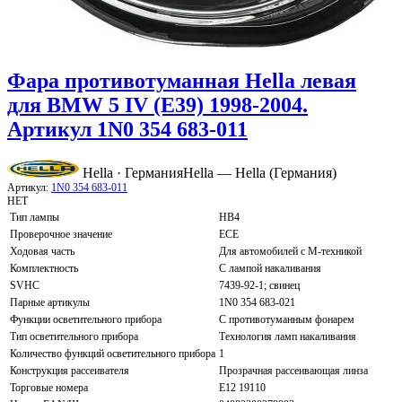
Фара противотуманная Hella левая
для BMW 5 IV (E39) 1998-2004.
Артикул 1N0 354 683-011
Hella · Германия
Hella — Hella (Германия)
Артикул:
1N0 354 683-011
НЕТ
Тип лампы
HB4
Проверочное значение
ECE
Ходовая часть
Для автомобилей с М-техникой
Комплектность
С лампой накаливания
SVHC
7439-92-1; свинец
Парные артикулы
1N0 354 683-021
Функции осветительного прибора
С противотуманным фонарем
Тип осветительного прибора
Технология ламп накаливания
Количество функций осветительного прибора
1
Конструкция рассеивателя
Прозрачная рассеивающая линза
Торговые номера
E12 19110