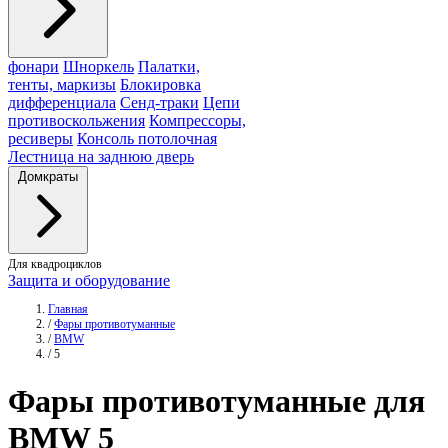
фонари
Шноркель
Палатки,
тенты, маркизы
Блокировка
дифференциала
Сенд-траки
Цепи
противоскольжения
Компрессоры,
ресиверы
Консоль потолочная
Лестница на заднюю дверь
Домкраты
Для квадроциклов
Защита и оборудование
Главная
/
Фары противотуманные
/
BMW
/
5
Фары
противотуманные для
BMW 5