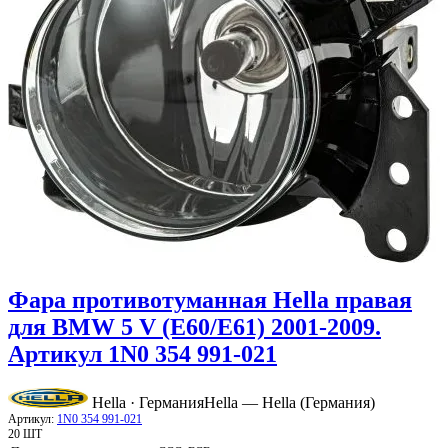
Фара противотуманная Hella правая
для BMW 5 V (E60/E61) 2001-2009.
Артикул 1N0 354 991-021
Hella · Германия
Hella — Hella (Германия)
Артикул:
1N0 354 991-021
20 ШТ