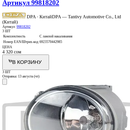
Артикул 99818202
DPA · Китай
DPA — Tantivy Automotive Co., Ltd
(Китай)
Артикул:
99818202
3 ШТ
Комплектность
С лампой накаливания
Номер EAN/Штрих-код
6923570442985
ЦЕНА
4 320
сом
В КОРЗИНУ
3 ШТ
Отправка:
13 августа (чт)