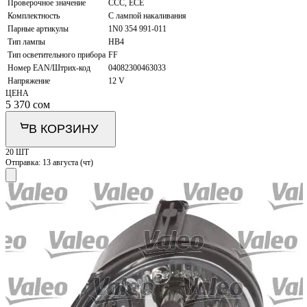
Проверочное значение
CCC, ECE
Комплектность
С лампой накаливания
Парные артикулы
1N0 354 991-011
Тип лампы
HB4
Тип осветительного прибора
FF
Номер EAN/Штрих-код
04082300463033
Напряжение
12 V
ЦЕНА
5 370
сом
В КОРЗИНУ
20 ШТ
Отправка:
13 августа (чт)