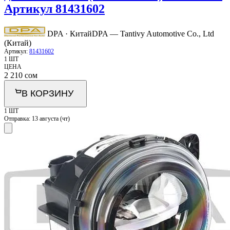
Артикул 81431602
DPA · Китай
DPA — Tantivy Automotive Co., Ltd
(Китай)
Артикул:
81431602
1 ШТ
ЦЕНА
2 210
сом
В КОРЗИНУ
1 ШТ
Отправка:
13 августа (чт)