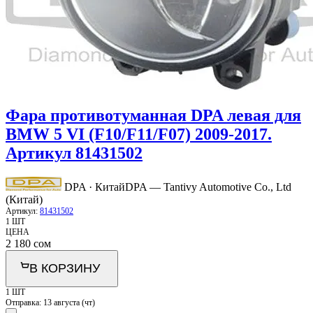
Фара противотуманная DPA левая для
BMW 5 VI (F10/F11/F07) 2009-2017.
Артикул 81431502
DPA · Китай
DPA — Tantivy Automotive Co., Ltd
(Китай)
Артикул:
81431502
1 ШТ
ЦЕНА
2 180
сом
В КОРЗИНУ
1 ШТ
Отправка:
13 августа (чт)