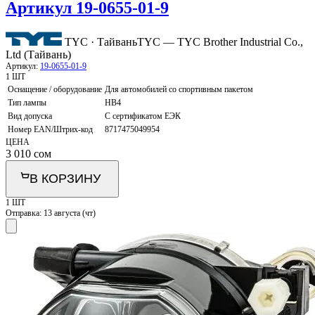
Артикул 19-0655-01-9
TYC · Тайвань
TYC — TYC Brother Industrial Co.,
Ltd (Тайвань)
Артикул:
19-0655-01-9
1 ШТ
Оснащение / оборудование
Для автомобилей со спортивным пакетом
Тип лампы
HB4
Вид допуска
C сертификатом ЕЭК
Номер EAN/Штрих-код
8717475049954
ЦЕНА
3 010
сом
В КОРЗИНУ
1 ШТ
Отправка:
13 августа (чт)