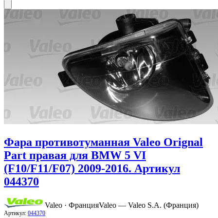
Фара противотуманная Valeo Orignal
Part правая для BMW 5 VI
(F10/F11/F07) 2009-2016. Артикул
044370
Valeo · Франция
Valeo — Valeo S.A. (Франция)
Артикул:
044370