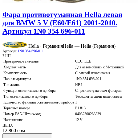
Фара противотуманная Hella левая
для BMW 5 V (E60/E61) 2001-2010.
Артикул 1N0 354 696-011
Hella · Германия
Hella — Hella (Германия)
Артикул:
1N0 354 696-011
7 ШТ
Проверочное значение
CCC, ECE
Ходовая часть
Для автомобилей с М-техникой
Комплектность
С лампой накаливания
Парные артикулы
1N0 354 696-021
Тип лампы
HB4
Функции осветительного прибора
С противотуманным фонарем
Тип осветительного прибора
Технология ламп накаливания
Количество функций осветительного прибора
1
Торговые номера
E1 813
Номер EAN/Штрих-код
04082300283839
Напряжение
12 V
ЦЕНА
12 860
сом