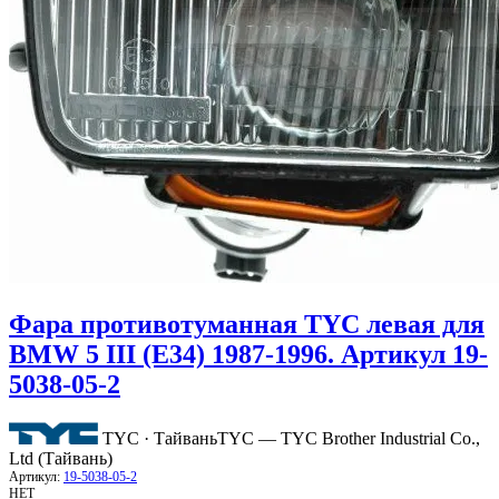
Фара противотуманная TYC левая для
BMW 5 III (E34) 1987-1996. Артикул 19-
5038-05-2
TYC · Тайвань
TYC — TYC Brother Industrial Co.,
Ltd (Тайвань)
Артикул:
19-5038-05-2
НЕТ