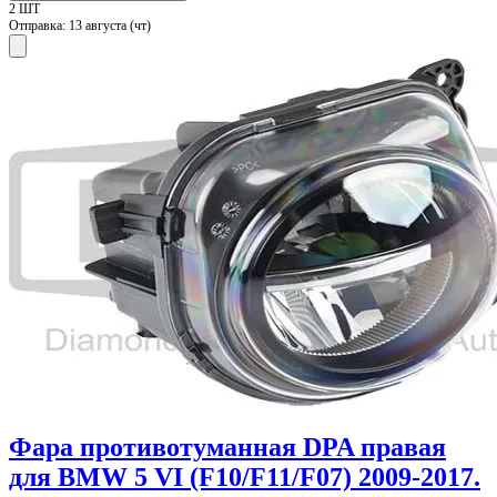
2 ШТ
Отправка:
13 августа (чт)
Фара противотуманная DPA правая
для BMW 5 VI (F10/F11/F07) 2009-2017.