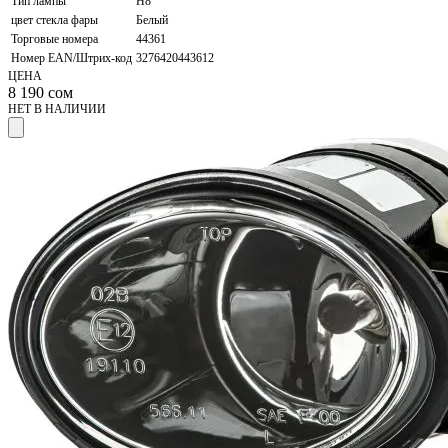
Тип лампы
H8
цвет стекла фары
Белый
Торговые номера
44361
Номер EAN/Штрих-код
3276420443612
ЦЕНА
8 190
сом
НЕТ В НАЛИЧИИ