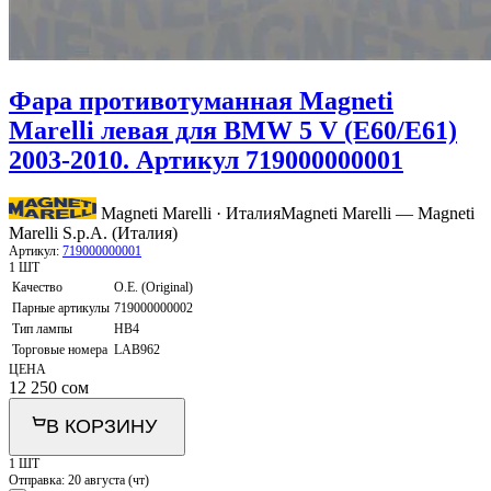
Фара противотуманная Magneti
Marelli левая для BMW 5 V (E60/E61)
2003-2010. Артикул 719000000001
Magneti Marelli · Италия
Magneti Marelli — Magneti
Marelli S.p.A. (Италия)
Артикул:
719000000001
1 ШТ
Качество
O.E. (Original)
Парные артикулы
719000000002
Тип лампы
HB4
Торговые номера
LAB962
ЦЕНА
12 250
сом
В КОРЗИНУ
1 ШТ
Отправка:
20 августа (чт)