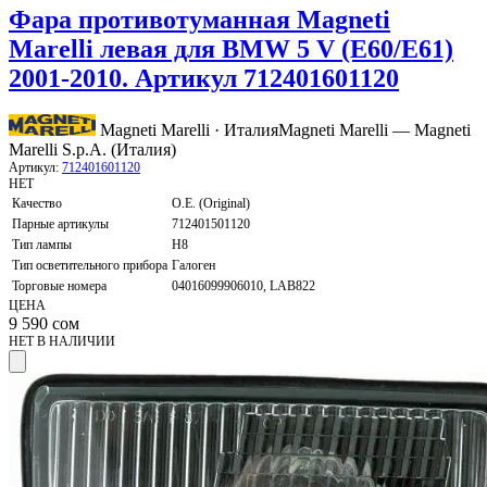
Фара противотуманная Magneti
Marelli левая для BMW 5 V (E60/E61)
2001-2010. Артикул 712401601120
Magneti Marelli · Италия
Magneti Marelli — Magneti
Marelli S.p.A. (Италия)
Артикул:
712401601120
НЕТ
Качество
O.E. (Original)
Парные артикулы
712401501120
Тип лампы
H8
Тип осветительного прибора
Галоген
Торговые номера
04016099906010, LAB822
ЦЕНА
9 590
сом
НЕТ В НАЛИЧИИ