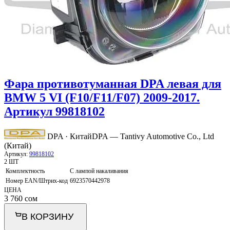
Фара противотуманная DPA левая для
BMW 5 VI (F10/F11/F07) 2009-2017.
Артикул 99818102
DPA · Китай
DPA — Tantivy Automotive Co., Ltd
(Китай)
Артикул:
99818102
2 ШТ
Комплектность
С лампой накаливания
Номер EAN/Штрих-код
6923570442978
ЦЕНА
3 760
сом
В КОРЗИНУ