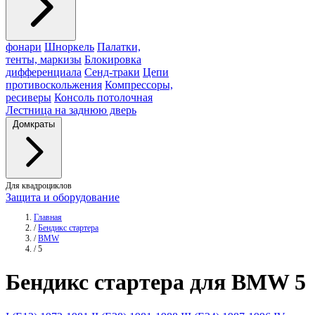
фонари
Шноркель
Палатки,
тенты, маркизы
Блокировка
дифференциала
Сенд-траки
Цепи
противоскольжения
Компрессоры,
ресиверы
Консоль потолочная
Лестница на заднюю дверь
Домкраты
Для квадроциклов
Защита и оборудование
Главная
/
Бендикс стартера
/
BMW
/
5
Бендикс
стартера для BMW 5