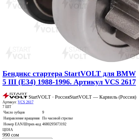
Бендикс стартера StartVOLT для BMW
5 III (E34) 1988-1996. Артикул VCS 2617
StartVOLT · Россия
StartVOLT — Карвиль (Россия)
Артикул:
VCS 2617
7 ШТ
Число зубцов
9
Направление вращения
По часовой стрелке
Номер EAN/Штрих-код
4680295073192
ЦЕНА
990
сом