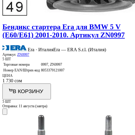
Бендикс стартера Era для BMW 5 V
(E60/E61) 2001-2010. Артикул ZN0997
Era · Италия
Era — ERA S.r.l. (Италия)
Артикул:
ZN0997
5 ШТ
Торговые номера
0997, ZN0997
Номер EAN/Штрих-код
8053379121007
ЦЕНА
1 730
сом
В КОРЗИНУ
5 ШТ
Отправка:
11 августа (завтра)