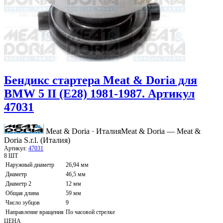
Бендикс стартера Meat & Doria для
BMW 5 II (E28) 1981-1987. Артикул
47031
Meat & Doria · Италия
Meat & Doria — Meat &
Doria S.r.l. (Италия)
Артикул:
47031
8 ШТ
Наружный диаметр
26,94 мм
Диаметр
46,5 мм
Диаметр 2
12 мм
Общая длина
59 мм
Число зубцов
9
Направление вращения
По часовой стрелке
ЦЕНА