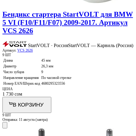
Бендикс стартера StartVOLT для BMW
5 VI (F10/F11/F07) 2009-2017. Артикул
VCS 2626
StartVOLT · Россия
StartVOLT — Карвиль (Россия)
Артикул:
VCS 2626
9 ШТ
Длина
45 мм
Диаметр
26,3 мм
Число зубцов
9
Направление вращения
По часовой стрелке
Номер EAN/Штрих-код
4680295323556
ЦЕНА
1 730
сом
В КОРЗИНУ
9 ШТ
Отправка:
11 августа (завтра)