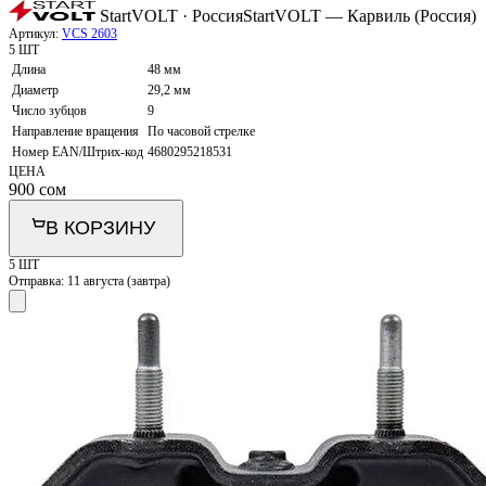
StartVOLT · Россия
StartVOLT — Карвиль (Россия)
Артикул:
VCS 2603
5 ШТ
Длина
48 мм
Диаметр
29,2 мм
Число зубцов
9
Направление вращения
По часовой стрелке
Номер EAN/Штрих-код
4680295218531
ЦЕНА
900
сом
В КОРЗИНУ
5 ШТ
Отправка:
11 августа (завтра)