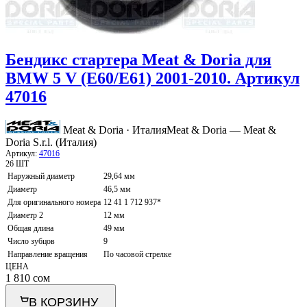
Бендикс стартера Meat & Doria для
BMW 5 V (E60/E61) 2001-2010. Артикул
47016
Meat & Doria · Италия
Meat & Doria — Meat &
Doria S.r.l. (Италия)
Артикул:
47016
26 ШТ
Наружный диаметр
29,64 мм
Диаметр
46,5 мм
Для оригинального номера
12 41 1 712 937*
Диаметр 2
12 мм
Общая длина
49 мм
Число зубцов
9
Направление вращения
По часовой стрелке
ЦЕНА
1 810
сом
В КОРЗИНУ