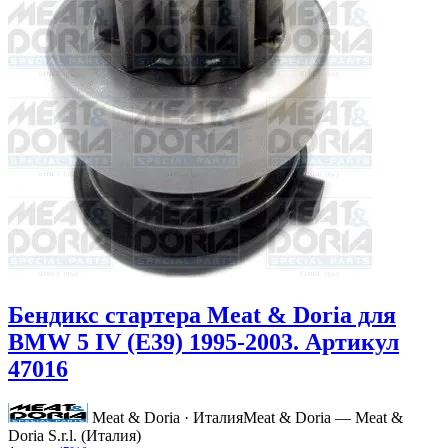
Бендикс стартера Meat & Doria для
BMW 5 IV (E39) 1995-2003. Артикул
47016
Meat & Doria · Италия
Meat & Doria — Meat &
Doria S.r.l. (Италия)