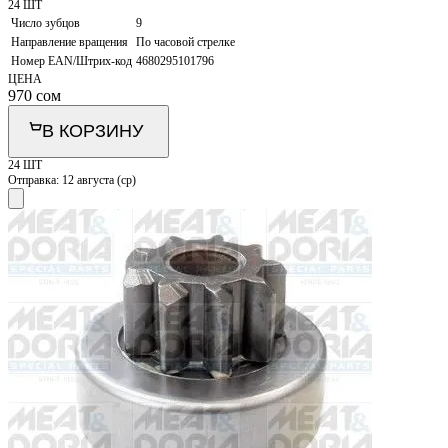
24 ШТ
Число зубцов
9
Направление вращения
По часовой стрелке
Номер EAN/Штрих-код
4680295101796
ЦЕНА
970
сом
В КОРЗИНУ
24 ШТ
Отправка:
12 августа (ср)