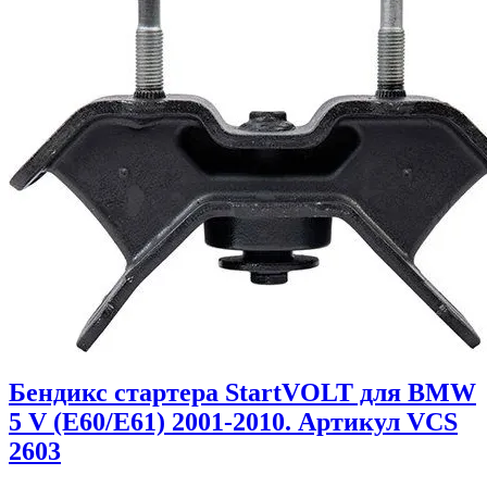
Бендикс стартера StartVOLT для BMW
5 V (E60/E61) 2001-2010. Артикул VCS
2603