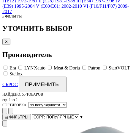
I (E12) 1972-1981
II (E28) 1981-1988
III (E34) 1987-1996
IV
(E39) 1995-2004
V (E60/E61) 2002-2010
VI (F10/F11/F07) 2009-
2017
// ФИЛЬТРЫ
УТОЧНИТЬ ВЫБОР
✕
Производитель
Era
LYNXauto
Meat & Doria
Patron
StartVOLT
Stellox
ПРИМЕНИТЬ
СБРОС
НАЙДЕНО:
55 ТОВАРОВ
стр. 1 из 2
СОРТИРОВКА:
▾
ФИЛЬТРЫ
▤