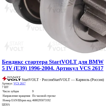
Бендикс стартера StartVOLT для BMW
5 IV (E39) 1996-2004. Артикул VCS 2617
StartVOLT · Россия
StartVOLT — Карвиль (Россия)
Артикул:
VCS 2617
7 ШТ
Число зубцов
9
Направление вращения
По часовой стрелке
Номер EAN/Штрих-код
4680295073192
ЦЕНА