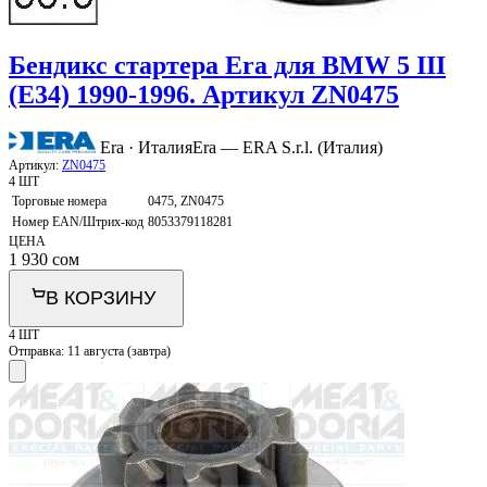
Бендикс стартера Era для BMW 5 III
(E34) 1990-1996. Артикул ZN0475
Era · Италия
Era — ERA S.r.l. (Италия)
Артикул:
ZN0475
4 ШТ
Торговые номера
0475, ZN0475
Номер EAN/Штрих-код
8053379118281
ЦЕНА
1 930
сом
В КОРЗИНУ
4 ШТ
Отправка:
11 августа (завтра)