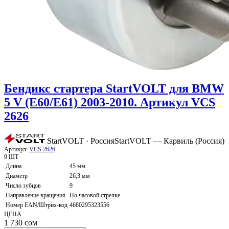
Бендикс стартера StartVOLT для BMW
5 V (E60/E61) 2003-2010. Артикул VCS
2626
StartVOLT · Россия
StartVOLT — Карвиль (Россия)
Артикул:
VCS 2626
9 ШТ
Длина
45 мм
Диаметр
26,3 мм
Число зубцов
9
Направление вращения
По часовой стрелке
Номер EAN/Штрих-код
4680295323556
ЦЕНА
1 730
сом