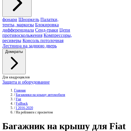
фонари
Шноркель
Палатки,
тенты, маркизы
Блокировка
дифференциала
Сенд-траки
Цепи
противоскольжения
Компрессоры,
ресиверы
Консоль потолочная
Лестница на заднюю дверь
Домкраты
Для квадроциклов
Защита и оборудование
Главная
/
Багажники на крышу автомобиля
/
Fiat
/
Fullback
/
I 2016-2020
/
На рейлинги с просветом
Багажник
на крышу для Fiat