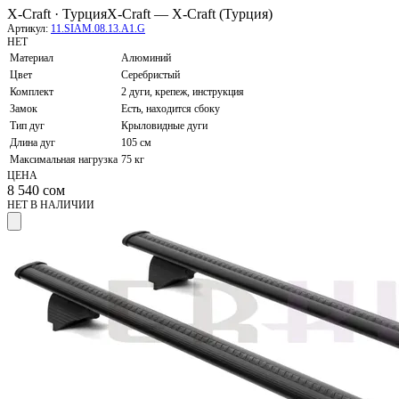
X-Craft · Турция
X-Craft — X-Craft (Турция)
Артикул:
11.SIAM.08.13.A1.G
НЕТ
Материал
Алюминий
Цвет
Серебристый
Комплект
2 дуги, крепеж, инструкция
Замок
Есть, находится сбоку
Тип дуг
Крыловидные дуги
Длина дуг
105 см
Максимальная нагрузка
75 кг
ЦЕНА
8 540
сом
НЕТ В НАЛИЧИИ