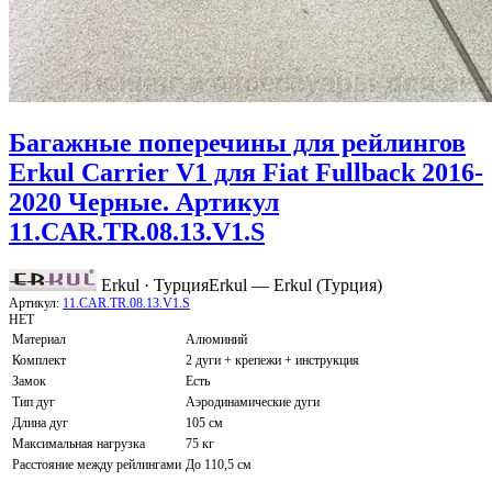
Багажные поперечины для рейлингов
Erkul Carrier V1 для Fiat Fullback 2016-
2020 Черные. Артикул
11.CAR.TR.08.13.V1.S
Erkul · Турция
Erkul — Erkul (Турция)
Артикул:
11.CAR.TR.08.13.V1.S
НЕТ
Материал
Алюминий
Комплект
2 дуги + крепежи + инструкция
Замок
Есть
Тип дуг
Аэродинамические дуги
Длина дуг
105 см
Максимальная нагрузка
75 кг
Расстояние между рейлингами
До 110,5 см