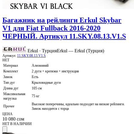
Багажник на рейлинги Erkul Skybar
V1 для Fiat Fullback 2016-2020
ЧЕРНЫЙ. Артикул 11.SKY.08.13.V1.S
Erkul · Турция
Erkul — Erkul (Турция)
Артикул:
11.SKY.08.13.V1.S
НЕТ
Материал
Алюминий
Комплект
2 дуги + крепежи + инструкция
Замок
Есть
Тип дуг
Крыловидные дуги
Длина дуг
105 см
Максимальная
75 кг
нагрузка
Высокие поперечины, идеально подходят на низкие рейлинги.
Прочее
Замок находится с торца
ЦЕНА
10 080
сом
НЕТ В НАЛИЧИИ