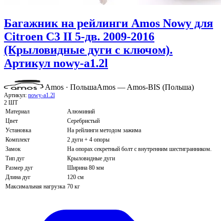
Багажник на рейлинги Amos Nowy для
Citroen C3 II 5-дв. 2009-2016
(Крыловидные дуги с ключом).
Артикул nowy-a1.2l
Amos · Польша
Amos — Amos-BIS (Польша)
Артикул:
nowy-a1.2l
2 ШТ
Материал
Алюминий
Цвет
Серебристый
Установка
На рейлинги методом зажима
Комплект
2 дуги + 4 опоры
Замок
На опорах секретный болт с внутренним шестигранником.
Тип дуг
Крыловидные дуги
Размер дуг
Ширина 80 мм
Длина дуг
120 см
Максимальная нагрузка
70 кг