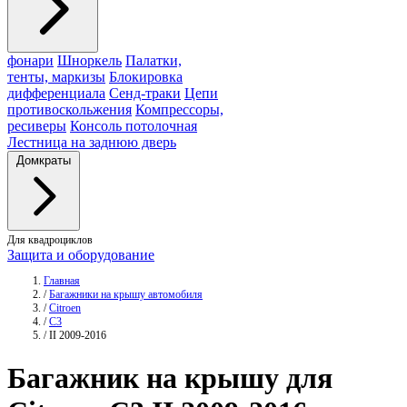
фонари
Шноркель
Палатки,
тенты, маркизы
Блокировка
дифференциала
Сенд-траки
Цепи
противоскольжения
Компрессоры,
ресиверы
Консоль потолочная
Лестница на заднюю дверь
Домкраты
Для квадроциклов
Защита и оборудование
Главная
/
Багажники на крышу автомобиля
/
Citroen
/
C3
/
II 2009-2016
Багажник
на крышу для