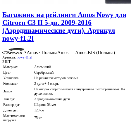
Багажник на рейлинги Amos Nowy для
Citroen C3 II 5-дв. 2009-2016
(Аэродинамические дуги). Артикул
nowy-f1.2l
Amos · Польша
Amos — Amos-BIS (Польша)
Артикул:
nowy-f1.2l
2 ШТ
Материал
Алюминий
Цвет
Серебристый
Установка
На рейлинги методом зажима
Комплект
2 дуги + 4 опоры
На опорах секретный болт с внутренним шестигранником. На
Замок
дугах замки.
Тип дуг
Аэродинамические дуги
Размер дуг
Ширина 53 мм
Длина дуг
120 см
Максимальная
75 кг
нагрузка