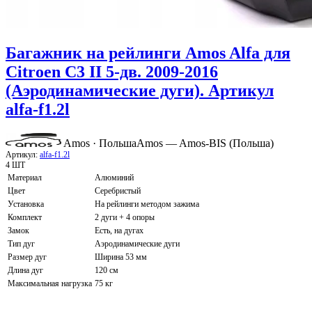
Багажник на рейлинги Amos Alfa для
Citroen C3 II 5-дв. 2009-2016
(Аэродинамические дуги). Артикул
alfa-f1.2l
Amos · Польша
Amos — Amos-BIS (Польша)
Артикул:
alfa-f1.2l
4 ШТ
Материал
Алюминий
Цвет
Серебристый
Установка
На рейлинги методом зажима
Комплект
2 дуги + 4 опоры
Замок
Есть, на дугах
Тип дуг
Аэродинамические дуги
Размер дуг
Ширина 53 мм
Длина дуг
120 см
Максимальная нагрузка
75 кг