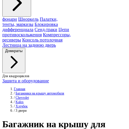
фонари
Шноркель
Палатки,
тенты, маркизы
Блокировка
дифференциала
Сенд-траки
Цепи
противоскольжения
Компрессоры,
ресиверы
Консоль потолочная
Лестница на заднюю дверь
Домкраты
Для квадроциклов
Защита и оборудование
Главная
/
Багажники на крышу автомобиля
/
Chevrolet
/
Kalos
/
Хэтчбек
/
3 двери
Багажник
на крышу для