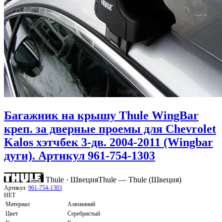
Багажник на крышу Thule WingBar
креп. за дверные проемы для Chevrolet
Kalos хэтчбек 3-дв. 2004-2011 (Wingbar
дуги). Артикул 961-754-1303
Thule · Швеция
Thule — Thule (Швеция)
Артикул:
961-754-1303
НЕТ
Материал
Алюминий
Цвет
Серебристый