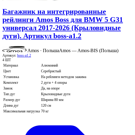
Багажник на интегрированные
рейлинги Amos Boss для BMW 5 G31
универсал 2017-2026 (Крыловидные
дуги). Артикул boss-a1.2
Amos · Польша
Amos — Amos-BIS (Польша)
Артикул:
boss-a1.2
4 ШТ
Материал
Алюминий
Цвет
Серебристый
Установка
На рейлинги методом зажима
Комплект
2 дуги + 4 опоры
Замок
Да, на опоре
Тип дуг
Крыловидные дуги
Размер дуг
Ширина 80 мм
Длина дуг
120 см
Максимальная нагрузка
70 кг