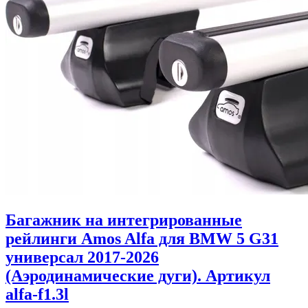
Багажник на интегрированные
рейлинги Amos Alfa для BMW 5 G31
универсал 2017-2026
(Аэродинамические дуги). Артикул
alfa-f1.3l