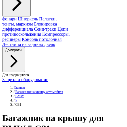
фонари
Шноркель
Палатки,
тенты, маркизы
Блокировка
дифференциала
Сенд-траки
Цепи
противоскольжения
Компрессоры,
ресиверы
Консоль потолочная
Лестница на заднюю дверь
Домкраты
Для квадроциклов
Защита и оборудование
Главная
/
Багажники на крышу автомобиля
/
BMW
/
5
/
G31
Багажник
на крышу для