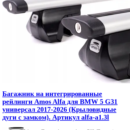
Багажник на интегрированные
рейлинги Amos Alfa для BMW 5 G31
универсал 2017-2026 (Крыловидные
дуги с замком). Артикул alfa-a1.3l