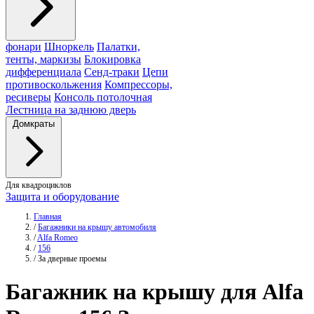
фонари
Шноркель
Палатки,
тенты, маркизы
Блокировка
дифференциала
Сенд-траки
Цепи
противоскольжения
Компрессоры,
ресиверы
Консоль потолочная
Лестница на заднюю дверь
Домкраты
Для квадроциклов
Защита и оборудование
Главная
/
Багажники на крышу автомобиля
/
Alfa Romeo
/
156
/
За дверные проемы
Багажник
на крышу для Alfa