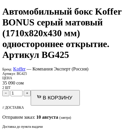
Автомобильный бокс
Koffer
BONUS серый матовый
(1710x820x430 мм)
одностороннее открытие.
Артикул BG425
Koffer
— Компания Эксперт (Россия)
Бренд:
Артикул:
BG425
ЦЕНА
35 090
сом
2 ШТ
−
+
В КОРЗИНУ
// ДОСТАВКА
Отправим заказ:
10 августа
(завтра)
Доставка до пункта выдачи