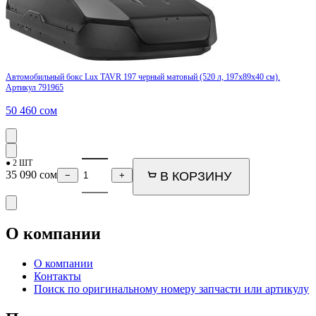
Автомобильный бокс Lux TAVR 197 черный матовый (520 л, 197х89х40 см).
Артикул 791965
50 460
сом
● 2 ШТ
35 090
сом
В КОРЗИНУ
−
+
О компании
О компании
Контакты
Поиск по оригинальному номеру запчасти или артикулу