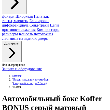
фонари
Шноркель
Палатки,
тенты, маркизы
Блокировка
дифференциала
Сенд-траки
Цепи
противоскольжения
Компрессоры,
ресиверы
Консоль потолочная
Лестница на заднюю дверь
Домкраты
Для квадроциклов
Защита и оборудование
Главная
/
Боксы на крышу автомобиля
/
Средние боксы (до 205 см)
/
Koffer
Автомобильный бокс
Koffer
BONUS серый матовый