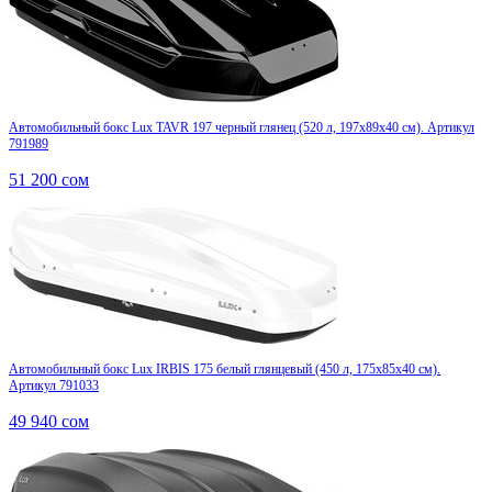
Автомобильный бокс Lux TAVR 197 черный глянец (520 л, 197х89х40 см). Артикул
791989
51 200
сом
Автомобильный бокс Lux IRBIS 175 белый глянцевый (450 л, 175х85х40 см).
Артикул 791033
49 940
сом