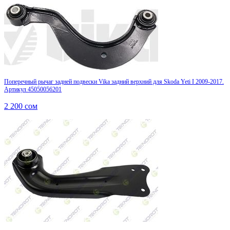
Поперечный рычаг задней подвески Vika задний верхний для Skoda Yeti I 2009-2017.
Артикул 45050056201
2 200
сом