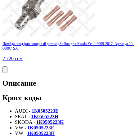
Лямбда-зонд (кислородный датчик) Stellox для Skoda Yeti I 2009-2017. Артикул 20-
00007-SX
2 720
сом
Описание
Кросс коды
AUDI -
1K0505223E
SEAT -
1K0505223H
SKODA -
1K0505223K
VW -
1K0505223E
VW -
1K0505223H