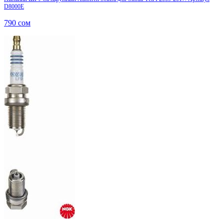
D8000E
790
сом