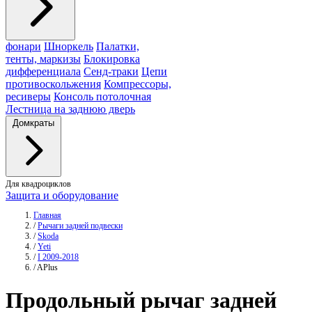
фонари
Шноркель
Палатки,
тенты, маркизы
Блокировка
дифференциала
Сенд-траки
Цепи
противоскольжения
Компрессоры,
ресиверы
Консоль потолочная
Лестница на заднюю дверь
Домкраты
Для квадроциклов
Защита и оборудование
Главная
/
Рычаги задней подвески
/
Skoda
/
Yeti
/
I 2009-2018
/
APlus
Продольный рычаг задней