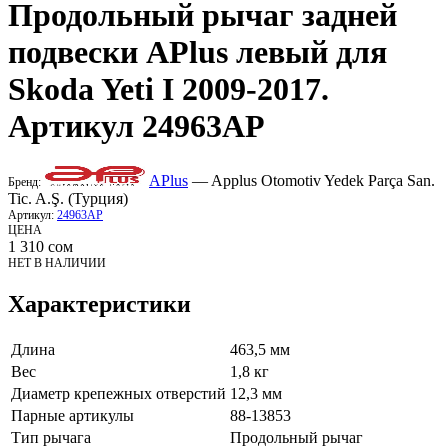
Продольный рычаг задней
подвески
APlus
левый для
Skoda Yeti I 2009-2017.
Артикул 24963AP
APlus
— Applus Otomotiv Yedek Parça San.
Бренд:
Tic. A.Ş. (Турция)
Артикул:
24963AP
ЦЕНА
1 310
сом
НЕТ В НАЛИЧИИ
Характеристики
Длина
463,5 мм
Вес
1,8 кг
Диаметр крепежных отверстий
12,3 мм
Парные артикулы
88-13853
Тип рычага
Продольный рычаг