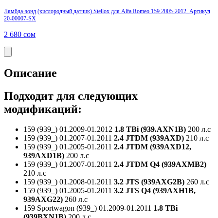
Лямбда-зонд (кислородный датчик) Stellox для Alfa Romeo 159 2005-2012. Артикул
20-00007-SX
2 680
сом
Описание
Подходит для следующих
модификаций:
159 (939_)
01.2009-01.2012
1.8 TBi (939.AXN1B)
200 л.с
159 (939_)
01.2007-01.2011
2.4 JTDM (939AXD)
210 л.с
159 (939_)
01.2005-01.2011
2.4 JTDM (939AXD12,
939AXD1B)
200 л.с
159 (939_)
01.2007-01.2011
2.4 JTDM Q4 (939AXMB2)
210 л.с
159 (939_)
01.2008-01.2011
3.2 JTS (939AXG2B)
260 л.с
159 (939_)
01.2005-01.2011
3.2 JTS Q4 (939AXH1B,
939AXG22)
260 л.с
159 Sportwagon (939_)
01.2009-01.2011
1.8 TBi
(939BXN1B)
200 л.с