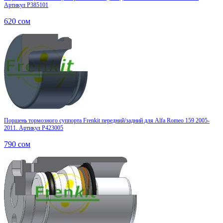
Артикул P385101
620
сом
Поршень тормозного суппорта Frenkit передний/задний для Alfa Romeo 159 2005-
2011. Артикул P423005
790
сом