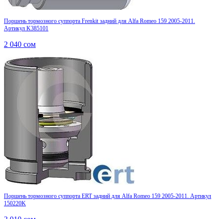
Поршень тормозного суппорта Frenkit задний для Alfa Romeo 159 2005-2011.
Артикул K385101
2 040
сом
Поршень тормозного суппорта ERT задний для Alfa Romeo 159 2005-2011. Артикул
150220K