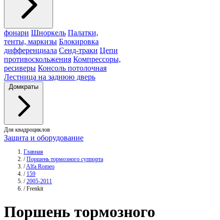
фонари
Шноркель
Палатки,
тенты, маркизы
Блокировка
дифференциала
Сенд-траки
Цепи
противоскольжения
Компрессоры,
ресиверы
Консоль потолочная
Лестница на заднюю дверь
Домкраты
Для квадроциклов
Защита и оборудование
Главная
/
Поршень тормозного суппорта
/
Alfa Romeo
/
159
/
2005-2011
/
Frenkit
Поршень тормозного