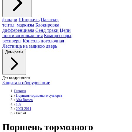
фонари
Шноркель
Палатки,
тенты, маркизы
Блокировка
дифференциала
Сенд-траки
Цепи
противоскольжения
Компрессоры,
ресиверы
Консоль потолочная
Лестница на заднюю дверь
Домкраты
Для квадроциклов
Защита и оборудование
Главная
/
Поршень тормозного суппорта
/
Alfa Romeo
/
159
/
2005-2011
/
Frenkit
Поршень тормозного