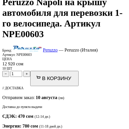
Peruzzo
Napoli на крышу
автомобиля для перевозки 1-
го велосипеда. Артикул
NPE00603
Peruzzo
— Peruzzo (Италия)
Бренд:
Артикул:
NPE00603
ЦЕНА
12 920
сом
10 ШТ
−
+
В КОРЗИНУ
// ДОСТАВКА
Отправим заказ:
10 августа
(пн)
Доставка до пункта выдачи
СДЭК: 470 сом
(12-14 дн.)
Энергия: 780 сом
(11-18 дней дн.)