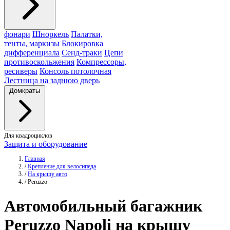
фонари
Шноркель
Палатки,
тенты, маркизы
Блокировка
дифференциала
Сенд-траки
Цепи
противоскольжения
Компрессоры,
ресиверы
Консоль потолочная
Лестница на заднюю дверь
Домкраты
Для квадроциклов
Защита и оборудование
Главная
/
Крепление для велосипеда
/
На крышу авто
/
Peruzzo
Автомобильный багажник
Peruzzo
Napoli на крышу