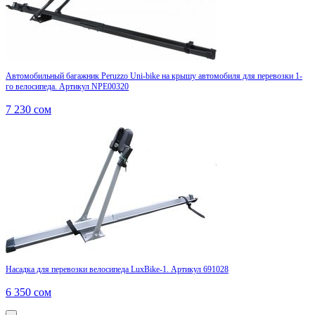
Автомобильный багажник Peruzzo Uni-bike на крышу автомобиля для перевозки 1-
го велосипеда. Артикул NPE00320
7 230
сом
Насадка для перевозки велосипеда LuxBike-1. Артикул 691028
6 350
сом