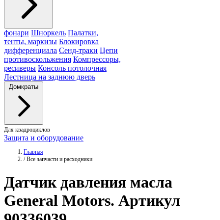
фонари
Шноркель
Палатки,
тенты, маркизы
Блокировка
дифференциала
Сенд-траки
Цепи
противоскольжения
Компрессоры,
ресиверы
Консоль потолочная
Лестница на заднюю дверь
Домкраты
Для квадроциклов
Защита и оборудование
Главная
/
Все запчасти и расходники
Датчик давления масла
General Motors
. Артикул
90336039