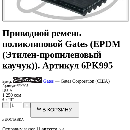
Приводной ремень
поликлиновой
Gates
(EPDM
(Этилен-пропиленовый
каучук)). Артикул 6PK995
Gates
— Gates Corporation (США)
Бренд:
Артикул:
6PK995
ЦЕНА
1 250
сом
614 ШТ
−
+
В КОРЗИНУ
// ДОСТАВКА
Отправим заказ:
11 августа
(вт)