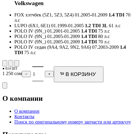
Volkswagen
FOX хэтчбек (5Z1, 5Z3, 5Z4)
01.2005-01.2009
1.4 TDI
70
л.с
LUPO (6X1, 6E1)
01.1999-01.2005
1.2 TDI 3L
61 л.с
POLO IV (9N_)
01.2001-01.2005
1.4 TDI
75 л.с
POLO IV (9N_)
01.2005-01.2009
1.4 TDI
80 л.с
POLO IV (9N_)
01.2005-01.2009
1.4 TDI
70 л.с
POLO IV седан (9A4, 9A2, 9N2, 9A6)
07.2003-2009
1.4
TDI
75 л.с
● 614 ШТ
1 250
сом
В КОРЗИНУ
−
+
О компании
О компании
Контакты
Поиск по оригинальному номеру запчасти или артикулу