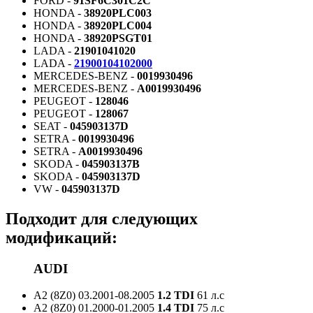
FORD -
91SF6C301C2C
HONDA -
38920PLC003
HONDA -
38920PLC004
HONDA -
38920PSGT01
LADA -
21901041020
LADA -
21900104102000
MERCEDES-BENZ -
0019930496
MERCEDES-BENZ -
A0019930496
PEUGEOT -
128046
PEUGEOT -
128067
SEAT -
045903137D
SETRA -
0019930496
SETRA -
A0019930496
SKODA -
045903137B
SKODA -
045903137D
VW -
045903137D
Подходит для следующих
модификаций:
AUDI
A2 (8Z0)
03.2001-08.2005
1.2 TDI
61 л.с
A2 (8Z0)
01.2000-01.2005
1.4 TDI
75 л.с