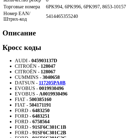
Торговые номера
6PK994, 6PK996, 6PK997, 8653-10157
Номер EAN/
5414465355240
Штрих-код
Описание
Кросс коды
AUDI -
045903137D
CITROËN -
128047
CITROËN -
128067
CUMMINS -
3040658
DATSUN -
117205PA0B
EVOBUS -
0019930496
EVOBUS -
A0019930496
FIAT -
500385160
FIAT -
504171191
FORD -
6483250
FORD -
6483251
FORD -
6758564
FORD -
91SF6C301C1B
FORD -
91SF6C301C2B