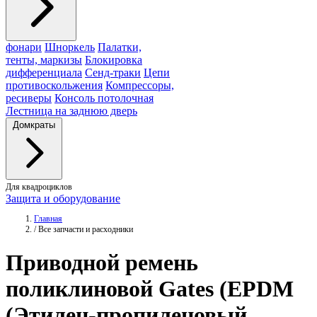
фонари
Шноркель
Палатки,
тенты, маркизы
Блокировка
дифференциала
Сенд-траки
Цепи
противоскольжения
Компрессоры,
ресиверы
Консоль потолочная
Лестница на заднюю дверь
Домкраты
Для квадроциклов
Защита и оборудование
Главная
/
Все запчасти и расходники
Приводной ремень
поликлиновой
Gates
(EPDM
(Этилен-пропиленовый