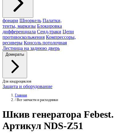
фонари
Шноркель
Палатки,
тенты, маркизы
Блокировка
дифференциала
Сенд-траки
Цепи
противоскольжения
Компрессоры,
ресиверы
Консоль потолочная
Лестница на заднюю дверь
Домкраты
Для квадроциклов
Защита и оборудование
Главная
/
Все запчасти и расходники
Шкив генератора
Febest
.
Артикул NDS-Z51