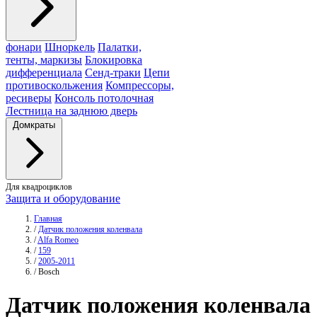
фонари
Шноркель
Палатки,
тенты, маркизы
Блокировка
дифференциала
Сенд-траки
Цепи
противоскольжения
Компрессоры,
ресиверы
Консоль потолочная
Лестница на заднюю дверь
Домкраты
Для квадроциклов
Защита и оборудование
Главная
/
Датчик положения коленвала
/
Alfa Romeo
/
159
/
2005-2011
/
Bosch
Датчик положения коленвала