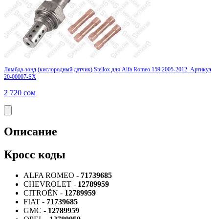
Лямбда-зонд (кислородный датчик) Stellox для Alfa Romeo 159 2005-2012. Артикул
20-00007-SX
2 720
сом
Описание
Кросс коды
ALFA ROMEO -
71739685
CHEVROLET -
12789959
CITROËN -
12789959
FIAT -
71739685
GMC -
12789959