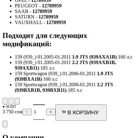
OPEL -
12789959
PEUGEOT -
12789959
SAAB -
12789959
SATURN -
12789959
VAUXHALL -
12789959
Подходит для следующих
модификаций:
159 (939_)
01.2005-01.2011
1.9 JTS (939AXA1B)
160 л.с
159 (939_)
01.2005-01.2011
2.2 JTS (939AXB1B,
939AXB11)
185 л.с
159 Sportwagon (939_)
01.2006-01.2011
1.9 JTS
(939BXA1B)
160 л.с
159 Sportwagon (939_)
01.2006-01.2011
2.2 JTS
(939BXB1B, 939BXB11)
185 л.с
● 38 ШТ
3 750
сом
В КОРЗИНУ
−
+
О компании