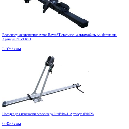
Велосипедное крепление Amos RoverST стальное на автомобильный багажник.
Артикул ROVERST
5 570
сом
Насадка для перевозки велосипеда LuxBike-1. Артикул 691028
6 350
сом