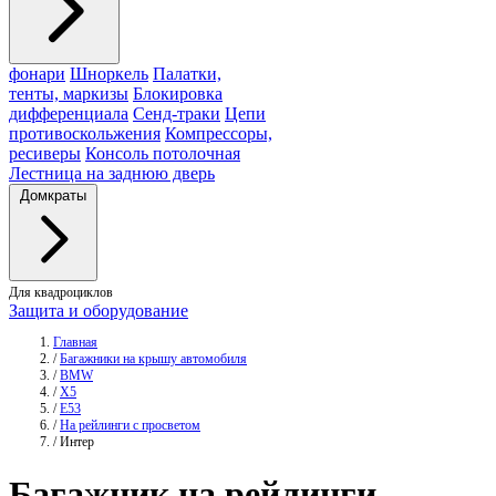
фонари
Шноркель
Палатки,
тенты, маркизы
Блокировка
дифференциала
Сенд-траки
Цепи
противоскольжения
Компрессоры,
ресиверы
Консоль потолочная
Лестница на заднюю дверь
Домкраты
Для квадроциклов
Защита и оборудование
Главная
/
Багажники на крышу автомобиля
/
BMW
/
X5
/
E53
/
На рейлинги с просветом
/
Интер
Багажник на рейлинги