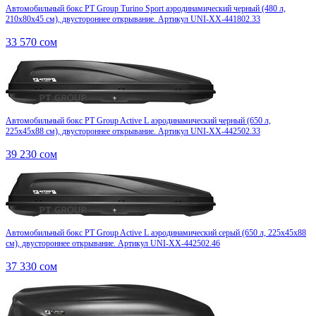
Автомобильный бокс PT Group Turino Sport аэродинамический черный (480 л,
210х80х45 см), двустороннее открывание. Артикул UNI-XX-441802.33
33 570
сом
Автомобильный бокс PT Group Active L аэродинамический черный (650 л,
225x45x88 см), двустороннее открывание. Артикул UNI-XX-442502.33
39 230
сом
Автомобильный бокс PT Group Active L аэродинамический серый (650 л, 225x45x88
см), двустороннее открывание. Артикул UNI-XX-442502.46
37 330
сом