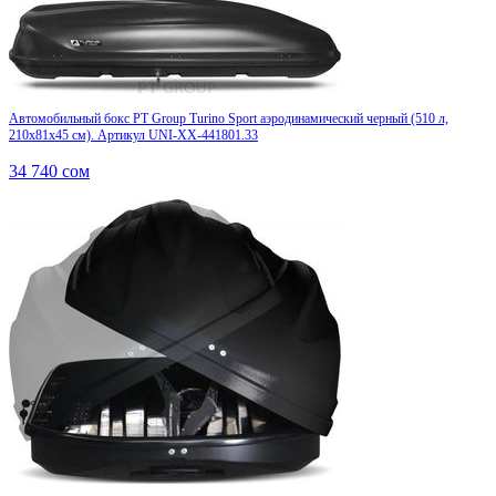
Автомобильный бокс PT Group Turino Sport аэродинамический черный (510 л,
210х81х45 см). Артикул UNI-XX-441801.33
34 740
сом