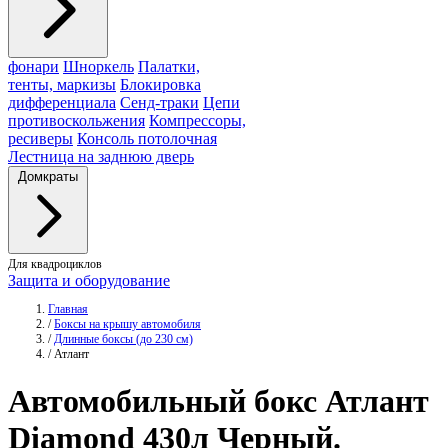
фонари
Шноркель
Палатки,
тенты, маркизы
Блокировка
дифференциала
Сенд-траки
Цепи
противоскольжения
Компрессоры,
ресиверы
Консоль потолочная
Лестница на заднюю дверь
Домкраты
Для квадроциклов
Защита и оборудование
Главная
/
Боксы на крышу автомобиля
/
Длинные боксы (до 230 см)
/
Атлант
Автомобильный бокс
Атлант
Diamond 430л Черный.