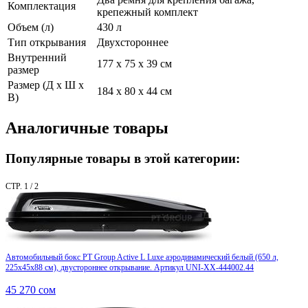
Комплектация
крепежный комплект
Объем (л)
430 л
Тип открывания
Двухстороннее
Внутренний
177 x 75 x 39 см
размер
Размер (Д х Ш х
184 x 80 x 44 см
В)
Аналогичные товары
Популярные товары в этой категории:
СТР. 1 / 2
Автомобильный бокс PT Group Active L Luxe аэродинамический белый (650 л,
225x45x88 см), двустороннее открывание. Артикул UNI-XX-444002.44
45 270
сом