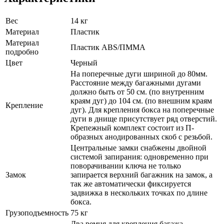
Вес
14 кг
Материал
Пластик
Материал
Пластик ABS/ПММА
подробно
Цвет
Черный
На поперечные дуги шириной до 80мм.
Расстояние между багажными дугами
должно быть от 50 см. (по внутренним
краям дуг) до 104 см. (по внешним краям
Крепление
дуг). Для крепления бокса на поперечные
дуги в днище присутствует ряд отверстий.
Крепежный комплект состоит из П-
образных анодированных скоб с резьбой.
Центральные замки снабжены двойной
системой запирания: одновременно при
поворачивании ключа не только
Замок
запирается верхний багажник на замок, а
так же автоматически фиксируется
задвижка в нескольких точках по длине
бокса.
Грузоподъемность
75 кг
Два ремня для крепления багажа,