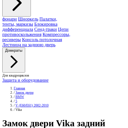
фонари
Шноркель
Палатки,
тенты, маркизы
Блокировка
дифференциала
Сенд-траки
Цепи
противоскольжения
Компрессоры,
ресиверы
Консоль потолочная
Лестница на заднюю дверь
Домкраты
Для квадроциклов
Защита и оборудование
Главная
/
Замок двери
/
BMW
/
5
/
V (E60/E61) 2002-2010
/
Vika
Замок двери
Vika
задний