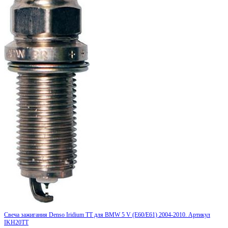
Свеча зажигания Denso Iridium TT для BMW 5 V (E60/E61) 2004-2010. Артикул
IKH20TT