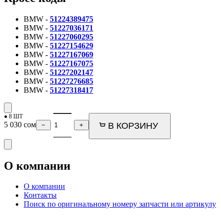
BMW -
51224389475
BMW -
51227036171
BMW -
51227060295
BMW -
51227154629
BMW -
51227167069
BMW -
51227167075
BMW -
51227202147
BMW -
51227276685
BMW -
51227318417
● 8 ШТ
5 030
сом
В КОРЗИНУ
−
+
О компании
О компании
Контакты
Поиск по оригинальному номеру запчасти или артикулу