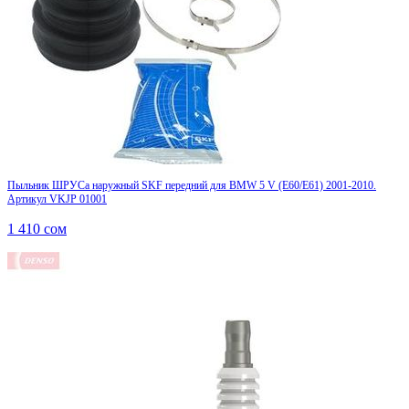
Пыльник ШРУСа наружный SKF передний для BMW 5 V (E60/E61) 2001-2010.
Артикул VKJP 01001
1 410
сом