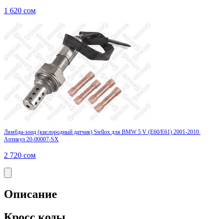
1 620
сом
Лямбда-зонд (кислородный датчик) Stellox для BMW 5 V (E60/E61) 2001-2010.
Артикул 20-00007-SX
2 720
сом
Описание
Кросс коды