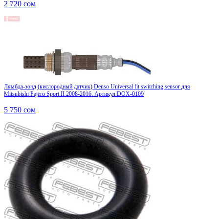
2 720
сом
Лямбда-зонд (кислородный датчик) Denso Universal fit switching sensor для
Mitsubishi Pajero Sport II 2008-2016. Артикул DOX-0109
5 750
сом