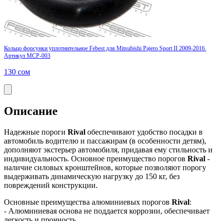
Кольцо форсунки уплотнительное Febest для Mitsubishi Pajero Sport II 2009-2016.
Артикул MCP-003
130
сом
Описание
Надежные пороги
Rival
обеспечивают удобство посадки в
автомобиль водителю и пассажирам (в особенности детям),
дополняют экстерьер автомобиля, придавая ему стильность и
индивидуальность. Основное преимущество порогов
Rival
-
наличие силовых кронштейнов, которые позволяют порогу
выдерживать динамическую нагрузку до 150 кг, без
повреждений конструкции.
Основные преимущества алюминиевых порогов
Rival
:
- Алюминиевая основа не поддается коррозии, обеспечивает
легкость и прочность.