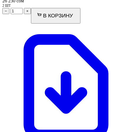
26 230
сом
2 ШТ
−
+
В КОРЗИНУ