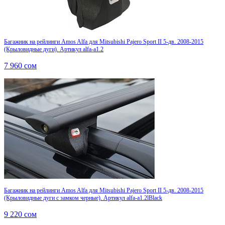
Багажник на рейлинги Amos Alfa для Mitsubishi Pajero Sport II 5-дв. 2008-2015
(Крыловидные дуги). Артикул alfa-a1.2
7 960
сом
Багажник на рейлинги Amos Alfa для Mitsubishi Pajero Sport II 5-дв. 2008-2015
(Крыловидные дуги с замком черные). Артикул alfa-a1.2lBlack
9 220
сом