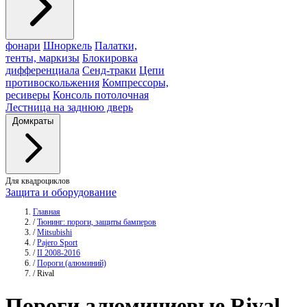
фонари
Шноркель
Палатки,
тенты, маркизы
Блокировка
дифференциала
Сенд-траки
Цепи
противоскольжения
Компрессоры,
ресиверы
Консоль потолочная
Лестница на заднюю дверь
Домкраты
Для квадроциклов
Защита и оборудование
Главная
/
Тюнинг: пороги, защиты бамперов
/
Mitsubishi
/
Pajero Sport
/
II 2008-2016
/
Пороги (алюминий)
/
Rival
Пороги алюминиевые
Rival