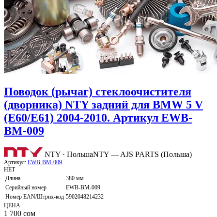
Поводок (рычаг) стеклоочистителя
(дворника) NTY задний для BMW 5 V
(E60/E61) 2004-2010. Артикул EWB-
BM-009
NTY · Польша
NTY — AJS PARTS (Польша)
Артикул:
EWB-BM-009
НЕТ
Длина
380 мм
Серийный номер
EWB-BM-009
Номер EAN/Штрих-код
5902048214232
ЦЕНА
1 700
сом