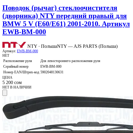
Поводок (рычаг) стеклоочистителя
(дворника) NTY передний правый для
BMW 5 V (E60/E61) 2001-2010. Артикул
EWB-BM-000
NTY · Польша
NTY — AJS PARTS (Польша)
Артикул:
EWB-BM-000
НЕТ
Расположение руля
Для левостороннего расположения руля
Серийный номер
EWB-BM-000
Номер EAN/Штрих-код
5902048130631
ЦЕНА
5 200
сом
НЕТ В НАЛИЧИИ