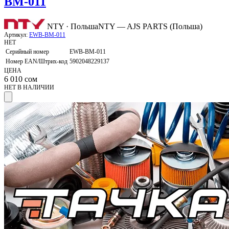
BM-011
NTY · Польша
NTY — AJS PARTS (Польша)
Артикул:
EWB-BM-011
НЕТ
Серийный номер
EWB-BM-011
Номер EAN/Штрих-код
5902048229137
ЦЕНА
6 010
сом
НЕТ В НАЛИЧИИ