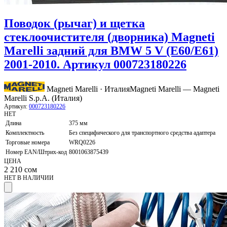
Поводок (рычаг) и щетка
стеклоочистителя (дворника) Magneti
Marelli задний для BMW 5 V (E60/E61)
2001-2010. Артикул 000723180226
Magneti Marelli · Италия
Magneti Marelli — Magneti
Marelli S.p.A. (Италия)
Артикул:
000723180226
НЕТ
Длина
375 мм
Комплектность
Без специфического для транспортного средства адаптера
Торговые номера
WRQ0226
Номер EAN/Штрих-код
8001063875439
ЦЕНА
2 210
сом
НЕТ В НАЛИЧИИ