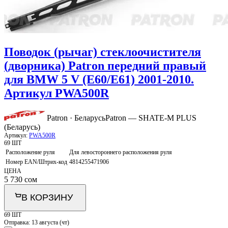
Поводок (рычаг) стеклоочистителя
(дворника) Patron передний правый
для BMW 5 V (E60/E61) 2001-2010.
Артикул PWA500R
Patron · Беларусь
Patron — SHATE-M PLUS
(Беларусь)
Артикул:
PWA500R
69 ШТ
Расположение руля
Для левостороннего расположения руля
Номер EAN/Штрих-код
4814255471906
ЦЕНА
5 730
сом
В КОРЗИНУ
69 ШТ
Отправка:
13 августа (чт)