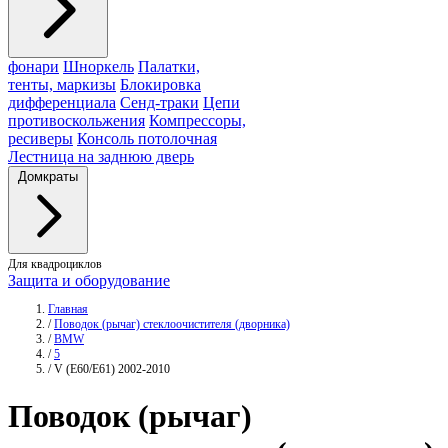
фонари
Шноркель
Палатки,
тенты, маркизы
Блокировка
дифференциала
Сенд-траки
Цепи
противоскольжения
Компрессоры,
ресиверы
Консоль потолочная
Лестница на заднюю дверь
Домкраты
Для квадроциклов
Защита и оборудование
Главная
/
Поводок (рычаг) стеклоочистителя (дворника)
/
BMW
/
5
/
V (E60/E61) 2002-2010
Поводок
(рычаг)