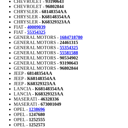
CHEVROLET -
93190643
CHEVROLET -
96802844
CHRYSLER -
68148354AA
CHRYSLER -
K68148354AA
CHRYSLER -
K68329323AA
FIAT -
40009039
FIAT -
55354325
GENERAL MOTORS -
1684718780
GENERAL MOTORS -
24461315
GENERAL MOTORS -
55354325
GENERAL MOTORS -
55581588
GENERAL MOTORS -
90534902
GENERAL MOTORS -
93190643
GENERAL MOTORS -
96802844
JEEP -
68148354AA
JEEP -
K68148354AA
JEEP -
K68329323AA
LANCIA -
K68148354AA
LANCIA -
K68329323AA
MASERATI -
46328336
MASERATI -
673001049
OPEL -
1238696
OPEL -
1247680
OPEL -
1252555
OPEL -
1252573