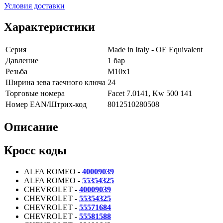
Условия доставки
Характеристики
Серия
Made in Italy - OE Equivalent
Давление
1 бар
Резьба
M10x1
Ширина зева гаечного ключа
24
Торговые номера
Facet 7.0141, Kw 500 141
Номер EAN/Штрих-код
8012510280508
Описание
Кросс коды
ALFA ROMEO -
40009039
ALFA ROMEO -
55354325
CHEVROLET -
40009039
CHEVROLET -
55354325
CHEVROLET -
55571684
CHEVROLET -
55581588