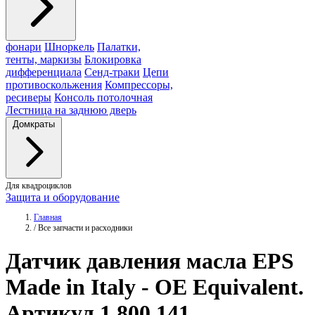
фонари
Шноркель
Палатки,
тенты, маркизы
Блокировка
дифференциала
Сенд-траки
Цепи
противоскольжения
Компрессоры,
ресиверы
Консоль потолочная
Лестница на заднюю дверь
Домкраты
Для квадроциклов
Защита и оборудование
Главная
/
Все запчасти и расходники
Датчик давления масла
EPS
Made in Italy - OE Equivalent.
Артикул 1.800.141