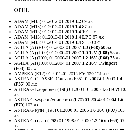
OPEL
ADAM (M13)
01.2012-01.2019
1.2
69 л.с
ADAM (M13)
01.2012-01.2019
1.4
87 л.с
ADAM (M13)
01.2012-01.2019
1.4
101 л.с
ADAM (M13)
01.2013-01.2018
1.4 LPG
87 л.с
ADAM (M13)
01.2014-01.2019
1.4 S
150 л.с
AGILA (A) (H00)
01.2003-01.2007
1.0 (F68)
60 л.с
AGILA (A) (H00)
01.2000-01.2007
1.0 12V (F68)
58 л.с
AGILA (A) (H00)
01.2000-01.2007
1.2 16V (F68)
75 л.с
AGILA (A) (H00)
01.2004-01.2007
1.2 16V Twinport
(F68)
80 л.с
AMPERA (R12)
01.2011-01.2015
EV 150
151 л.с
ASTRA G CLASSIC Caravan (F35)
01.2007-01.2009
1.4
(F35)
90 л.с
ASTRA G Кабриолет (T98)
01.2003-01.2005
1.6 (F67)
103
л.с
ASTRA G Фургон/универсал (F70)
01.2004-01.2004
1.6
(F70)
103 л.с
ASTRA G купе (T98)
01.2000-01.2005
1.6 16V (F07)
103
л.с
ASTRA G седан (T98)
01.1998-01.2000
1.2 16V (F69)
65
л.с