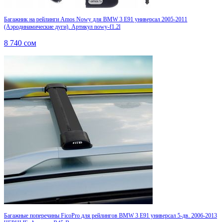
Багажник на рейлинги Amos Nowy для BMW 3 E91 универсал 2005-2011
(Аэродинамические дуги). Артикул nowy-f1.2l
8 740
сом
Багажные поперечины FicoPro для рейлингов BMW 3 E91 универсал 5-дв. 2006-2013