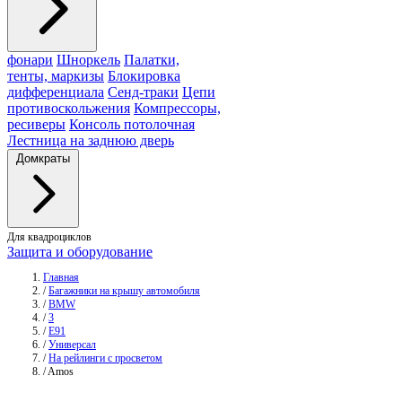
фонари
Шноркель
Палатки,
тенты, маркизы
Блокировка
дифференциала
Сенд-траки
Цепи
противоскольжения
Компрессоры,
ресиверы
Консоль потолочная
Лестница на заднюю дверь
Домкраты
Для квадроциклов
Защита и оборудование
Главная
/
Багажники на крышу автомобиля
/
BMW
/
3
/
E91
/
Универсал
/
На рейлинги с просветом
/
Amos