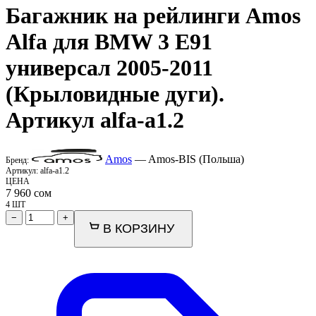
Багажник на рейлинги
Amos
Alfa для BMW 3 E91
универсал 2005-2011
(Крыловидные дуги).
Артикул alfa-a1.2
Amos
— Amos-BIS (Польша)
Бренд:
Артикул:
alfa-a1.2
ЦЕНА
7 960
сом
4 ШТ
−
+
В КОРЗИНУ