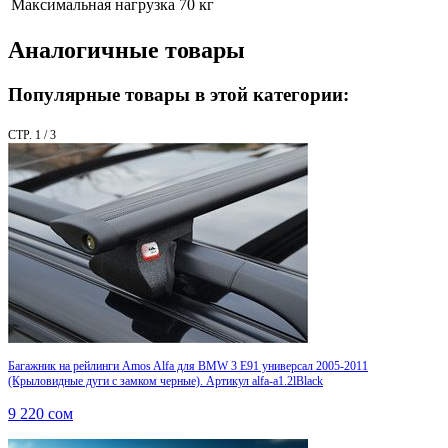
Максимальная нагрузка
70 кг
Аналогичные товары
Популярные товары в этой категории:
СТР. 1 / 3
Багажник на рейлинги Amos Alfa для BMW 3 E91 универсал 2005-2011
(Крыловидные дуги с замком черные). Артикул alfa-a1.2lBlack
9 220
сом